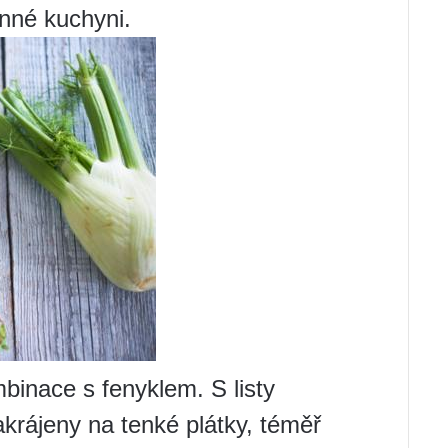
inné kuchyni.
binace s fenyklem. S listy
akrájeny na tenké plátky, téměř