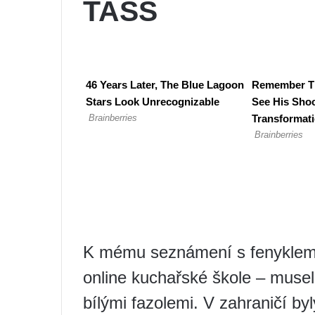
TASS
K mému seznámení s fenyklem d
online kuchařské škole – musela
bílými fazolemi. V zahraničí byly