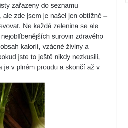
listy zařazeny do seznamu
 ale zde jsem je našel jen obtížně –
jevovat. Ne každá zelenina se ale
 nejoblíbenějších surovin zdravého
 obsah kalorií, vzácné živiny a
okud jste to ještě nikdy nezkusili,
a je v plném proudu a skončí až v