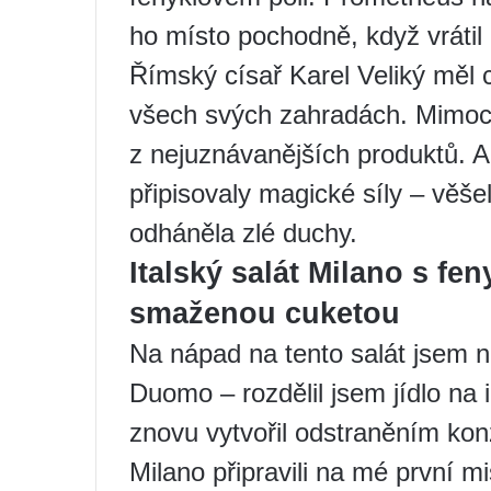
ho místo pochodně, když vrátil 
Římský císař Karel Veliký měl ci
všech svých zahradách. Mimocho
z nejuznávanějších produktů. A
připisovaly magické síly – věš
odháněla zlé duchy.
Italský salát Milano s f
smaženou cuketou
Na nápad na tento salát jsem n
Duomo – rozdělil jsem jídlo na
znovu vytvořil odstraněním ko
Milano připravili na mé první m