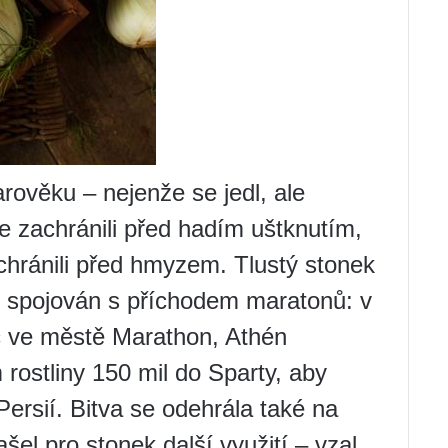
arověku – nejenže se jedl, ale
se zachránili před hadím uštknutím,
chránili před hmyzem. Tlustý stonek
Je spojován s příchodem maratonů: v
ec ve městě Marathon, Athén
rostliny 150 mil do Sparty, aby
ersií. Bitva se odehrála také na
el pro stonek další využití – vzal