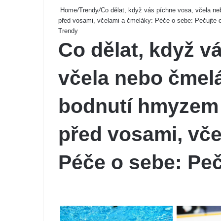
Home
/
Trendy
/
Co dělat, když vás píchne vosa, včela n
před vosami, včelami a čmeláky: Péče o sebe: Pečujte 
Trendy
Co dělat, když v
včela nebo čmel
bodnutí hmyzem a
před vosami, vče
Péče o sebe: Peč