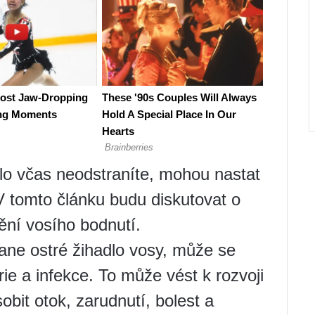
lo včas neodstraníte, mohou nastat
V tomto článku budu diskutovat o
ní vosího bodnutí.
tane ostré žihadlo vosy, může se
ie a infekce. To může vést k rozvoji
obit otok, zarudnutí, bolest a