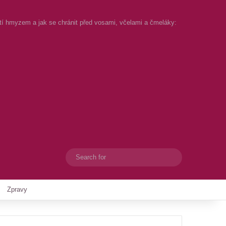
tí hmyzem a jak se chránit před vosami, včelami a čmeláky:
Search
Switch skin
for
Zpravy