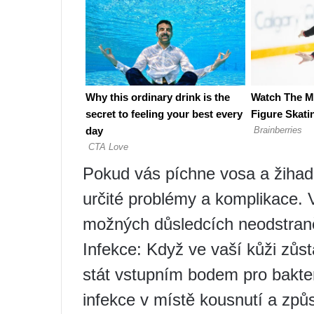
Pokud vás píchne vosa a žihad
určité problémy a komplikace. 
možných důsledcích neodstraně
Infekce: Když ve vaší kůži zůs
stát vstupním bodem pro bakter
infekce v místě kousnutí a způs