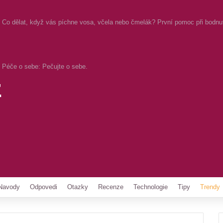
Co dělat, když vás píchne vosa, včela nebo čmelák? První pomoc při bodnu
Péče o sebe: Pečujte o sebe.
z
Pinterest
Navody
Odpovedi
Otazky
Recenze
Technologie
Tipy
Trendy