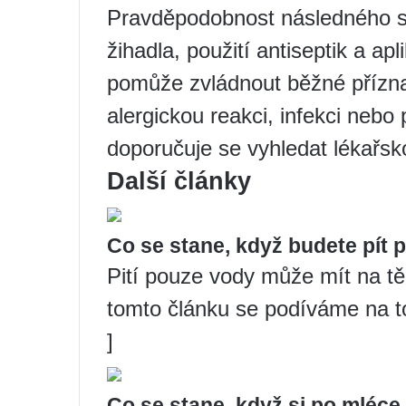
Pravděpodobnost následného sl
žihadla, použití antiseptik a ap
pomůže zvládnout běžné přízn
alergickou reakci, infekci nebo 
doporučuje se vyhledat lékařs
Další články
Co se stane, když budete pít
Pití pouze vody může mít na tělo
tomto článku se podíváme na to,
]
Co se stane, když si po mléce