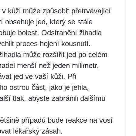
 v kůži může způsobit přetrvávající
í obsahuje jed, který se stále
obuje bolest. Odstranění žihadla
chlit proces hojení kousnutí.
žihadla může rozšířit jed po celém
ihadel menší než jeden milimetr,
at jed ve vaší kůži. Při
o ostrou část, jako je jehla,
lší tlak, abyste zabránili dalšímu
většině případů bude reakce na vosí
vat lékařský zásah.