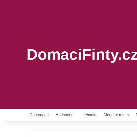
DomaciFinty.c
Doporuceni
Hodnoceni
Lifehacks
Moderni reseni