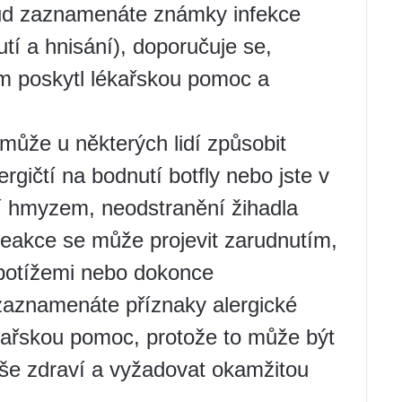
kud zaznamenáte známky infekce
utí a hnisání), doporučuje se,
vám poskytl lékařskou pomoc a
může u některých lidí způsobit
ergičtí na bodnutí botfly nebo jste v
tí hmyzem, neodstranění žihadla
 reakce se může projevit zarudnutím,
potížemi nebo dokonce
zaznamenáte příznaky alergické
kařskou pomoc, protože to může být
še zdraví a vyžadovat okamžitou