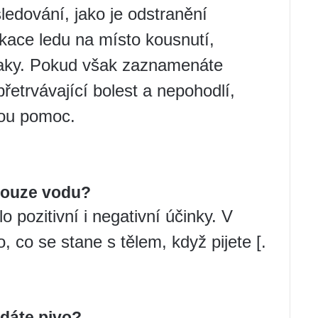
edování, jako je odstranění
likace ledu na místo kousnutí,
aky. Pokud však zaznamenáte
přetrvávající bolest a nepohodlí,
kou pomoc.
 pouze vodu?
 pozitivní i negativní účinky. V
 co se stane s tělem, když pijete [.
 dáte pivo?