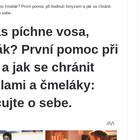
ebo čmelák? První pomoc při bodnutí hmyzem a jak se chránit
o sebe.
ás píchne vosa,
ák? První pomoc při
 jak se chránit
lami a čmeláky:
ujte o sebe.