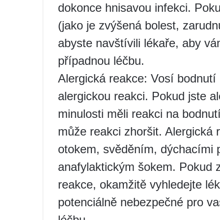
dokonce hnisavou infekci. Po
(jako je zvýšená bolest, zarudn
abyste navštívili lékaře, aby 
případnou léčbu.
Alergická reakce: Vosí bodnutí 
alergickou reakci. Pokud jste al
minulosti měli reakci na bodnu
může reakci zhoršit. Alergická
otokem, svěděním, dýchacími 
anafylaktickým šokem. Pokud 
reakce, okamžitě vyhledejte lé
potenciálně nebezpečné pro va
léčbu.