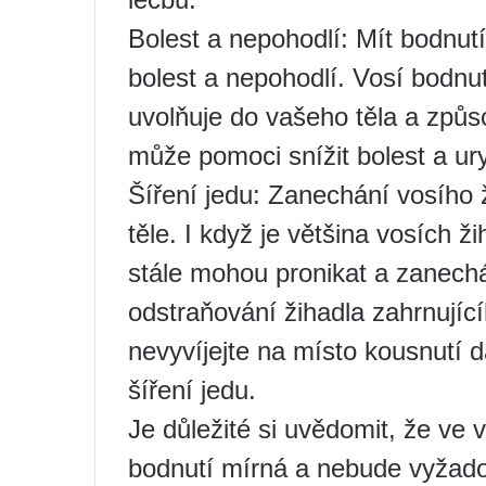
Bolest a nepohodlí: Mít bodnutí
bolest a nepohodlí. Vosí bodnut
uvolňuje do vašeho těla a způs
může pomoci snížit bolest a ury
Šíření jedu: Zanechání vosího 
těle. I když je většina vosích ž
stále mohou pronikat a zanecháv
odstraňování žihadla zahrnujícíh
nevyvíjejte na místo kousnutí da
šíření jedu.
Je důležité si uvědomit, že ve 
bodnutí mírná a nebude vyžado