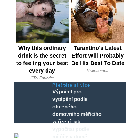
Přečtěte si více
Výpočet pro
vytápění podle
obecného
domovního měřícího
zařízení: jak
vypočítat podle
měřiče v domě,