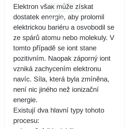
kontrola, jak
Elektron však může získat
vypočítat podle
dostatek energie, aby prolomil
vzorce
elektrickou bariéru a osvobodil se
ze spárů atomu nebo molekuly. V
tomto případě se iont stane
pozitivním. Naopak záporný iont
vzniká zachycením elektronu
navíc. Síla, která byla zmíněna,
není nic jiného než ionizační
energie.
Existují dva hlavní typy tohoto
procesu: