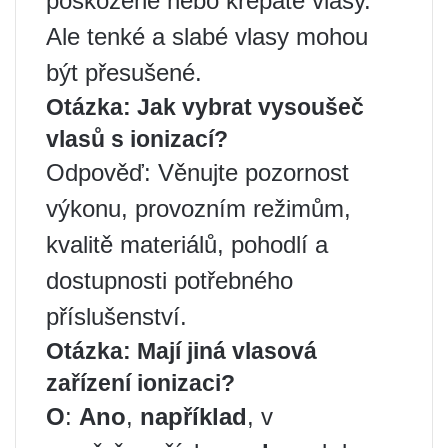
poškozené nebo krepaté vlasy.
Ale tenké a slabé vlasy mohou
být přesušené.
Otázka: Jak vybrat vysoušeč
vlasů s ionizací?
Odpověď: Věnujte pozornost
výkonu, provozním režimům,
kvalitě materiálů, pohodlí a
dostupnosti potřebného
příslušenství.
Otázka: Mají jiná vlasová
zařízení ionizaci?
О
:
Ano
,
například
, v