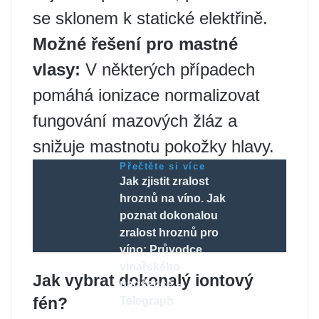
se sklonem k statické elektřině.
Možné řešení pro mastné
vlasy:
V některých případech
pomáhá ionizace normalizovat
fungování mazových žláz a
snižuje mastnotu pokožky hlavy.
Přečtěte si více
Jak zjistit zralost
hroznů na víno. Jak
poznat dokonalou
zralost hroznů pro
víno: Průvodce
vinařského
Jak vybrat dokonalý iontový
nadšence –
fén?
Telegraph