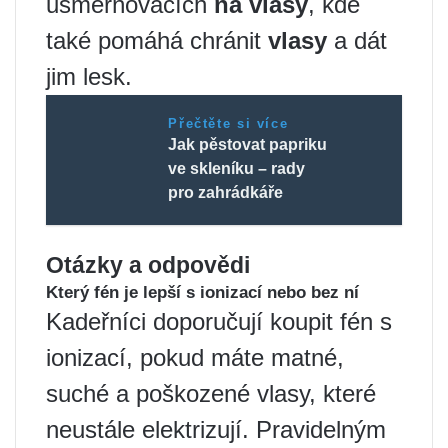
usměrňovačích
na vlasy
, kde
také pomáhá chránit
vlasy
a dát
jim lesk.
Přečtěte si více
Jak pěstovat papriku
ve skleníku – rady
pro zahrádkáře
Otázky a odpovědi
Který fén je lepší s ionizací nebo bez ní
Kadeřníci doporučují koupit fén s
ionizací, pokud máte matné,
suché a poškozené vlasy, které
neustále elektrizují. Pravidelným