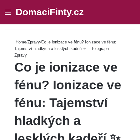
DomaciFinty.cz
Menu
Se
Home
/
Zpravy
/
Co je ionizace ve fénu? Ionizace ve fénu:
Tajemství hladkých a lesklých kadeří ✨ – Telegraph
Zpravy
Co je ionizace ve
fénu? Ionizace ve
fénu: Tajemství
hladkých a
lesklých kadeří ✨