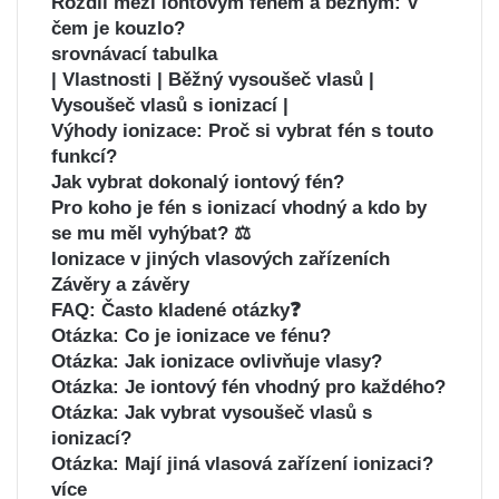
Rozdíl mezi iontovým fénem a běžným: V
čem je kouzlo?
srovnávací tabulka
| Vlastnosti | Běžný vysoušeč vlasů |
Vysoušeč vlasů s ionizací |
Výhody ionizace: Proč si vybrat fén s touto
funkcí?
Jak vybrat dokonalý iontový fén?
Pro koho je fén s ionizací vhodný a kdo by
se mu měl vyhýbat? ⚖️
Ionizace v jiných vlasových zařízeních
Závěry a závěry
FAQ: Často kladené otázky❓
Otázka: Co je ionizace ve fénu?
Otázka: Jak ionizace ovlivňuje vlasy?
Otázka: Je iontový fén vhodný pro každého?
Otázka: Jak vybrat vysoušeč vlasů s
ionizací?
Otázka: Mají jiná vlasová zařízení ionizaci?
více