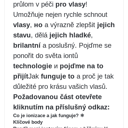
průlom v péči
pro vlasy
! ️
Umožňuje nejen rychle schnout
vlasy
,
но
a výrazně zlepšit
jejich
stavu
, dělá
jejich hladké
,
brilantní
a poslušný. Pojďme se
ponořit do světa iontů
technologie
и
pojďme na to
přijít
Jak
funguje to
a proč je tak
důležité pro krásu vašich vlasů.
Požadovanou část otevřete
kliknutím na příslušný odkaz:
Co je ionizace a jak funguje? ⚛️
Klíčové body