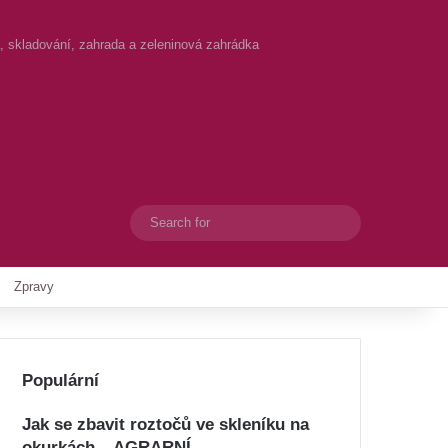
ta, skladování, zahrada a zeleninová zahrádka
Search
Switch skin
for
Zpravy
Populární
Jak se zbavit roztočů ve skleníku na
okurkách – AGRARNÍ