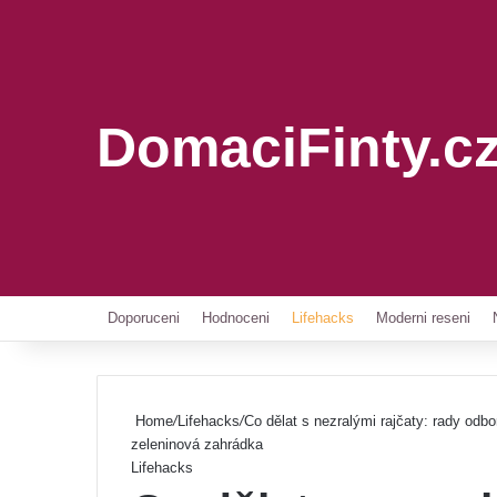
DomaciFinty.c
Doporuceni
Hodnoceni
Lifehacks
Moderni reseni
Home
/
Lifehacks
/
Co dělat s nezralými rajčaty: rady odbor
zeleninová zahrádka
Lifehacks