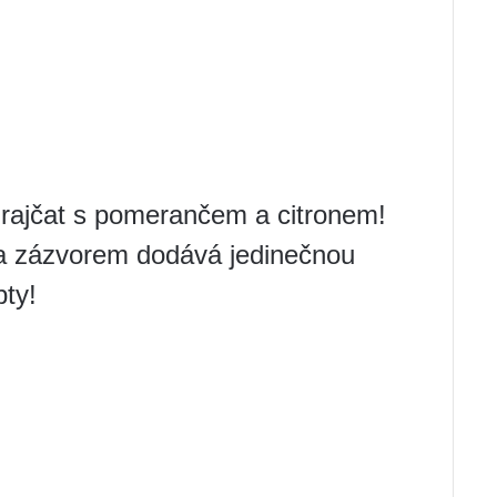
rajčat s pomerančem a citronem!
a zázvorem dodává jedinečnou
pty!