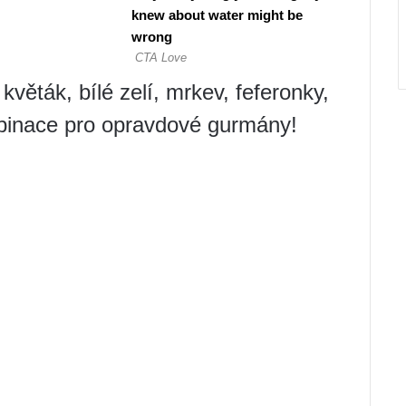
květák, bílé zelí, mrkev, feferonky,
binace pro opravdové gurmány!