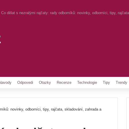
Co dělat s nezralými rajčaty: rady odborníků: novinky, odborníci, tipy, rajča
z
Pinterest
Navody
Odpovedi
Otazky
Recenze
Technologie
Tipy
Trendy
níků: novinky, odborníci, tipy, rajčata, skladování, zahrada a