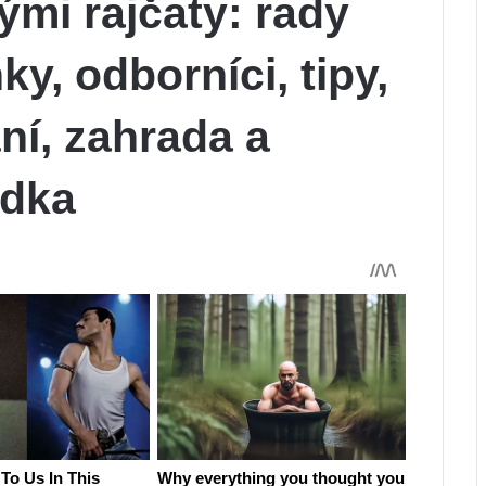
ými rajčaty: rady
y, odborníci, tipy,
ní, zahrada a
ádka