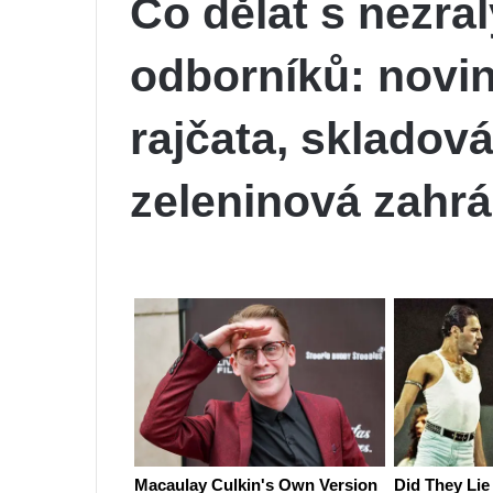
Co dělat s nezral
odborníků: novink
rajčata, skladová
zeleninová zahr