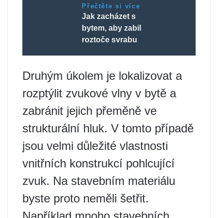
Přečtěte si více
Jak zacházet s
bytem, ​​aby zabil
roztoče svrabu
Druhým úkolem je lokalizovat a
rozptýlit zvukové vlny v bytě a
zabránit jejich přeměně ve
strukturální hluk. V tomto případě
jsou velmi důležité vlastnosti
vnitřních konstrukcí pohlcující
zvuk. Na stavebním materiálu
byste proto neměli šetřit.
Například mnoho stavebních