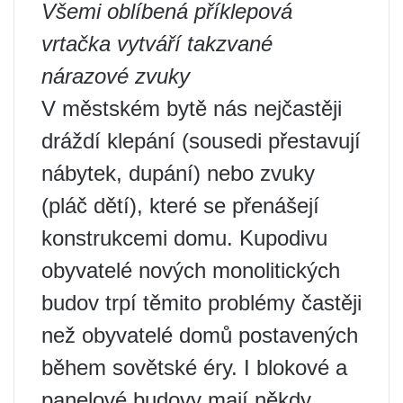
Všemi oblíbená příklepová
vrtačka vytváří takzvané
nárazové zvuky
V městském bytě nás nejčastěji
dráždí klepání (sousedi přestavují
nábytek, dupání) nebo zvuky
(pláč dětí), které se přenášejí
konstrukcemi domu. Kupodivu
obyvatelé nových monolitických
budov trpí těmito problémy častěji
než obyvatelé domů postavených
během sovětské éry. I blokové a
panelové budovy mají někdy