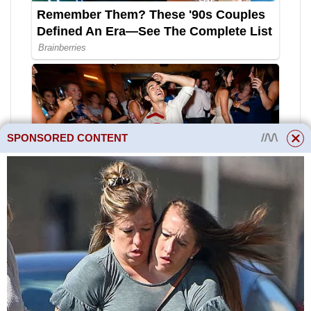
SPONSORED CONTENT
Přečtěte si více
Proč si manžel
neváží své ženy a