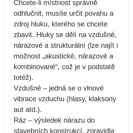
Chcete-li místnost správně
odhlučnit, musíte určit povahu a
zdroj hluku, kterého se chcete
zbavit. Hluky se dělí na vzdušné,
nárazové a strukturální (lze najít i
možnost „akustické, nárazové a
kombinované“, což je v podstatě
totéž).
Vzdušné – jedná se o vlnové
vibrace vzduchu (hlasy, klaksony
aut atd.).
Ráz – výsledek nárazu do
stavebních konstrukcí, zpravidla