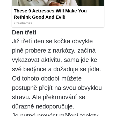
Den třetí
Již třetí den se kočka obvykle
plně probere z narkózy, začíná
vykazovat aktivitu, sama jde ke
své bedýnce a dožaduje se jídla.
Od tohoto období můžete
postupně přejít na svou obvyklou
stravu. Ale překrmování se
důrazně nedoporučuje.
Je nutné provést měření teploty,