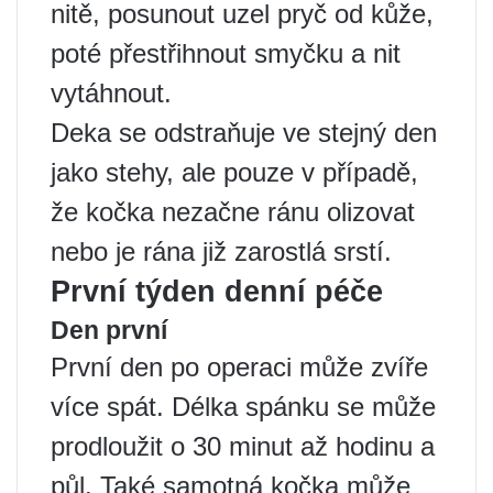
nitě, posunout uzel pryč od kůže,
poté přestřihnout smyčku a nit
vytáhnout.
Deka se odstraňuje ve stejný den
jako stehy, ale pouze v případě,
že kočka nezačne ránu olizovat
nebo je rána již zarostlá srstí.
První týden denní péče
Den první
První den po operaci může zvíře
více spát. Délka spánku se může
prodloužit o 30 minut až hodinu a
půl. Také samotná kočka může