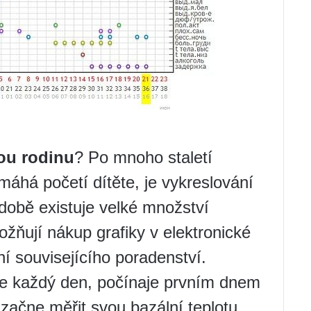
ou rodinu
? Po mnoho staletí
áhá početí dítěte, je vykreslování
 době existuje velké množství
ožňují nákup grafiky v elektronické
 souvisejícího poradenství.
 že každý den, počínaje prvním dnem
začne měřit svou bazální teplotu