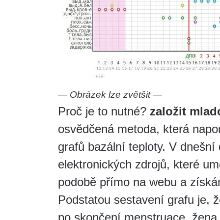
— Obrázek lze zvětšit —
Proč je to nutné?
založit mlad
osvědčená metoda, která napom
grafů bazální teploty. V dnešní
elektronických zdrojů, které um
podobě přímo na webu a získání
Podstatou sestavení grafu je,
po skončení menstruace, žena 