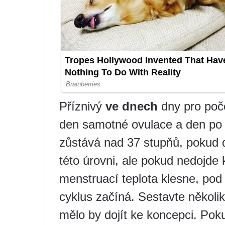
Příznivý
ve dnech
dny pro poče
den samotné ovulace a den po o
zůstává nad 37 stupňů, pokud d
této úrovni, ale pokud nedojde 
menstruací teplota klesne, po
cyklus začíná. Sestavte několik 
mělo by dojít ke koncepci. Pok