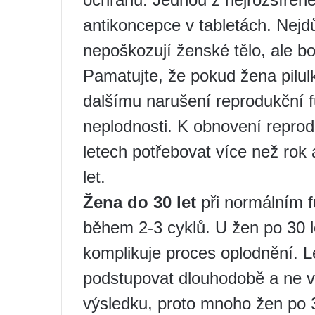
antikoncepce v tabletách. Nejdůl
nepoškozují ženské tělo, ale bo
Pamatujte, že pokud žena pilulk
dalšímu narušení reprodukční f
neplodnosti. K obnovení repro
letech potřebovat více než rok a
let.
Žena do 30 let
při normálním f
během 2-3 cyklů. U žen po 30 l
komplikuje proces oplodnění.
podstupovat dlouhodobě a ne vž
výsledku, proto mnoho žen po 35