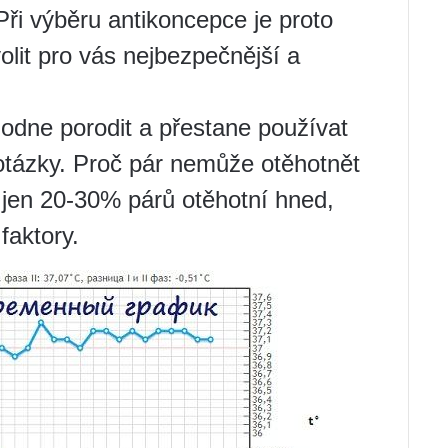
ři výběru antikoncepce je proto
olit pro vás nejbezpečnější a
odne porodit a přestane používat
otázky. Proč pár nemůže otěhotnět
 jen 20-30% párů otěhotní hned,
aktory.