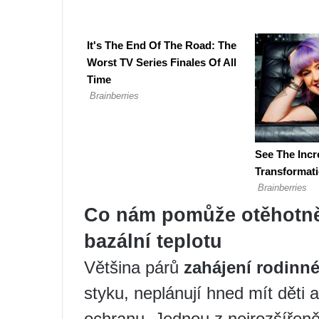
Co nám pomůže otěhotnět
bazální teplotu
Většina párů
zahájení rodinné
styku, neplánují hned mít děti
ochranu. Jednou z nejrozšířen