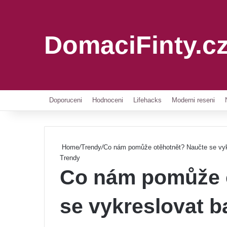
DomaciFinty.c
Doporuceni
Hodnoceni
Lifehacks
Moderni reseni
Home
/
Trendy
/
Co nám pomůže otěhotnět? Naučte se vykr
Trendy
Co nám pomůže 
se vykreslovat ba