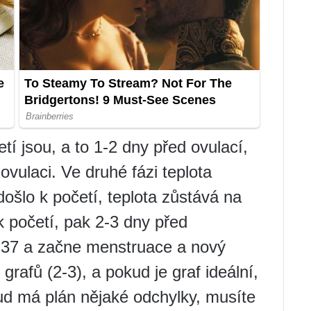
tí jsou, a to 1-2 dny před ovulací,
vulaci. Ve druhé fázi teplota
ošlo k početí, teplota zůstává na
k početí, pak 2-3 dny před
d 37 a začne menstruace a nový
grafů (2-3), a pokud je graf ideální,
ud má plán nějaké odchylky, musíte