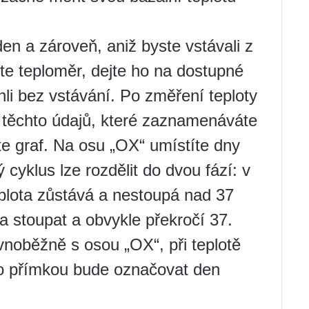
en a zároveň, aniž byste vstávali z
vte teploměr, dejte ho na dostupné
hli bez vstávání. Po změření teploty
ě těchto údajů, které zaznamenáváte
te graf. Na osu „OX“ umístíte dny
 cyklus lze rozdělit do dvou fází: v
eplota zůstává a nestoupá nad 37
a stoupat a obvykle překročí 37.
noběžně s osou „OX“, při teplotě
o přímkou ​​bude označovat den