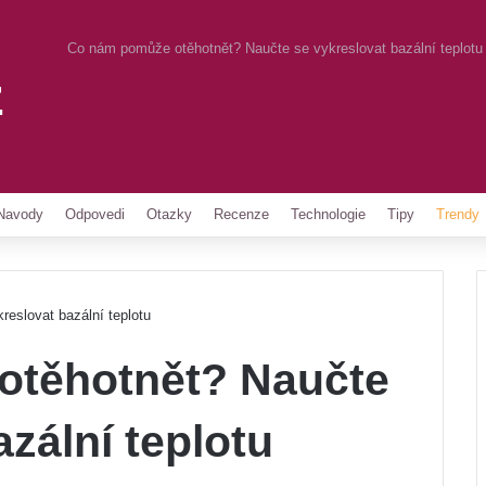
Co nám pomůže otěhotnět? Naučte se vykreslovat bazální teplotu
z
Pinterest
Navody
Odpovedi
Otazky
Recenze
Technologie
Tipy
Trendy
eslovat bazální teplotu
otěhotnět? Naučte
zální teplotu