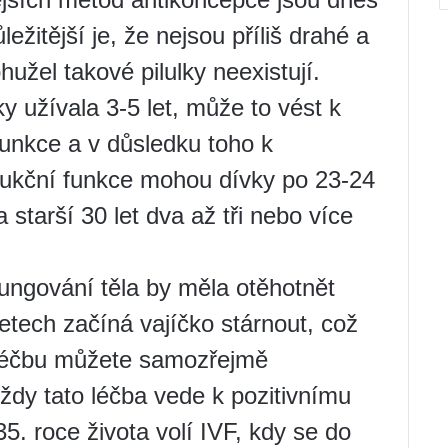
ežitější je, že nejsou příliš drahé a
hužel takové pilulky neexistují.
y užívala 3-5 let, může to vést k
unkce a v důsledku toho k
dukční funkce mohou dívky po 23-24
 starší 30 let dva až tři nebo více
ungování těla by měla otěhotnět
etech začíná vajíčko stárnout, což
 Léčbu můžete samozřejmě
dy tato léčba vede k pozitivnímu
. roce života volí IVF, kdy se do