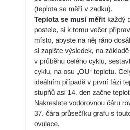
(teplota se měří v zadku).
Teplota se musí měřit
každý d
postele, si k tomu večer připra
místo, abyste na něj ráno dosá
si zapište výsledek, na základ
v průběhu celého cyklu, sestav
cyklu, na osu „OU“ teplotu. Celý
ideálním případě v první fázi t
stupňů asi 14. den začne teplot
Nakreslete vodorovnou čáru rov
37. čára průsečíku grafu s tout
ovulace.