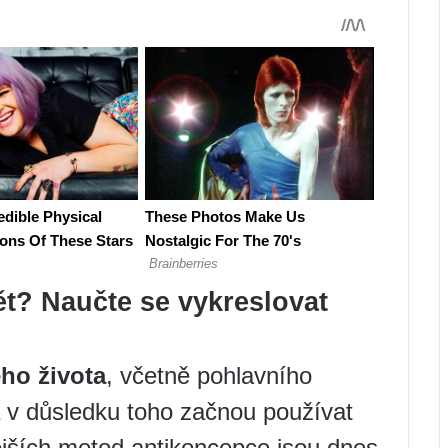
? Naučte se vykreslovat
ho života
, včetně pohlavního
 a v důsledku toho začnou používat
ějších metod antikoncepce jsou dnes