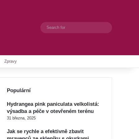
Search
Switch skin
for
Zpravy
Populární
Hydrangea pink paniculata velkolistá:
výsadba a péče v otevřeném terénu
31 března, 2025
Jak se rychle a efektivně zbavit
mravenců ze skleníku s okurkami