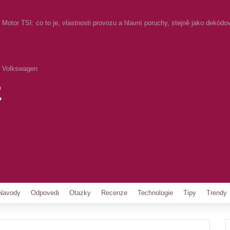
Motor TSI: co to je, vlastnosti provozu a hlavní poruchy, stejně jako dekód
Volkswagen
z
Pinterest
Navody
Odpovedi
Otazky
Recenze
Technologie
Tipy
Trendy