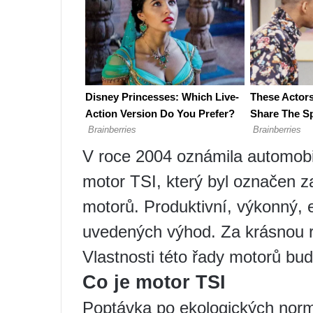
V roce 2004 oznámila automob
motor TSI, který byl označen z
motorů. Produktivní, výkonný, 
uvedených výhod. Za krásnou r
Vlastnosti této řady motorů bu
Co je motor TSI
Poptávka po ekologických norm