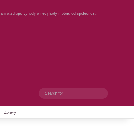
ování a zdroje, výhody a nevýhody motoru od společnosti
Search
Switch skin
for
Zpravy