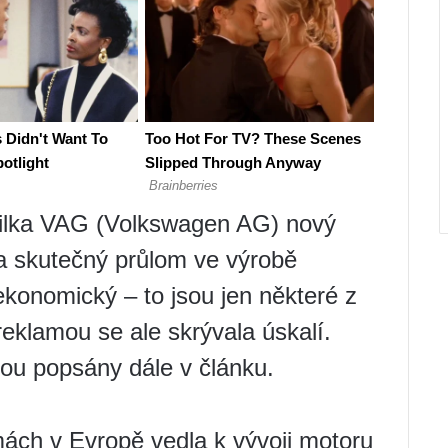
ilka VAG (Volkswagen AG) nový
a skutečný průlom ve výrobě
ekonomický – to jsou jen některé z
eklamou se ale skrývala úskalí.
dou popsány dále v článku.
ách v Evropě vedla k vývoji motoru