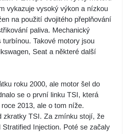
jem vykazuje vysoký výkon a nízkou
žen na použití dvojitého přeplňování
řikování paliva. Mechanický
 turbínou. Takové motory jsou
lkswagen, Seat a některé další
tku roku 2000, ale motor šel do
nalo se o první linku TSI, která
roce 2013, ale o tom níže.
 zkratky TSI. Za zmínku stojí, že
tratified Injection. Poté se začaly