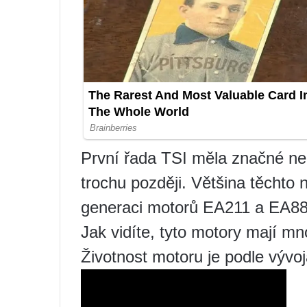
První řada TSI měla značné ned
trochu později. Většina těchto 
generaci motorů EA211 a EA88
Jak vidíte, tyto motory mají mn
Životnost motoru je podle vývo