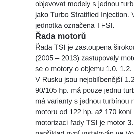
objevovat modely s jednou turb
jako Turbo Stratified Injection
jednotka označena TFSI.
Řada motorů
Řada TSI je zastoupena široko
(2005 – 2013) zastupovaly mo
se o motory o objemu 1.0, 1.2, 
V Rusku jsou nejoblíbenější 1.
90/105 hp. má pouze jednu tur
má varianty s jednou turbínou
motoru od 122 hp. až 170 koní 
motorizací řady TSI je motor 3.
například nyní instalován ve V