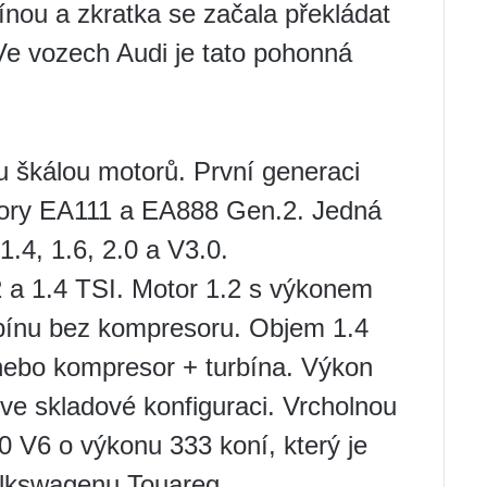
ínou a zkratka se začala překládat
. Ve vozech Audi je tato pohonná
u škálou motorů. První generaci
tory EA111 a EA888 Gen.2. Jedná
1.4, 1.6, 2.0 a V3.0.
2 a 1.4 TSI. Motor 1.2 s výkonem
bínu bez kompresoru. Objem 1.4
 nebo kompresor + turbína. Výkon
ve skladové konfiguraci. Vrcholnou
0 V6 o výkonu 333 koní, který je
olkswagenu Touareg.