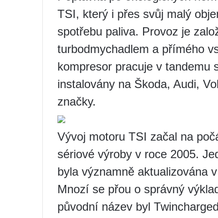
TSI, který i přes svůj malý ob
spotřebu paliva. Provoz je zalo
turbodmychadlem a přímého vst
kompresor pracuje v tandemu s
instalovány na Škoda, Audi, Vo
značky.
Vývoj motoru TSI začal na počá
sériové výroby v roce 2005. Jed
byla významně aktualizována v 
Mnozí se přou o správný výklad
původní název byl Twincharged S