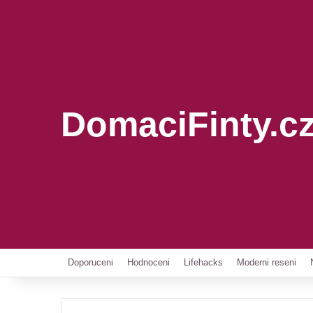
DomaciFinty.c
Doporuceni
Hodnoceni
Lifehacks
Moderni reseni