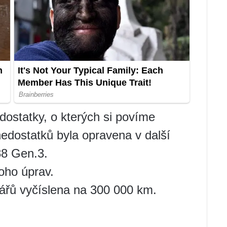
ostatky, o kterých si povíme
nedostatků byla opravena v další
8 Gen.3.
oho úprav.
jářů vyčíslena na 300 000 km.