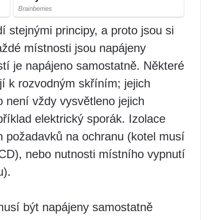
 stejnými principy, a proto jsou si
ždé místnosti jsou napájeny
stí je napájeno samostatně. Některé
í k rozvodným skříním; jejich
 není vždy vysvětleno jejich
íklad elektrický sporák. Izolace
 požadavků na ochranu (kotel musí
 RCD), nebo nutnosti místního vypnutí
u).
musí být napájeny samostatně