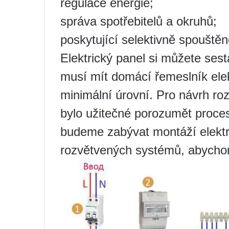
regulace energie;
správa spotřebitelů a okruhů;
poskytující selektivně spouště
Elektrický panel si můžete sest
musí mít domácí řemeslník elek
minimální úrovní. Pro návrh r
bylo užitečné porozumět proces
budeme zabývat montáží elektr
rozvětvených systémů, abychom 