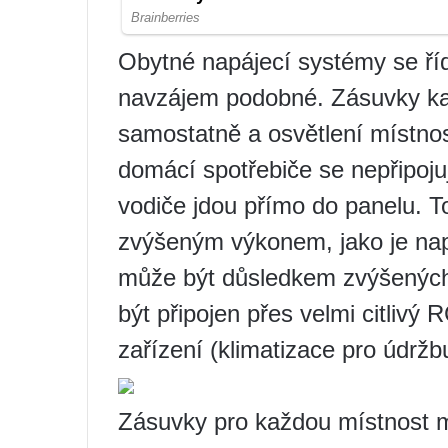
Obytné napájecí systémy se řídí
navzájem podobné. Zásuvky ka
samostatně a osvětlení místno
domácí spotřebiče se nepřipojuj
vodiče jdou přímo do panelu. To
zvýšeným výkonem, jako je např
může být důsledkem zvýšených
být připojen přes velmi citlivý
zařízení (klimatizace pro údržb
Zásuvky pro každou místnost 