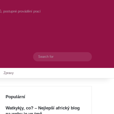
ů, postupné provádění prací
Search
Switch skin
for
Zpravy
Populární
Watkykjy, co? – Nejlepší africký blog
na webu je ve tmě