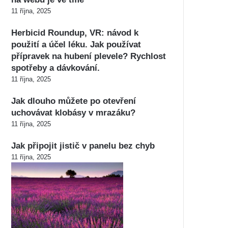
11 října, 2025
Herbicid Roundup, VR: návod k
použití a účel léku. Jak používat
přípravek na hubení plevele? Rychlost
spotřeby a dávkování.
11 října, 2025
Jak dlouho můžete po otevření
uchovávat klobásy v mrazáku?
11 října, 2025
Jak připojit jistič v panelu bez chyb
11 října, 2025