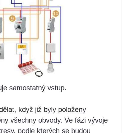
je samostatný vstup.
dělat, když již byly položeny
ny všechny obvody. Ve fázi vývoje
kresy, podle kterých se budou