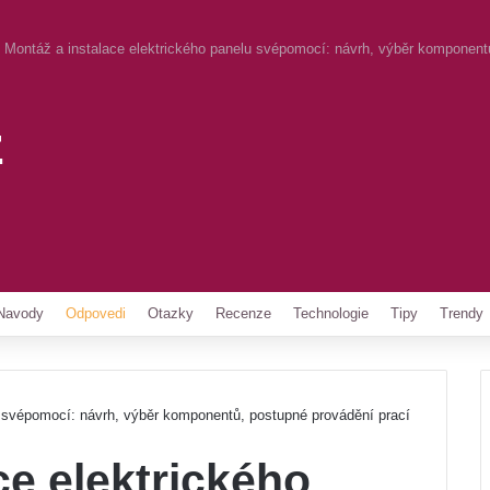
Montáž a instalace elektrického panelu svépomocí: návrh, výběr komponent
z
Pinterest
Navody
Odpovedi
Otazky
Recenze
Technologie
Tipy
Trendy
u svépomocí: návrh, výběr komponentů, postupné provádění prací
ce elektrického