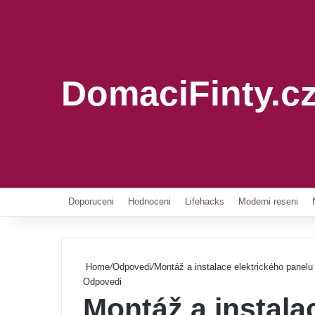
DomaciFinty.c
Doporuceni
Hodnoceni
Lifehacks
Moderni reseni
Home
/
Odpovedi
/
Montáž a instalace elektrického panel
Odpovedi
Montáž a instala