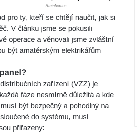
pro ty, kteří se chtějí naučit, jak si
ěč. V článku jsme se pokusili
é operace a věnovali jsme zvláštní
u být amatérským elektrikářům
 panel?
distribučních zařízení (VZZ) je
 každá fáze nesmírně důležitá a kde
l musí být bezpečný a pohodlný na
, sloučené do systému, musí
jsou přiřazeny: