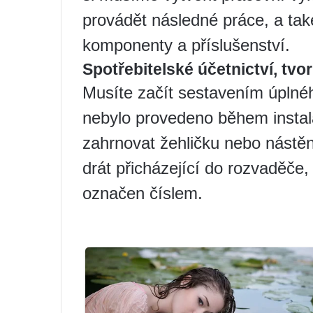
provádět následné práce, a tak
komponenty a příslušenství.
Spotřebitelské účetnictví, tvo
Musíte začít sestavením úplné
nebylo provedeno během instal
zahrnovat žehličku nebo nástěn
drát přicházející do rozvaděče
označen číslem.