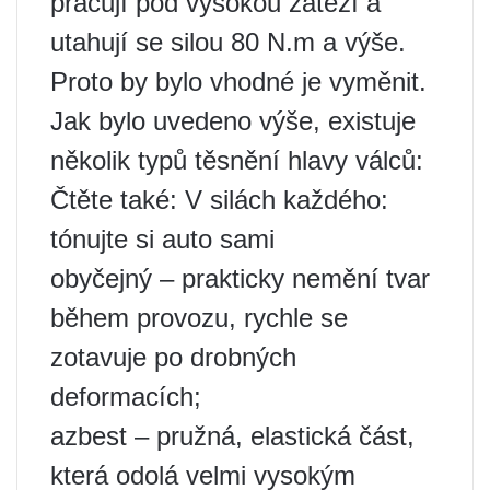
pracují pod vysokou zátěží a
utahují se silou 80 N.m a výše.
Proto by bylo vhodné je vyměnit.
Jak bylo uvedeno výše, existuje
několik typů těsnění hlavy válců:
Čtěte také: V silách každého:
tónujte si auto sami
obyčejný – prakticky nemění tvar
během provozu, rychle se
zotavuje po drobných
deformacích;
azbest – pružná, elastická část,
která odolá velmi vysokým