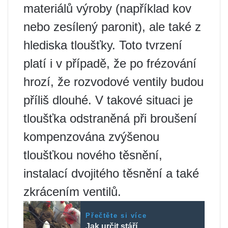
materiálů výroby (například kov
nebo zesílený paronit), ale také z
hlediska tloušťky. Toto tvrzení
platí i v případě, že po frézování
hrozí, že rozvodové ventily budou
příliš dlouhé. V takové situaci je
tloušťka odstraněná při broušení
kompenzována zvýšenou
tloušťkou nového těsnění,
instalací dvojitého těsnění a také
zkrácením ventilů.
Přečtěte si více
Jak určit stáří