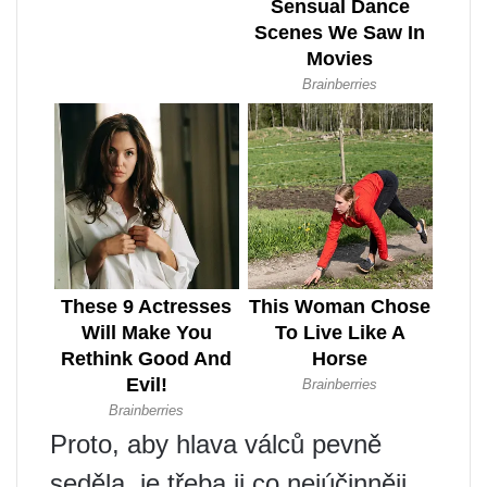
Proto, aby hlava válců pevně
seděla, je třeba ji co nejúčinněji