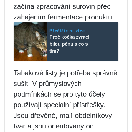
začíná zpracování surovin před
zahájením fermentace produktu.
Přečtěte si více
Proč kočka zvrací
bílou pěnu a co s
tím?
Tabákové listy je potřeba správně
sušit. V průmyslových
podmínkách se pro tyto účely
používají speciální přístřešky.
Jsou dřevěné, mají obdélníkový
tvar a jsou orientovány od