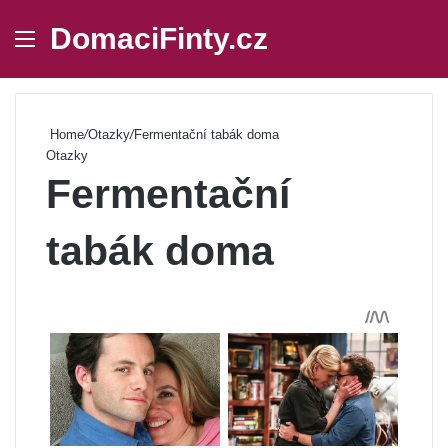
DomaciFinty.cz
Menu
Se
Home
/
Otazky
/
Fermentační tabák doma
Otazky
Fermentační
tabák doma