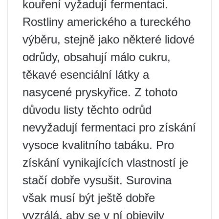
kouření vyžadují fermentaci.
Rostliny amerického a tureckého
výběru, stejně jako některé lidové
odrůdy, obsahují málo cukru,
těkavé esenciální látky a
nasycené pryskyřice. Z tohoto
důvodu listy těchto odrůd
nevyžadují fermentaci pro získání
vysoce kvalitního tabáku. Pro
získání vynikajících vlastností je
stačí dobře vysušit. Surovina
však musí být ještě dobře
vyzrálá, aby se v ní objevily