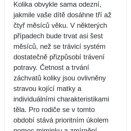
Kolika obvykle sama odezní,
jakmile vaše dítě dosáhne tří až
čtyř měsíců věku. V některých
případech bude trvat asi šest
měsíců, než se trávicí systém
dostatečně přizpůsobí trávení
potravy. Četnost a trvání
záchvatů koliky jsou ovlivněny
stravou kojící matky a
individuálními charakteristikami
těla. Pro rodiče se v tomto
období stává prioritním úkolem
pomoc miminku a zmírnění