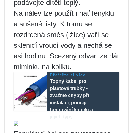
podávejte dítěti teplý.
Na nálev lze použít i nať fenyklu
a sušené listy. K tomu se
rozdrcená směs (lžíce) vaří se
sklenicí vroucí vody a nechá se
asi hodinu. Scezený odvar lze dát
miminku na koliku.
Přečtěte si více
Topný kabel pro
plastové trubky -
zvažme chyby při
instalaci, princip
fungování kabelu a
jejich typy