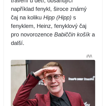
trávení u dětí, obsahující
například fenykl, široce známý
čaj na koliku
Hipp (Hipp)
s
fenyklem, Heinz, fenyklový čaj
pro novorozence
Babiččin košík
a
další.