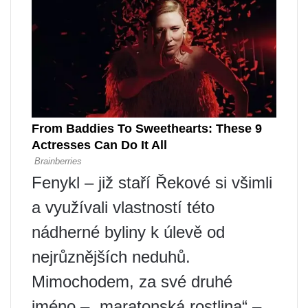
Fenykl – již staří Řekové si všimli
a využívali vlastností této
nádherné byliny k úlevě od
nejrůznějších neduhů.
Mimochodem, za své druhé
jméno – „maratonská rostlina“ –