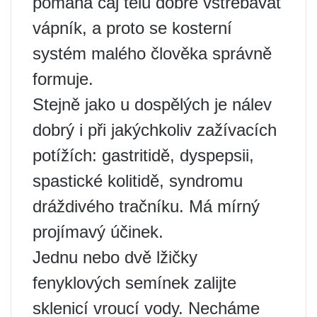
pomáhá čaj tělu dobře vstřebávat
vápník, a proto se kosterní
systém malého člověka správně
formuje.
Stejně jako u dospělých je nálev
dobrý i při jakýchkoliv zažívacích
potížích: gastritidě, dyspepsii,
spastické kolitidě, syndromu
dráždivého tračníku. Má mírný
projímavý účinek.
Jednu nebo dvě lžičky
fenyklových semínek zalijte
sklenicí vroucí vody. Necháme