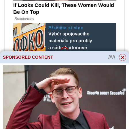
Přečtěte si více
Výběr spojovacího
materiálu pro profily
a sádrokartonové
desky
SPONSORED CONTENT
V teplé sezóně, zejména na jaře
a na začátku léta, je třeba Fatsia
krmit. K tomuto účelu se nejlépe
hodí univerzální hnojiva pro
dekorativní listnaté rostliny.
Potřebná dávka hnojení se