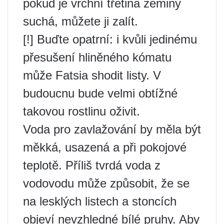
pokud je vrchní třetina zeminy
suchá, můžete ji zalít.
[!] Buďte opatrní: i kvůli jedinému
přesušení hliněného kómatu
může Fatsia shodit listy. V
budoucnu bude velmi obtížné
takovou rostlinu oživit.
Voda pro zavlažování by měla být
měkká, usazená a při pokojové
teplotě. Příliš tvrdá voda z
vodovodu může způsobit, že se
na lesklých listech a stoncích
objeví nevzhledné bílé pruhy. Aby