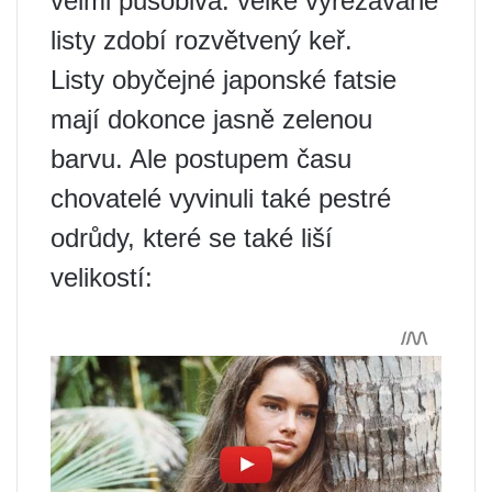
velmi působivá: velké vyřezávané
listy zdobí rozvětvený keř.
Listy obyčejné japonské fatsie
mají dokonce jasně zelenou
barvu. Ale postupem času
chovatelé vyvinuli také pestré
odrůdy, které se také liší
velikostí: