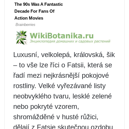
Luxusní, velkolepá, královská, šik
– to vše lze říci o Fatsii, která se
řadí mezi nejkrásnější pokojové
rostliny. Velké vyřezávané listy
neobvyklého tvaru, lesklé zelené
nebo pokryté vzorem,
shromážděné v husté růžici,
dělají z Fatsie skutečnou ozdobu