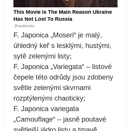
F. Japonica „Moseri“ je malý,
úhledný keř s lesklými, hustými,
sytě zelenými listy;
F. Japonica „Variegata“ – listové
čepele této odrůdy jsou zdobeny
světle zelenými skvrnami
rozptýlenými chaoticky;
F. Japonica variegata
„Camouflage“ – jasně poutavé
světlejší jádro listu a tmavě