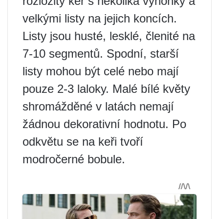
rozložitý keř s několika výhonky a
velkými listy na jejich koncích.
Listy jsou husté, lesklé, členité na
7-10 segmentů. Spodní, starší
listy mohou být celé nebo mají
pouze 2-3 laloky. Malé bílé květy
shromážděné v latách nemají
žádnou dekorativní hodnotu. Po
odkvětu se na keři tvoří
modročerné bobule.