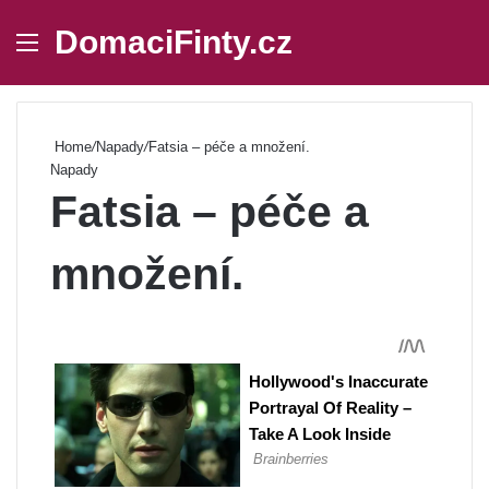
DomaciFinty.cz
Menu
Se
Home
/
Napady
/
Fatsia – péče a množení.
Napady
Fatsia – péče a
množení.