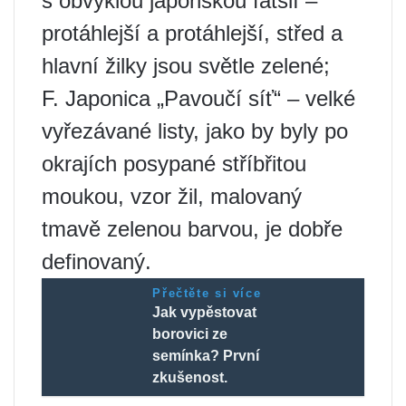
s obvyklou japonskou fatsií –
protáhlejší a protáhlejší, střed a
hlavní žilky jsou světle zelené;
F. Japonica „Pavoučí síť“ – velké
vyřezávané listy, jako by byly po
okrajích posypané stříbřitou
moukou, vzor žil, malovaný
tmavě zelenou barvou, je dobře
definovaný.
Přečtěte si více
Jak vypěstovat
borovici ze
semínka? První
zkušenost.