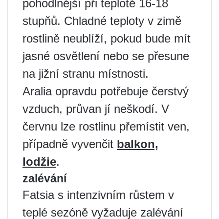
pohodlnější při teplotě 16-18
stupňů. Chladné teploty v zimě
rostlině neublíží, pokud bude mít
jasné osvětlení nebo se přesune
na jižní stranu místnosti.
Aralia opravdu potřebuje čerstvý
vzduch, průvan jí neškodí. V
červnu lze rostlinu přemístit ven,
případně vyvenčit
balkon,
lodžie
.
zalévání
Fatsia s intenzivním růstem v
teplé sezóně vyžaduje zalévání