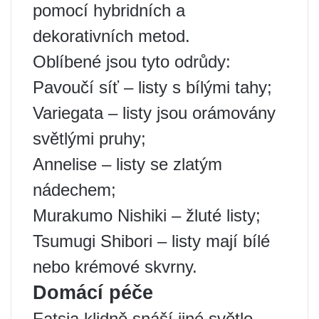
pomocí hybridních a
dekorativních metod.
Oblíbené jsou tyto odrůdy:
Pavoučí síť – listy s bílými tahy;
Variegata – listy jsou orámovány
světlými pruhy;
Annelise – listy se zlatým
nádechem;
Murakumo Nishiki – žluté listy;
Tsumugi Shibori – listy mají bílé
nebo krémové skvrny.
Domácí péče
Fatsia klidně snáší jiné světlo,