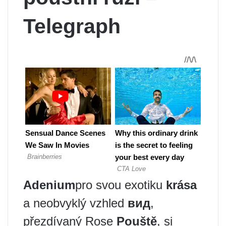
Telegraph
Adenium
pro svou exotiku
krása
a neobvyklý vzhled
вид
,
přezdívaný Rose
Pouště
, si