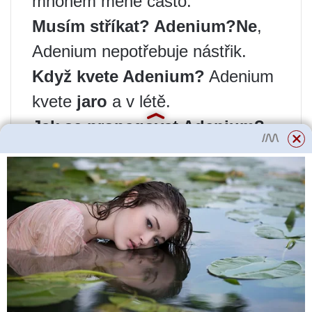
mnohem méně často.
Musím stříkat?
Adenium
?
Ne
,
Adenium nepotřebuje nástřik.
Když kvete
Adenium
?
Adenium
kvete
jaro
a v létě.
Jak se propagovat
Adenium
?
Adenium se může množit
semen
,
odřezky
a očkování.
Doufáme
, tento článek vám
pomohl lépe porozumět potřebám
Adenium
a naučit se o něj
správně pečovat. Přejeme vám
úspěch v pěstování tohoto