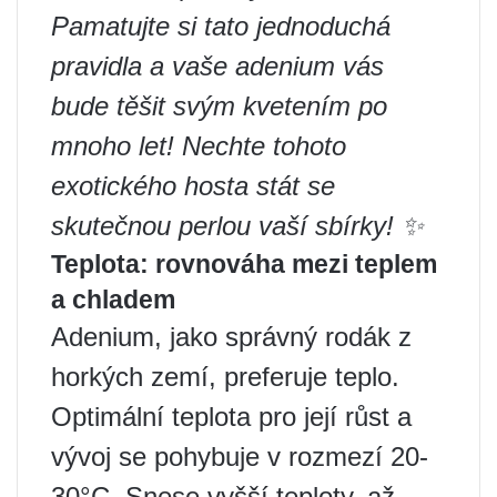
Pamatujte si tato jednoduchá
pravidla a vaše adenium vás
bude těšit svým kvetením po
mnoho let! Nechte tohoto
exotického hosta stát se
skutečnou perlou vaší sbírky! ✨
Teplota: rovnováha mezi teplem
a chladem ️
Adenium, jako správný rodák z
horkých zemí, preferuje teplo.
Optimální teplota pro její růst a
vývoj se pohybuje v rozmezí 20-
30°C. Snese vyšší teploty, až