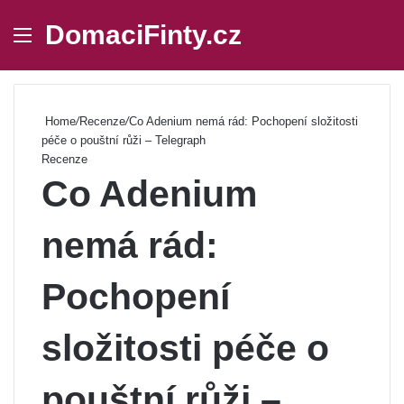
DomaciFinty.cz
Menu
Se
Home
/
Recenze
/
Co Adenium nemá rád: Pochopení složitosti
péče o pouštní růži – Telegraph
Recenze
Co Adenium
nemá rád:
Pochopení
složitosti péče o
pouštní růži –