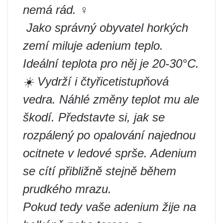
nemá rád. ‍♀️
️ Jako správný obyvatel horkých
zemí miluje adenium teplo.
Ideální teplota pro něj je 20-30°C.
☀️ Vydrží i čtyřicetistupňová
vedra. Náhlé změny teplot mu ale
škodí. Představte si, jak se
rozpálený po opalování najednou
ocitnete v ledové sprše. Adenium
se cítí přibližně stejně během
prudkého mrazu.
Pokud tedy vaše adenium žije na