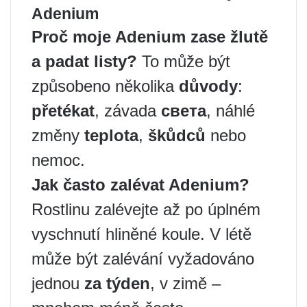
Adenium
Proč moje Adenium
zase žlutě
a padat
listy
?
To může být
způsobeno několika
důvody
:
přetékat
, závada
света
, náhlé
změny
teplota
,
škůdců
nebo
nemoc.
Jak často zalévat
Adenium
?
Rostlinu zalévejte až po úplném
vyschnutí hliněné koule. V létě
může být zalévání vyžadováno
jednou
za týden
, v zimě –