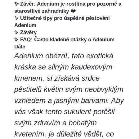
✨ Závěr: Adenium je rostlina pro pozorné a
starostlivé zahradníky ❤️
✨ Užitečné tipy pro úspěšné pěstování
Adenium
✨ Závěry
✨ FAQ: Často kladené otázky o Adenium
Dále
Adenium obézní, tato exotická
kráska se silným kaudexovým
kmenem, si získává srdce
pěstitelů květin svým neobvyklým
vzhledem a jasnými barvami. Aby
vás však tento sukulent potěšil
svým zdravím a bohatým
kvetením, je důležité vědět, co