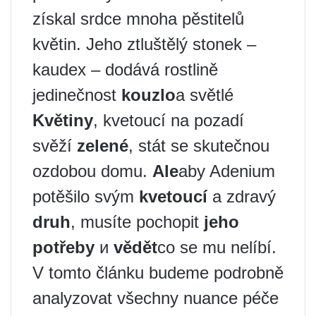
získal srdce mnoha pěstitelů
květin. Jeho ztluštělý stonek –
kaudex – dodává rostlině
jedinečnost
kouzlo
a světlé
Květiny
, kvetoucí na pozadí
svěží
zelené
, stát se skutečnou
ozdobou domu.
Ale
aby Adenium
potěšilo svým
kvetoucí
a zdravý
druh
, musíte pochopit
jeho
potřeby
и
vědět
co se mu nelíbí.
V tomto článku budeme podrobně
analyzovat všechny nuance péče