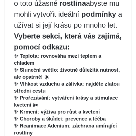
o toto úžasné
rostlina
abyste mu
mohli vytvořit ideální
podmínky
a
užívat si její krásu po mnoho let.
Vyberte sekci, která vás zajímá,
pomocí odkazu:
✨ Teplota: rovnováha mezi teplem a
chladem ️
✨ Sluneční světlo: životně důležitá nutnost,
ale opatrně! ☀️
✨ Vlhkost vzduchu a zálivka: najděte zlatou
střední cestu
✨ Prořezávání: vytváření krásy a stimulace
kvetení ✂️
✨ Krmení: výživa pro růst a kvetení
✨ Choroby a škůdci: prevence a léčba
✨ Reanimace Adenium: záchrana umírající
rostliny