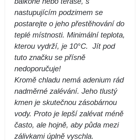
balkóně nebo terase, s
nastupujícím podzimem se
postarejte o jeho přestěhování do
teplé místnosti. Minimální teplota,
kterou vydrží, je 10°C. ️ Jít pod
tuto značku se přísně
nedoporučuje!
Kromě chladu nemá adenium rád
nadměrné zalévání. Jeho tlustý
kmen je skutečnou zásobárnou
vody. Proto je lepší zalévat méně
často, ale hojně, aby půda mezi
zálivkami úplně vyschla.