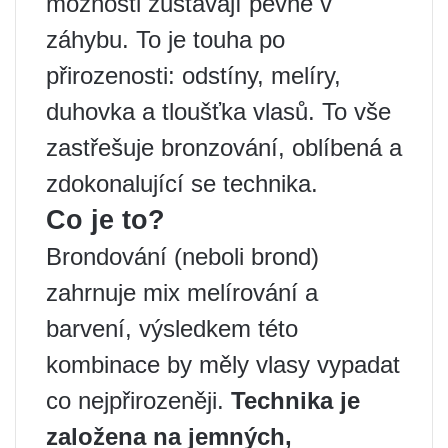
možnosti zůstávají pevně v
záhybu. To je touha po
přirozenosti: odstíny, melíry,
duhovka a tloušťka vlasů. To vše
zastřešuje bronzování, oblíbená a
zdokonalující se technika.
Co je to?
Brondování (neboli brond)
zahrnuje mix melírování a
barvení, výsledkem této
kombinace by měly vlasy vypadat
co nejpřirozeněji.
Technika je
založena na jemných,