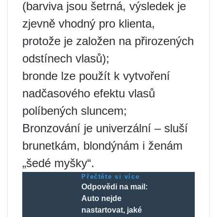
(barviva jsou šetrná, výsledek je
zjevně vhodný pro klienta,
protože je založen na přirozených
odstínech vlasů);
bronde lze použít k vytvoření
nadčasového efektu vlasů
políbených sluncem;
Bronzování je univerzální – sluší
brunetkám, blondýnám i ženám
„šedé myšky“.
Přečtěte si více
Odpovědi na mail:
Auto nejde
nastartovat, jaké