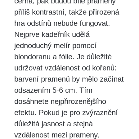
černá, pak budou bílé prameny
příliš kontrastní, takže přirozená
hra odstínů nebude fungovat.
Nejprve kadeřník udělá
jednoduchý melír pomocí
blondoranu a fólie. Je důležité
udržovat vzdálenost od kořenů:
barvení pramenů by mělo začínat
odsazením 5-6 cm. Tím
dosáhnete nejpřirozenějšího
efektu. Pokud je pro zvýraznění
důležitá jasnost a stejná
vzdálenost mezi prameny,