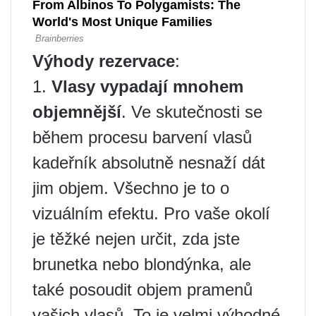
Výhody rezervace
:
1.
Vlasy vypadají mnohem
objemnější
. Ve skutečnosti se
během procesu barvení vlasů
kadeřník absolutně nesnaží dát
jim objem. Všechno je to o
vizuálním efektu. Pro vaše okolí
je těžké nejen určit, zda jste
brunetka nebo blondýnka, ale
také posoudit objem pramenů
vašich vlasů. To je velmi výhodné