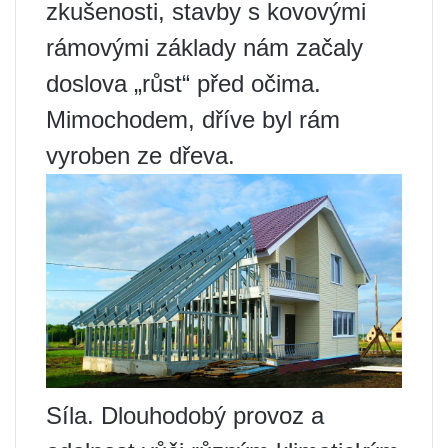
zkušenosti, stavby s kovovými
rámovými základy nám začaly
doslova „růst“ před očima.
Mimochodem, dříve byl rám
vyroben ze dřeva.
Síla. Dlouhodobý provoz a