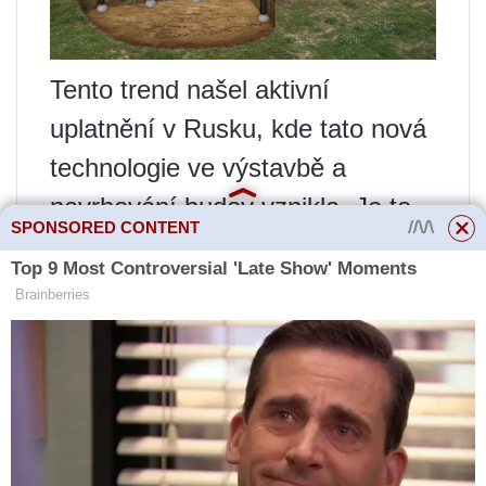
Tento trend našel aktivní
uplatnění v Rusku, kde tato nová
technologie ve výstavbě a
navrhování budov vznikla. Je to
SPONSORED CONTENT
dáno především jeho pevností a
také odolností vůči podzemní
vodě a změnám teplot.
Pevné bednění
Hlavní výhodou metody je
rychlost výstavby. Můžete si také
všimnout poměrně nízkých