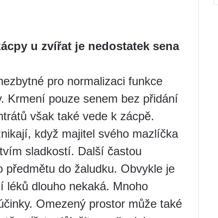
cpy u zvířat je nedostatek sena
nezbytné pro normalizaci funkce
y. Krmení pouze senem bez přidání
trátů však také vede k zácpě.
nikají, když majitel svého mazlíčka
tvím sladkostí. Další častou
ho předmětu do žaludku. Obvykle je
aní léků dlouho nekaká. Mnoho
 účinky. Omezený prostor může také