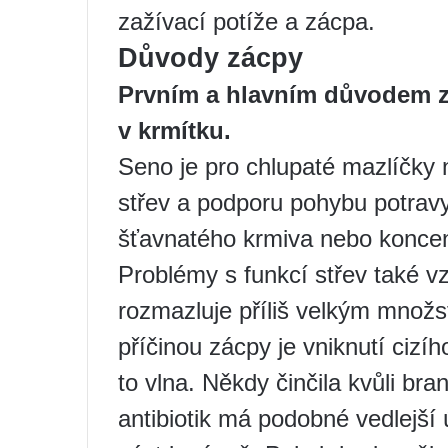
zažívací potíže a zácpa.
Důvody zácpy
Prvním a hlavním důvodem zá
v krmítku.
Seno je pro chlupaté mazlíčky 
střev a podporu pohybu potrav
šťavnatého krmiva nebo koncen
Problémy s funkcí střev také vz
rozmazluje příliš velkým množs
příčinou zácpy je vniknutí cizí
to vlna. Někdy činčila kvůli br
antibiotik má podobné vedlejší