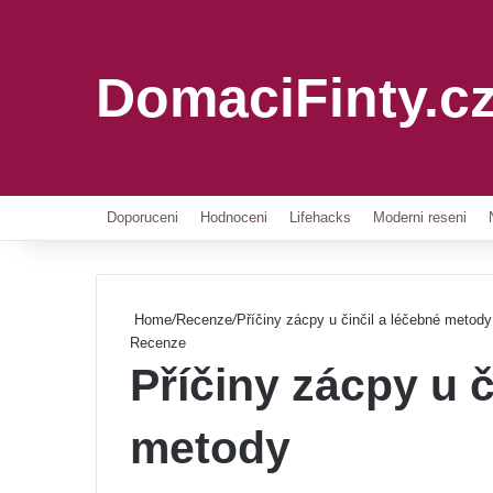
DomaciFinty.c
Doporuceni
Hodnoceni
Lifehacks
Moderni reseni
Home
/
Recenze
/
Příčiny zácpy u činčil a léčebné metody
Recenze
Příčiny zácpy u č
metody