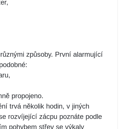
er,
 různými způsoby. První alarmující
 podobné:
aru,
emně propojeno.
 trvá několik hodin, v jiných
se rozvíjející zácpu poznáte podle
lším pohybem střev se výkaly