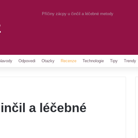
Příčiny zácpy u činčil a léčebné metody
z
Pinterest
Navody
Odpovedi
Otazky
Recenze
Technologie
Tipy
Trendy
inčil a léčebné