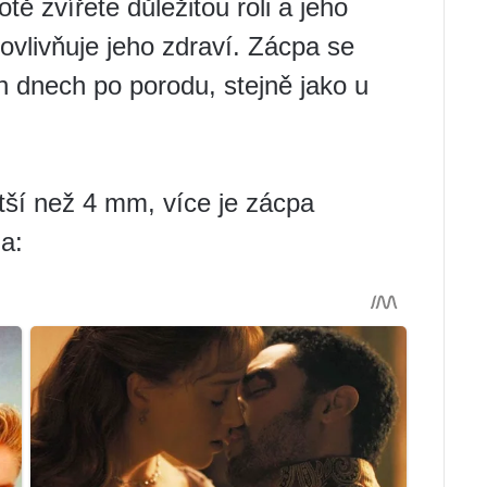
tě zvířete důležitou roli a jeho
 ovlivňuje jeho zdraví. Zácpa se
h dnech po porodu, stejně jako u
ětší než 4 mm, více je zácpa
a: