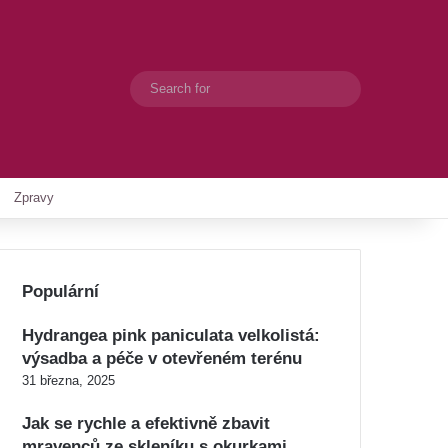
Search
Switch skin
for
Zpravy
Populární
Hydrangea pink paniculata velkolistá:
výsadba a péče v otevřeném terénu
31 března, 2025
Jak se rychle a efektivně zbavit
mravenců ze skleníku s okurkami