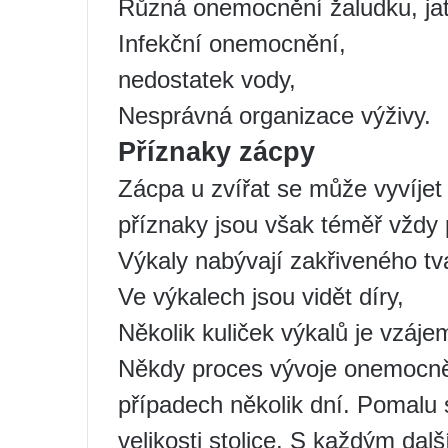
Různá onemocnění žaludku, jat
Infekční onemocnění,
nedostatek vody,
Nesprávná organizace výživy.
Příznaky zácpy
Zácpa u zvířat se může vyvíjet
příznaky jsou však téměř vždy
Výkaly nabývají zakřiveného tv
Ve výkalech jsou vidět díry,
Několik kuliček výkalů je vzáj
Někdy proces vývoje onemocnění
případech několik dní. Pomalu 
velikosti stolice. S každým da