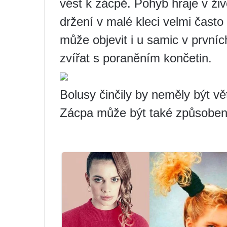
vést k zácpě. Pohyb hraje v živo
držení v malé kleci velmi často
může objevit i u samic v prvníc
zvířat s poraněním končetin.
Bolusy činčily by neměly být v
Zácpa může být také způsoben