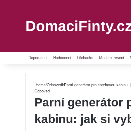
DomaciFinty.c
Doporuceni
Hodnoceni
Lifehacks
Moderni reseni
Home
/
Odpovedi
/
Parní generátor pro sprchovou kabinu: j
Odpovedi
Parní generátor
kabinu: jak si vy