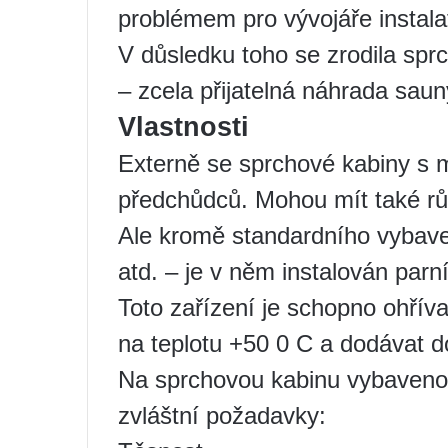
problémem pro vývojáře instala
V důsledku toho se zrodila sp
– zcela přijatelná náhrada saun
Vlastnosti
Externě se sprchové kabiny s m
předchůdců. Mohou mít také rů
Ale kromě standardního vybave
atd. – je v něm instalován parn
Toto zařízení je schopno ohříva
na teplotu +50 0 C a dodávat d
Na sprchovou kabinu vybaveno
zvláštní požadavky: