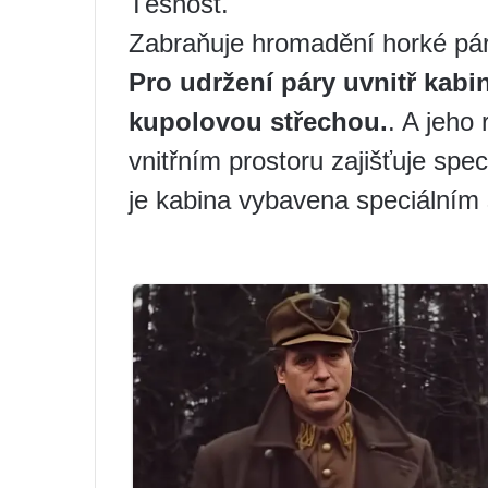
Těsnost.
Zabraňuje hromadění horké páry
Pro udržení páry uvnitř kabi
kupolovou střechou.
. A jeho
vnitřním prostoru zajišťuje spec
je kabina vybavena speciálním