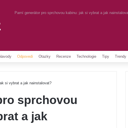
Parní generátor pro sprchovou kabinu: jak si vybrat a jak nainstalov
z
Pinterest
Navody
Odpovedi
Otazky
Recenze
Technologie
Tipy
Trendy
ak si vybrat a jak nainstalovat?
 pro sprchovou
brat a jak