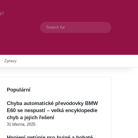
at?
Search
Switch skin
for
Zpravy
Populární
Chyba automatické převodovky BMW
E60 se nespustí – velká encyklopedie
chyb a jejich řešení
31 března, 2025
Hnojení petúnie pro bujné a bohaté