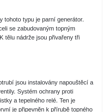
 tohoto typu je parní generátor.
oceli se zabudovaným topným
 tělu nádrže jsou přivařeny tři
rubí jsou instalovány napouštěcí a
entily. Systém ochrany proti
istky a tepelného relé. Ten je
rvní je připevněn k přírubě topného