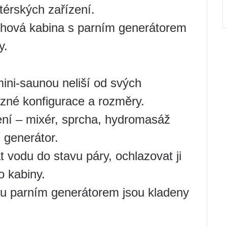
térských zařízení.
rchová kabina s parním generátorem
y.
ini-saunou neliší od svých
zné konfigurace a rozměry.
ní – mixér, sprcha, hydromasáž
í generátor.
t vodu do stavu páry, ochlazovat ji
o kabiny.
u parním generátorem jsou kladeny