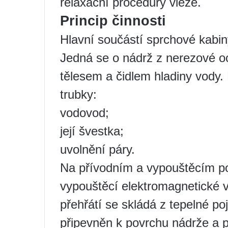
relaxační procedury vleže.
Princip činnosti
Hlavní součástí sprchové kabiny
Jedná se o nádrž z nerezové 
tělesem a čidlem hladiny vody. K
trubky:
vodovod;
její švestka;
uvolnění páry.
Na přívodním a vypouštěcím pot
vypouštěcí elektromagnetické v
přehřátí se skládá z tepelné poj
připevněn k povrchu nádrže a p