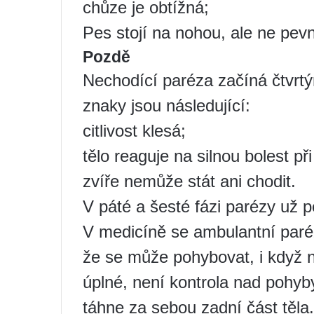
chůze je obtížná;
Pes stojí na nohou, ale ne pev
Pozdě
Nechodící paréza začíná čtvr
znaky jsou následující:
citlivost klesá;
tělo reaguje na silnou bolest při
zvíře nemůže stát ani chodit.
V páté a šesté fázi parézy už 
V medicíně se ambulantní par
že se může pohybovat, i když n
úplné, není kontrola nad pohyb
táhne za sebou zadní část těla.