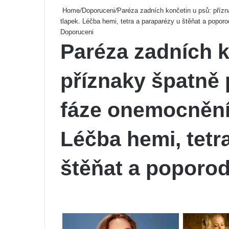
Home
/
Doporuceni
/
Paréza zadních končetin u psů: příz
tlapek. Léčba hemi, tetra a paraparézy u štěňat a poporo
Doporuceni
Paréza zadních k
příznaky špatně 
fáze onemocnění
Léčba hemi, tetr
štěňat a poporod