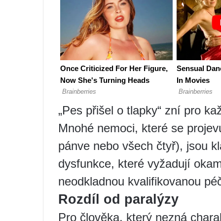
„Pes přišel o tlapky“ zní pro ka
Mnohé nemoci, které se projevu
pánve nebo všech čtyř), jsou kl
dysfunkce, které vyžadují okam
neodkladnou kvalifikovanou péč
Rozdíl od paralýzy
Pro člověka, který nezná charak