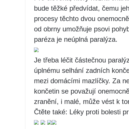
bude těžké předvídat, čemu jeho
procesy těchto dvou onemocnění
od obrny umožňuje psovi pohyb
paréza je neúplná paralýza.
Je třeba léčit částečnou paral
úplnému selhání zadních konče
mezi domácími mazlíčky. Za nej
končetin se považují onemocně
zranění, i malé, může vést k 
Čtěte také: Léky proti bolesti p