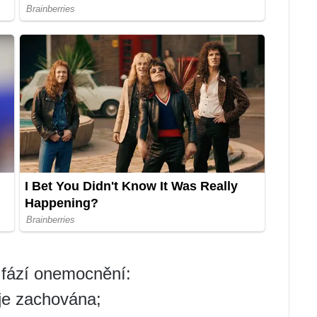
 fází onemocnění:
 je zachována;