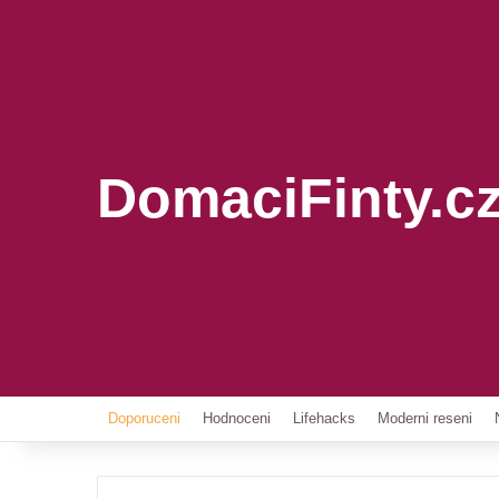
DomaciFinty.c
Doporuceni
Hodnoceni
Lifehacks
Moderni reseni