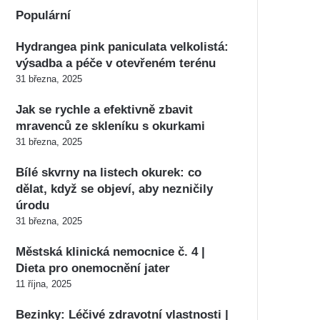
Populární
Hydrangea pink paniculata velkolistá:
výsadba a péče v otevřeném terénu
31 března, 2025
Jak se rychle a efektivně zbavit
mravenců ze skleníku s okurkami
31 března, 2025
Bílé skvrny na listech okurek: co
dělat, když se objeví, aby nezničily
úrodu
31 března, 2025
Městská klinická nemocnice č. 4 |
Dieta pro onemocnění jater
11 října, 2025
Bezinky: Léčivé zdravotní vlastnosti |