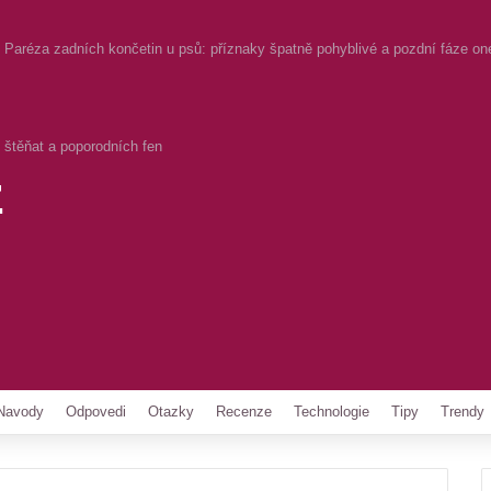
Paréza zadních končetin u psů: příznaky špatně pohyblivé a pozdní fáze on
štěňat a poporodních fen
z
Pinterest
Navody
Odpovedi
Otazky
Recenze
Technologie
Tipy
Trendy