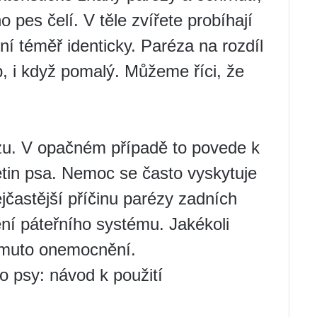
 pes čelí. V těle zvířete probíhají
 téměř identicky. Paréza na rozdíl
, i když pomalý. Můžeme říci, že
ýzu. V opačném případě to povede k
tin psa. Nemoc se často vyskytuje
častější příčinu parézy zadních
ní páteřního systému. Jakékoli
tomuto onemocnění.
ro psy: návod k použití