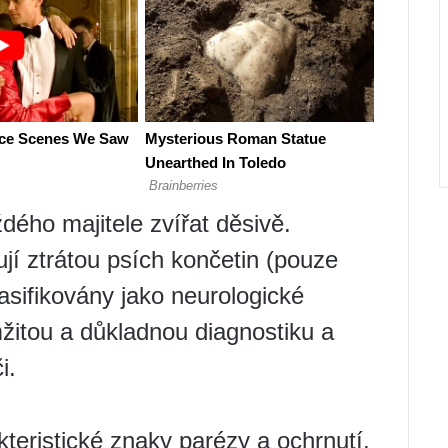
ždého majitele zvířat děsivě.
jí ztrátou psích končetin (pouze
asifikovány jako neurologické
žitou a důkladnou diagnostiku a
i.
teristické znaky parézy a ochrnutí,