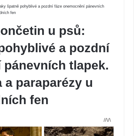
naky špatně pohyblivé a pozdní fáze onemocnění pánevních
dních fen
ončetin u psů:
pohyblivé a pozdní
 pánevních tlapek.
a a paraparézy u
ních fen