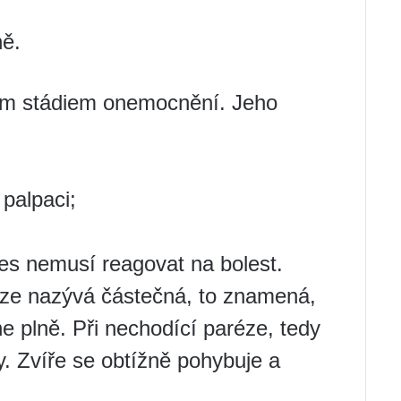
ně.
tým stádiem onemocnění. Jeho
 palpaci;
pes nemusí reagovat na bolest.
éze nazývá částečná, to znamená,
e plně. Při nechodící paréze, tedy
y. Zvíře se obtížně pohybuje a