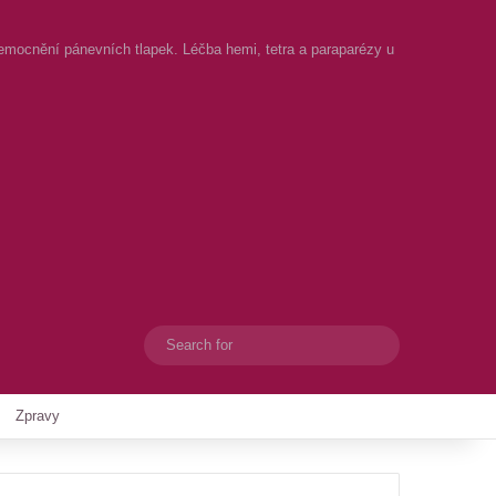
emocnění pánevních tlapek. Léčba hemi, tetra a paraparézy u
Search
Switch skin
for
Zpravy