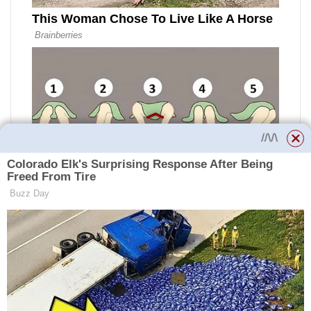
Jedna z odrůd chilli papriček,
která je oblíbená zejména v
Indonésii. Má tenké špičaté plody