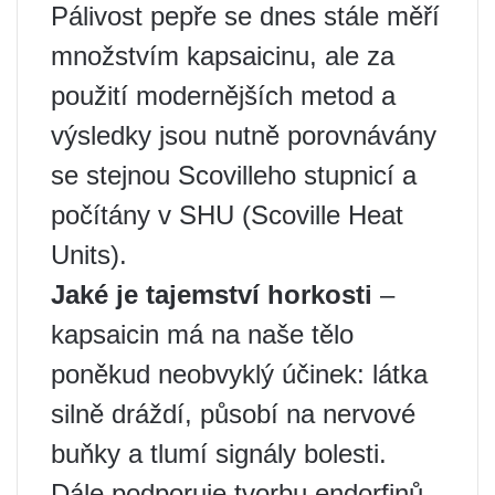
Pálivost pepře se dnes stále měří
množstvím kapsaicinu, ale za
použití modernějších metod a
výsledky jsou nutně porovnávány
se stejnou Scovilleho stupnicí a
počítány v SHU (Scoville Heat
Units).
Jaké je tajemství horkosti
–
kapsaicin má na naše tělo
poněkud neobvyklý účinek: látka
silně dráždí, působí na nervové
buňky a tlumí signály bolesti.
Dále podporuje tvorbu endorfinů,