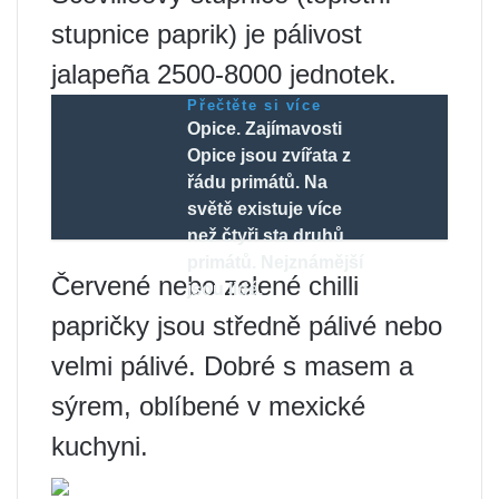
stupnice paprik) je pálivost
jalapeña 2500-8000 jednotek.
Přečtěte si více
Opice. Zajímavosti
Opice jsou zvířata z
řádu primátů. Na
světě existuje více
než čtyři sta druhů
primátů. Nejznámější
Červené nebo zelené chilli
jsou lidé.
papričky jsou středně pálivé nebo
velmi pálivé. Dobré s masem a
sýrem, oblíbené v mexické
kuchyni.