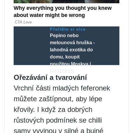
Přečtěte si více
Pepino nebo
melounová hruška -
lahodná exotika do
domu, koupit
použitou Moskva |
(48322615)
Ořezávání a tvarování
Vrchní části mladých feferonek
můžete zaštípnout, aby lépe
křovily. I když za dobrých
růstových podmínek se chilli
samy vyvinou v silné a bujné