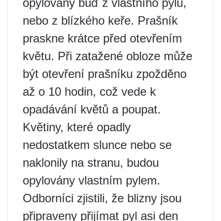
opylovány buď z vlastního pylu,
nebo z blízkého keře. Prašník
praskne krátce před otevřením
květu. Při zatažené obloze může
být otevření prašníku zpožděno
až o 10 hodin, což vede k
opadávání květů a poupat.
Květiny, které opadly
nedostatkem slunce nebo se
naklonily na stranu, budou
opylovány vlastním pylem.
Odborníci zjistili, že blizny jsou
připraveny přijímat pyl asi den