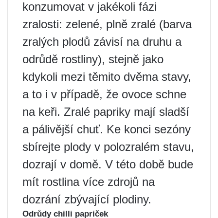
konzumovat v jakékoli fázi
zralosti: zelené, plně zralé (barva
zralých plodů závisí na druhu a
odrůdě rostliny), stejně jako
kdykoli mezi těmito dvěma stavy,
a to i v případě, že ovoce schne
na keři. Zralé papriky mají sladší
a pálivější chuť. Ke konci sezóny
sbírejte plody v polozralém stavu,
dozrají v domě. V této době bude
mít rostlina více zdrojů na
dozrání zbývající plodiny.
Odrůdy chilli papriček