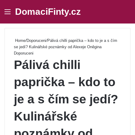
DomaciFinty.cz
Menu
Se
Home
/
Doporuceni
/
Pálivá chilli paprička – kdo to je a s čím
se jedí? Kulinářské poznámky od Alexeje Oněgina
Doporuceni
Pálivá chilli
paprička – kdo to
je a s čím se jedí?
Kulinářské
poznámky od