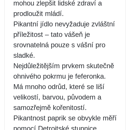
mohou zlepšit lidské zdraví a
prodloužit mládí.
Pikantní jídlo nevyžaduje zvláštní
příležitost – tato vášeň je
srovnatelná pouze s vášní pro
sladké.
Nejdůležitějším prvkem skutečně
ohnivého pokrmu je feferonka.
Má mnoho odrůd, které se liší
velikostí, barvou, původem a
samozřejmě kořenitostí.
Pikantnost paprik se obvykle měří
pomocí Detroitské stupnice