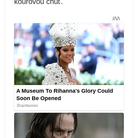
kouřovou chuť.