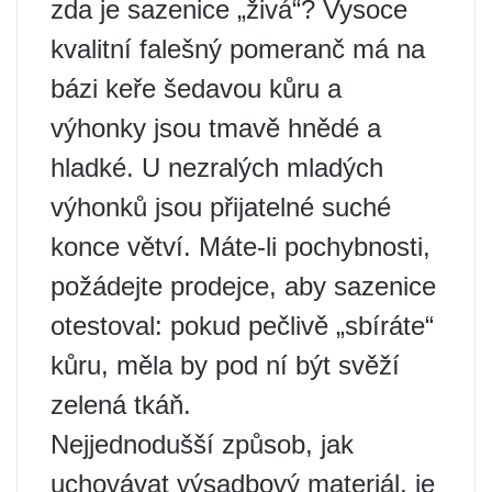
zda je sazenice „živá“? Vysoce
kvalitní falešný pomeranč má na
bázi keře šedavou kůru a
výhonky jsou tmavě hnědé a
hladké. U nezralých mladých
výhonků jsou přijatelné suché
konce větví. Máte-li pochybnosti,
požádejte prodejce, aby sazenice
otestoval: pokud pečlivě „sbíráte“
kůru, měla by pod ní být svěží
zelená tkáň.
Nejjednodušší způsob, jak
uchovávat výsadbový materiál, je