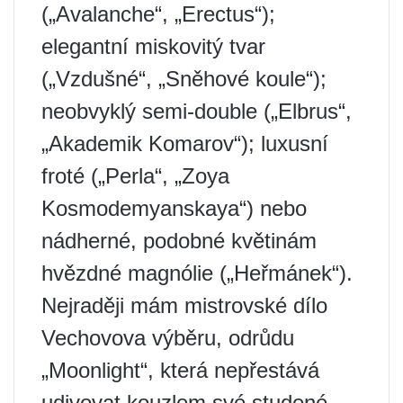
(„Avalanche“, „Erectus“);
elegantní miskovitý tvar
(„Vzdušné“, „Sněhové koule“);
neobvyklý semi-double („Elbrus“,
„Akademik Komarov“); luxusní
froté („Perla“, „Zoya
Kosmodemyanskaya“) nebo
nádherné, podobné květinám
hvězdné magnólie („Heřmánek“).
Nejraději mám mistrovské dílo
Vechovova výběru, odrůdu
„Moonlight“, která nepřestává
udivovat kouzlem své studené