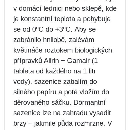
v domácí lednici nebo sklepě, kde
je konstantní teplota a pohybuje
se od 0ºС do +3ºС. Aby se
zabránilo hnilobě, zalévám
květináče roztokem biologických
přípravků Alirin + Gamair (1
tableta od každého na 1 litr
vody), sazenice zabalím do
silného papíru a poté vložím do
děrovaného sáčku. Dormantní
sazenice lze na zahradu vysadit
brzy – jakmile půda rozmrzne. V