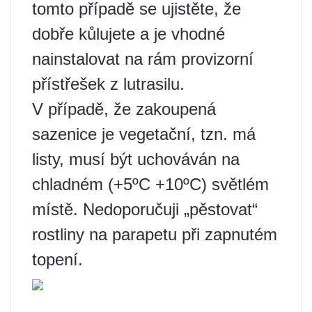
tomto případě se ujistěte, že
dobře kůlujete a je vhodné
nainstalovat na rám provizorní
přístřešek z lutrasilu.
V případě, že zakoupená
sazenice je vegetační, tzn. má
listy, musí být uchováván na
chladném (+5ºС +10ºС) světlém
místě. Nedoporučuji „pěstovat“
rostliny na parapetu při zapnutém
topení.