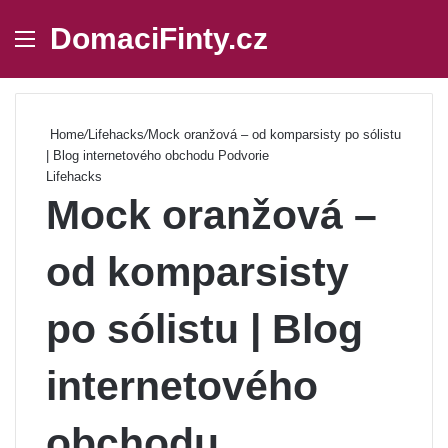
DomaciFinty.cz
Menu
Se
Home
/
Lifehacks
/
Mock oranžová – od komparsisty po sólistu
| Blog internetového obchodu Podvorie
Lifehacks
Mock oranžová –
od komparsisty
po sólistu | Blog
internetového
obchodu