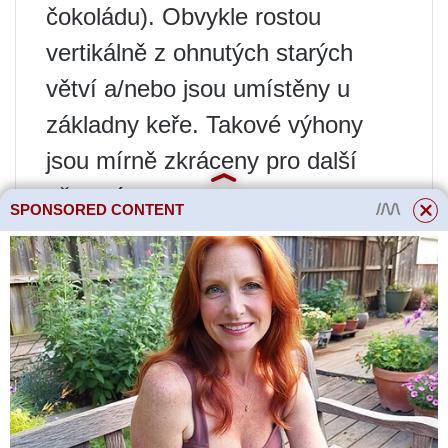
čokoládu). Obvykle rostou
vertikálně z ohnutých starých
větví a/nebo jsou umístěny u
základny keře. Takové výhony
jsou mírně zkráceny pro další
větvení.
SPONSORED CONTENT
Pouze dobře osvětlené větve
aktivně rostou a rychle kvetou,
proto lze při ztenčení okamžitě
odstranit zastíněné a slabé
výhonky.
Pokud je větev zcela odříznuta,