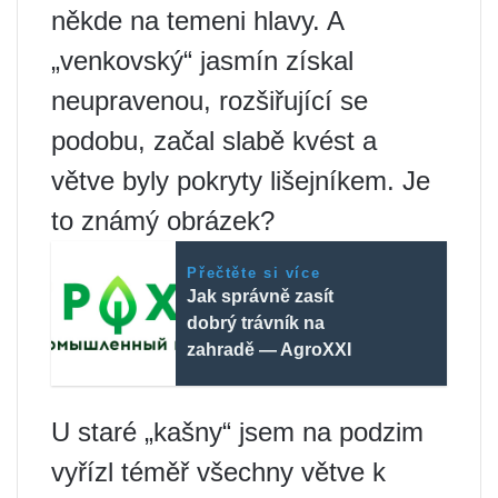
někde na temeni hlavy. A
„venkovský“ jasmín získal
neupravenou, rozšiřující se
podobu, začal slabě kvést a
větve byly pokryty lišejníkem. Je
to známý obrázek?
Přečtěte si více
Jak správně zasít
dobrý trávník na
zahradě — AgroXXI
U staré „kašny“ jsem na podzim
vyřízl téměř všechny větve k