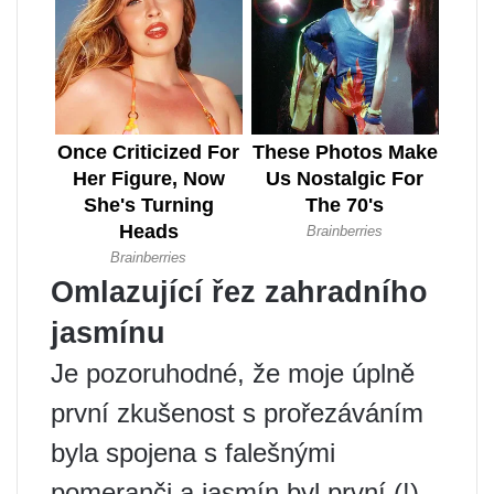
Omlazující řez zahradního
jasmínu
Je pozoruhodné, že moje úplně
první zkušenost s prořezáváním
byla spojena s falešnými
pomeranči a jasmín byl první (!)