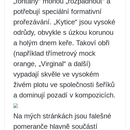
„fontány“ mohou „rozpadnout“ a
potřebují speciální formativní
prořezávání. „Kytice“ jsou vysoké
odrůdy, obvykle s úzkou korunou
a holým dnem keře. Takoví obři
(například třímetrový mock
orange, „Virginal“ a další)
vypadají skvěle ve vysokém
živém plotu ve společnosti šeříků
a dominují pozadí v kompozicích.
Na mých stránkách jsou falešné
pomeranče hlavně součástí