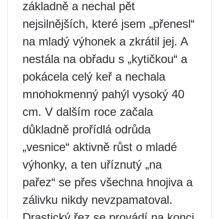
základně a nechal pět
nejsilnějších, které jsem „přenesl“
na mladý výhonek a zkrátil jej. A
nestála na obřadu s „kytičkou“ a
pokácela celý keř a nechala
mnohokmenný pahýl vysoký 40
cm. V dalším roce začala
důkladně prořídlá odrůda
„vesnice“ aktivně růst o mladé
výhonky, a ten uříznutý „na
pařez“ se přes všechna hnojiva a
zálivku nikdy nevzpamatoval.
Drastický řez se provádí na konci