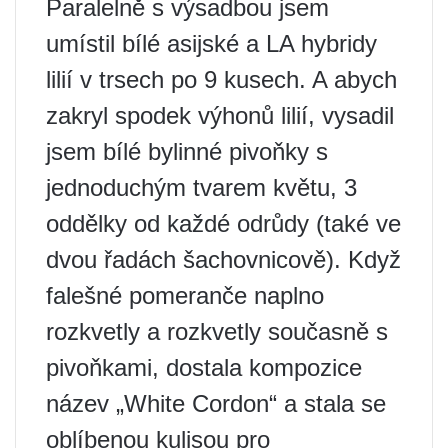
Paralelně s výsadbou jsem
umístil bílé asijské a LA hybridy
lilií v trsech po 9 kusech. A abych
zakryl spodek výhonů lilií, vysadil
jsem bílé bylinné pivoňky s
jednoduchým tvarem květu, 3
oddělky od každé odrůdy (také ve
dvou řadách šachovnicově). Když
falešné pomeranče naplno
rozkvetly a rozkvetly současně s
pivoňkami, dostala kompozice
název „White Cordon“ a stala se
oblíbenou kulisou pro