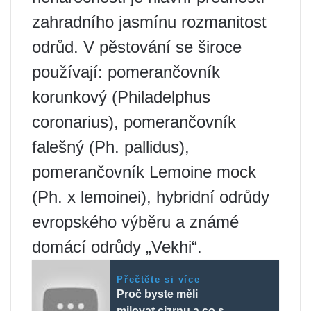
zahradního jasmínu rozmanitost
odrůd. V pěstování se široce
používají: pomerančovník
korunkový (Philadelphus
coronarius), pomerančovník
falešný (Ph. pallidus),
pomerančovník Lemoine mock
(Ph. x lemoinei), hybridní odrůdy
evropského výběru a známé
domácí odrůdy „Vekhi“.
Přečtěte si více
Proč byste měli
milovat cizrnu a co s