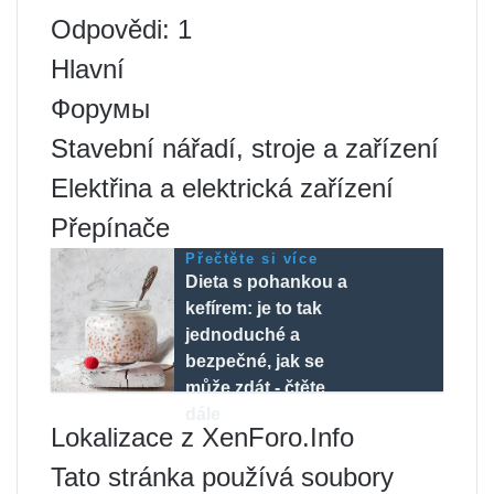
Odpovědi: 1
Hlavní
Форумы
Stavební nářadí, stroje a zařízení
Elektřina a elektrická zařízení
Přepínače
Přečtěte si více
Dieta s pohankou a
kefírem: je to tak
jednoduché a
bezpečné, jak se
může zdát - čtěte
dále
Lokalizace z XenForo.Info
Tato stránka používá soubory