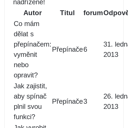
nadřízené!
Autor
Titul
forum
Odpově
Co mám
dělat s
přepínačem:
31. led
Přepínače
6
vyměnit
2013
nebo
opravit?
Jak zajistit,
aby spínač
26. led
Přepínače
3
plnil svou
2013
funkci?
Jak vyrobit