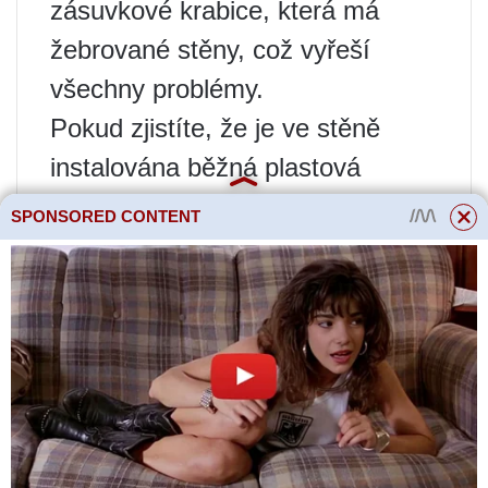
zásuvkové krabice, která má
žebrované stěny, což vyřeší
všechny problémy.
Pokud zjistíte, že je ve stěně
instalována běžná plastová
nástěnná krabice, konstrukce je
SPONSORED CONTENT
stále uvolněná, doporučujeme
zkontrolovat jazýčky. Existuje
možnost, že průměr montážní
krabice je mnohem větší než
průměr rozpěrky jazýčků, kvůli
čemuž se pouzdro jednoduše
nebude moci držet na stěnách a