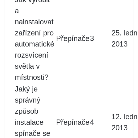
a
nainstalovat
zařízení pro
25. led
Přepínače
3
automatické
2013
rozsvícení
světla v
místnosti?
Jaký je
správný
způsob
12. led
instalace
Přepínače
4
2013
spínače se