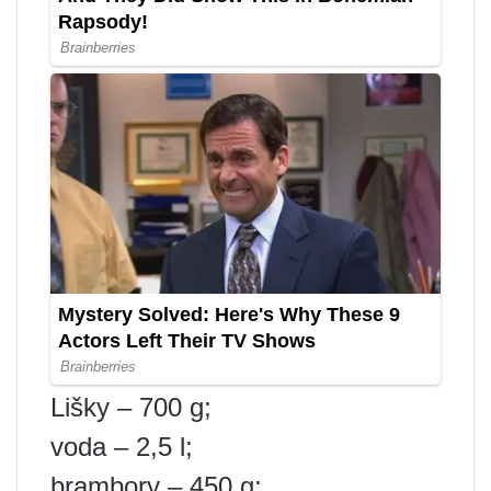
Lišky – 700 g;
voda – 2,5 l;
brambory – 450 g;