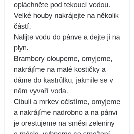
opláchněte pod tekoucí vodou.
Velké houby nakrájejte na několik
částí.
Nalijte vodu do pánve a dejte ji na
plyn.
Brambory oloupeme, omyjeme,
nakrájíme na malé kostičky a
dáme do kastrůlku, jakmile se v
něm vyvaří voda.
Cibuli a mrkev očistíme, omyjeme
a nakrájíme nadrobno a na pánvi
je orestujeme na směsi zeleniny
a másla, vyhneme se smažení.