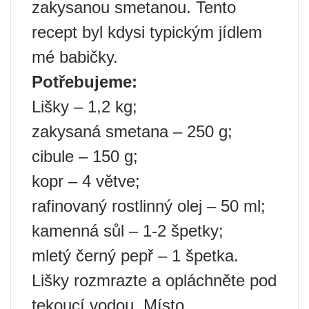
zakysanou smetanou. Tento
recept byl kdysi typickým jídlem
mé babičky.
Potřebujeme:
Lišky – 1,2 kg;
zakysaná smetana – 250 g;
cibule – 150 g;
kopr – 4 větve;
rafinovaný rostlinný olej – 50 ml;
kamenná sůl – 1-2 špetky;
mletý černý pepř – 1 špetka.
Lišky rozmrazte a opláchněte pod
tekoucí vodou. Místo