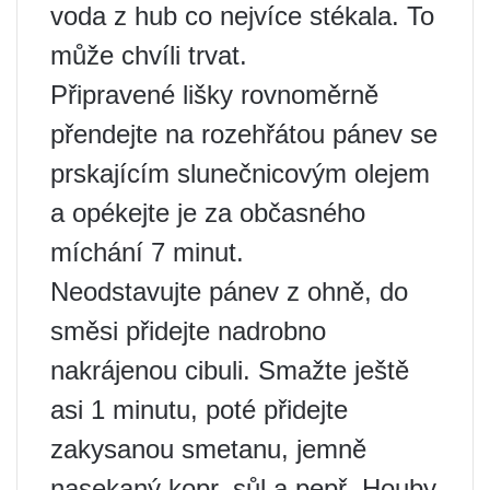
voda z hub co nejvíce stékala. To
může chvíli trvat.
Připravené lišky rovnoměrně
přendejte na rozehřátou pánev se
prskajícím slunečnicovým olejem
a opékejte je za občasného
míchání 7 minut.
Neodstavujte pánev z ohně, do
směsi přidejte nadrobno
nakrájenou cibuli. Smažte ještě
asi 1 minutu, poté přidejte
zakysanou smetanu, jemně
nasekaný kopr, sůl a pepř. Houby