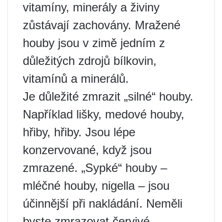
vitamíny, minerály a živiny
zůstávají zachovány. Mražené
houby jsou v zimě jedním z
důležitých zdrojů bílkovin,
vitamínů a minerálů.
Je důležité zmrazit „silné“ houby.
Například lišky, medové houby,
hřiby, hřiby. Jsou lépe
konzervované, když jsou
zmrazené. „Sypké“ houby –
mléčné houby, nigella – jsou
účinnější při nakládání. Neměli
byste zmrazovat červivé,