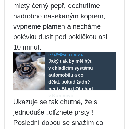
mletý černý pepř, dochutíme
nadrobno nasekaným koprem,
vypneme plamen a necháme
polévku dusit pod pokličkou asi
10 minut.
Přečtěte si více
Jaký tlak by měl být
v chladicím systému
automobilu a co
dělat, pokud žádný
není - Blog | Obchod
v Kuntsevo
Ukazuje se tak chutné, že si
jednoduše „olíznete prsty“!
Poslední dobou se snažím co