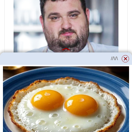
Gleb Torgman
glamping kuchař „ostrov“
„Chuť hub se zmrazením nemění,
na rozdíl například od brambor,