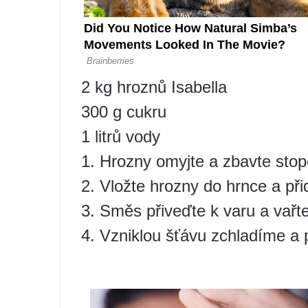
2 kg hroznů Isabella
300 g cukru
1 litrů vody
1. Hrozny omyjte a zbavte stop
2. Vložte hrozny do hrnce a při
3. Směs přiveďte k varu a vařt
4. Vzniklou šťávu zchladíme a