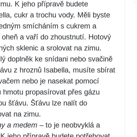
zimu. K jeho přípravě budete
lla, cukr a trochu vody. Měli byste
sledným smícháním s cukrem a
oheň a vaří do zhoustnutí. Hotový
ných sklenic a srolovat na zimu.
lý doplněk ke snídani nebo svačině
ávu z hroznů Isabella, musíte sbírat
ňovačem nebo je nasekat pomocí
u hmotu propasírovat přes gázu
ou šťávu. Šťávu lze nalít do
ovat na zimu.
chy a medem
– to je neobvyklá a
 K jeho přípravě budete potřebovat