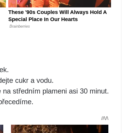
ek.
dejte cukr a vodu.
e na středním plameni asi 30 minut.
 přecedíme.