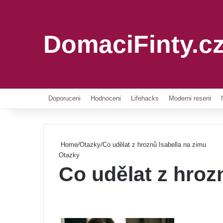
DomaciFinty.c
Doporuceni
Hodnoceni
Lifehacks
Moderni reseni
Home
/
Otazky
/
Co udělat z hroznů Isabella na zimu
Otazky
Co udělat z hroz