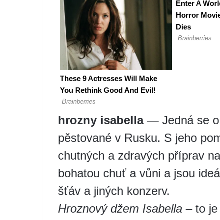
hrozny isabella
— Jedná se o j
pěstované v Rusku. S jeho pom
chutných a zdravých příprav na
bohatou chuť a vůni a jsou ide
šťáv a jiných konzerv.
Hroznový džem Isabella
– to je