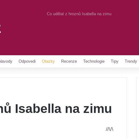
Co udělat z hroznů Isabella na zimu
z
Pinterest
Navody
Odpovedi
Otazky
Recenze
Technologie
Tipy
Trendy
nů Isabella na zimu