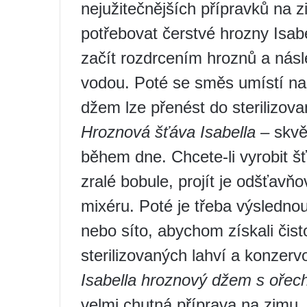
nejužitečnějších přípravků na 
potřebovat čerstvé hrozny Isabe
začít rozdrcením hroznů a ná
vodou. Poté se směs umístí na 
džem lze přenést do sterilizova
Hroznová šťáva Isabella
– skvě
během dne. Chcete-li vyrobit šť
zralé bobule, projít je odšťav
mixéru. Poté je třeba výsledno
nebo síto, abychom získali čist
sterilizovaných lahví a konzerv
Isabella hroznový džem s oře
velmi chutná příprava na zimu.