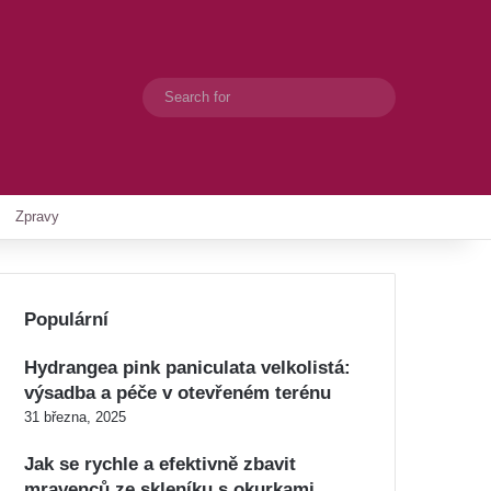
Search
Switch skin
for
Zpravy
Populární
Hydrangea pink paniculata velkolistá:
výsadba a péče v otevřeném terénu
31 března, 2025
Jak se rychle a efektivně zbavit
mravenců ze skleníku s okurkami