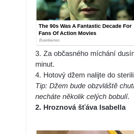
3. Za občasného míchání dusím
minut.
4. Hotový džem nalijte do steri
Tip: Džem bude obzvláště chutn
necháte několik celých bobulí.
2. Hroznová šťáva Isabella