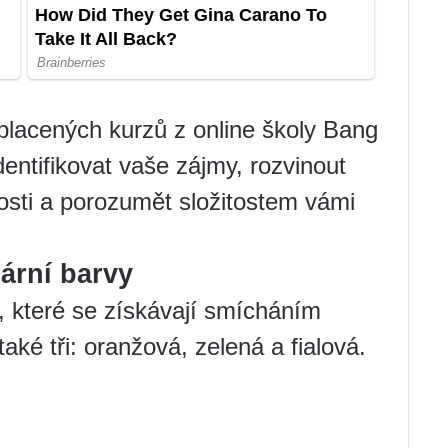
placených kurzů z online školy Bang
ntifikovat vaše zájmy, rozvinout
nosti a porozumět složitostem vámi
ární barvy
y, které se získávají smícháním
aké tři: oranžová, zelená a fialová.