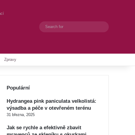
ací
Search
Switch skin
for
Zpravy
Populární
Hydrangea pink paniculata velkolistá:
výsadba a péče v otevřeném terénu
31 března, 2025
Jak se rychle a efektivně zbavit
mravenců ze skleníku s okurkami