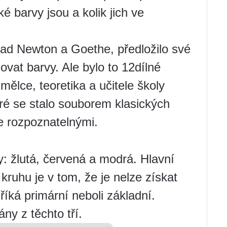
aké barvy jsou a kolik jich ve
ad Newton a Goethe, předložilo své
ovat barvy. Ale bylo to 12dílné
ělce, teoretika a učitele školy
ré se stalo souborem klasických
ce rozpoznatelnými.
vy: žlutá, červená a modrá. Hlavní
kruhu je v tom, že je nelze získat
říká primární neboli základní.
ny z těchto tří.