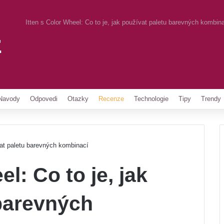
Itten s Color Wheel: Co to je, jak používat paletu barevných kombin
z
Pinterest
Navody
Odpovedi
Otazky
Recenze
Technologie
Tipy
Trendy
ívat paletu barevných kombinací
el: Co to je, jak
 barevných