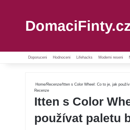
DomaciFinty.c
Doporuceni
Hodnoceni
Lifehacks
Moderni reseni
Home
/
Recenze
/
Itten s Color Wheel: Co to je, jak použ
Recenze
Itten s Color Whe
používat paletu