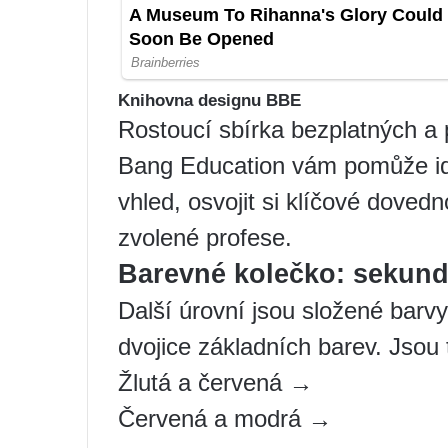
Knihovna designu BBE
Rostoucí sbírka bezplatných a 
Bang Education vám pomůže ide
vhled, osvojit si klíčové doved
zvolené profese.
Barevné kolečko: sekund
Další úrovní jsou složené barv
dvojice základních barev. Jsou t
Žlutá a červená →
Červená a modrá →