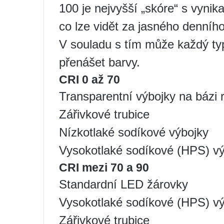
100 je nejvyšší „skóre“ s vynika
co lze vidět za jasného denního
V souladu s tím může každý typ
přenášet barvy.
CRI 0 až 70
Transparentní výbojky na bázi r
Zářivkové trubice
Nízkotlaké sodíkové výbojky
Vysokotlaké sodíkové (HPS) v
CRI mezi 70 a 90
Standardní LED žárovky
Vysokotlaké sodíkové (HPS) v
Zářivkové trubice