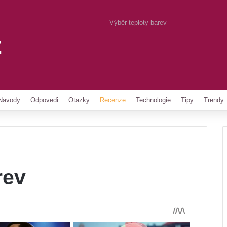
Výběr teploty barev
z
Pinterest
Navody
Odpovedi
Otazky
Recenze
Technologie
Tipy
Trendy
rev