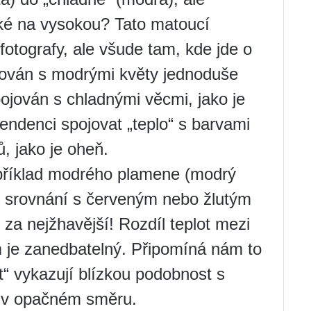
zké na vysokou? Tato matoucí
fotografy, ale všude tam, kde jde o
ojován s modrými květy jednoduše
spojován s chladnými věcmi, jako je
ndenci spojovat „teplo“ s barvami
, jako je oheň.
 příklad modrého plamene (modrý
ve srovnání s červeným nebo žlutým
za nejžhavější! Rozdíl teplot mezi
e zanedbatelný. Připomíná nám to
ot“ vykazují blízkou podobnost s
jí v opačném směru.