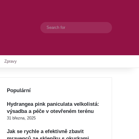
Search
Switch skin
for
Zpravy
Populární
Hydrangea pink paniculata velkolistá:
výsadba a péče v otevřeném terénu
31 března, 2025
Jak se rychle a efektivně zbavit
mravenců ze skleníku s okurkami