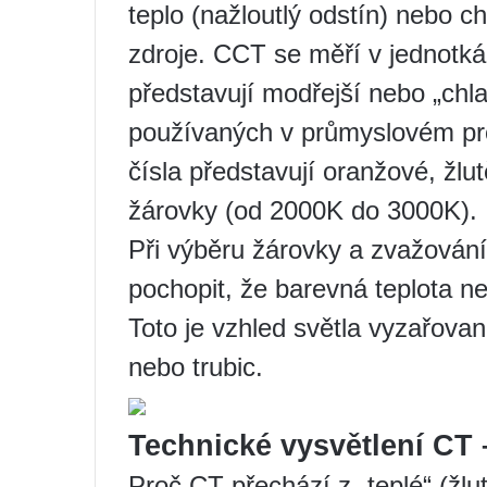
teplo (nažloutlý odstín) nebo c
zdroje. CCT se měří v jednotká
představují modřejší nebo „chla
používaných v průmyslovém pro
čísla představují oranžové, žlutě
žárovky (od 2000K do 3000K).
Při výběru žárovky a zvažování 
pochopit, že barevná teplota ne
Toto je vzhled světla vyzařova
nebo trubic.
Technické vysvětlení CT 
Proč CT přechází z „teplé“ (žlu