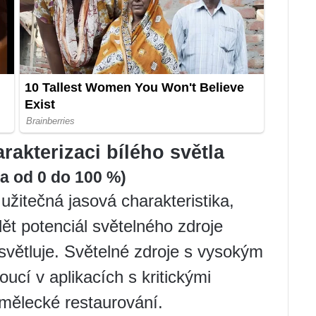
rakterizaci bílého světla
la od 0 do 100 %)
užitečná jasová charakteristika,
t potenciál světelného zdroje
osvětluje. Světelné zdroje s vysokým
ucí v aplikacích s kritickými
umělecké restaurování.