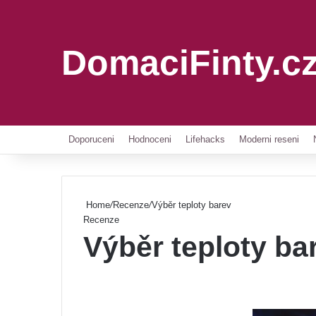
DomaciFinty.c
Doporuceni
Hodnoceni
Lifehacks
Moderni reseni
Home
/
Recenze
/
Výběr teploty barev
Recenze
Výběr teploty ba