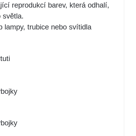
jící reprodukcí barev, která odhalí,
 světla.
 lampy, trubice nebo svítidla
tuti
ýbojky
ýbojky