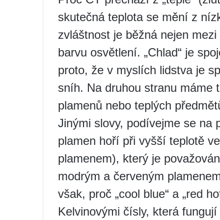
skutečná teplota se mění z ní
zvláštnost je běžná nejen mezi 
barvu osvětlení. „Chlad“ je sp
proto, že v myslích lidstva je 
sníh. Na druhou stranu máme te
plamenů nebo teplých předmětů
Jinými slovy, podívejme se na
plamen hoří při vyšší teplotě 
plamenem), který je považován 
modrým a červeným plamenem j
však, proč „cool blue“ a „red h
Kelvinovými čísly, která fungu