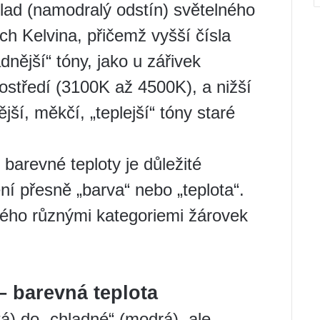
hlad (namodralý odstín) světelného
ch Kelvina, přičemž vyšší čísla
dnější“ tóny, jako u zářivek
středí (3100K až 4500K), a nižší
jší, měkčí, „teplejší“ tóny staré
barevné teploty je důležité
ní přesně „barva“ nebo „teplota“.
ného různými kategoriemi žárovek
– barevná teplota
tá) do „chladné“ (modrá), ale