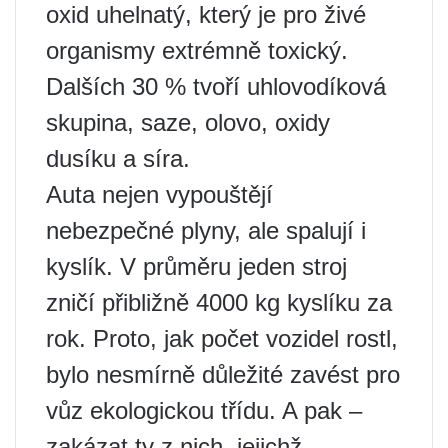
oxid uhelnatý, který je pro živé
organismy extrémně toxický.
Dalších 30 % tvoří uhlovodíková
skupina, saze, olovo, oxidy
dusíku a síra.
Auta nejen vypouštějí
nebezpečné plyny, ale spalují i ​​
kyslík. V průměru jeden stroj
zničí přibližně 4000 kg kyslíku za
rok. Proto, jak počet vozidel rostl,
bylo nesmírně důležité zavést pro
vůz ekologickou třídu. A pak –
zakázat ty z nich, jejichž