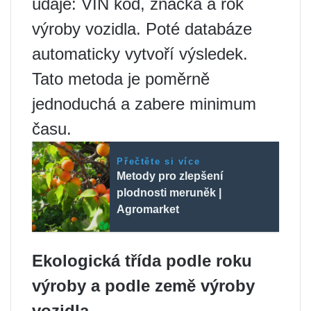
údaje: VIN kód, značka a rok
výroby vozidla. Poté databáze
automaticky vytvoří výsledek.
Tato metoda je poměrně
jednoduchá a zabere minimum
času.
Přečtěte si více
Metody pro zlepšení
plodnosti meruněk |
Agromarket
Ekologická třída podle roku
výroby a podle země výroby
vozidla