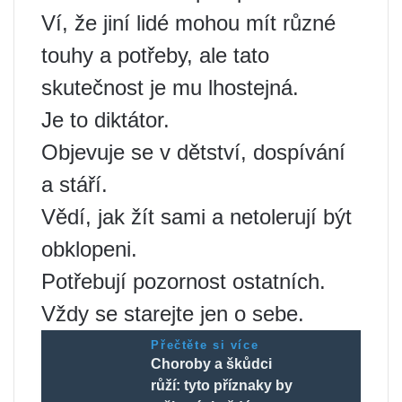
Ví, že jiní lidé mohou mít různé
touhy a potřeby, ale tato
skutečnost je mu lhostejná.
Je to diktátor.
Objevuje se v dětství, dospívání
a stáří.
Vědí, jak žít sami a netolerují být
obklopeni.
Potřebují pozornost ostatních.
Vždy se starejte jen o sebe.
Přečtěte si více
Choroby a škůdci
růží: tyto příznaky by