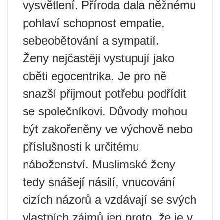
vysvětlení. Příroda dala něžnému
pohlaví schopnost empatie,
sebeobětování a sympatií.
Ženy nejčastěji vystupují jako
oběti egocentrika. Je pro ně
snazší přijmout potřebu podřídit
se společníkovi. Důvody mohou
být zakořeněny ve výchově nebo
příslušnosti k určitému
náboženství. Muslimské ženy
tedy snášejí násilí, vnucování
cizích názorů a vzdávají se svých
vlastních zájmů jen proto, že je v