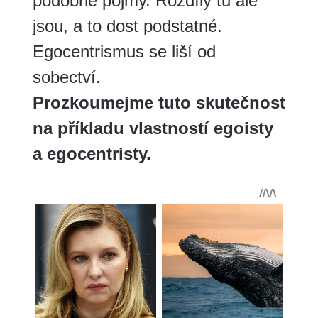
podobné pojmy. Rozdíly tu ale
jsou, a to dost podstatné.
Egocentrismus se liší od
sobectví.
Prozkoumejme tuto skutečnost
na příkladu vlastností egoisty
a egocentristy.