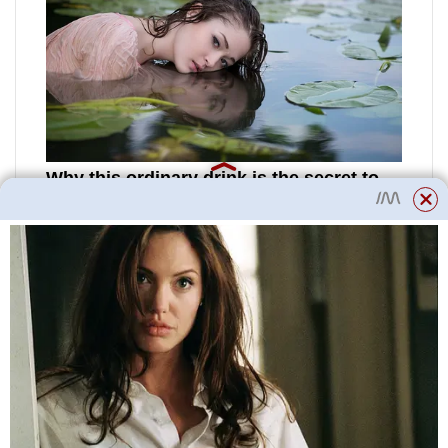
1. Svět egocentriky je soustředěn
kolem uspokojení jejích
schopností. Je si jistá, že muži
jsou stvořeni k uspokojení jejích
potřeb.
2. Děti jsou pro egocentrickou