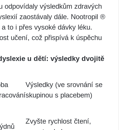
u odpovídaly výsledkům zdravých
yslexií zaostávaly dále. Nootropil ®
 a to i přes vysoké dávky léku.
st učení, což přispívá k úspěchu
dyslexie u dětí: výsledky dvojitě
ba
Výsledky (ve srovnání se
racování
skupinou s placebem)
Zvyšte rychlost čtení,
týdnů