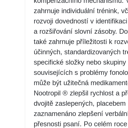
kompenzačního mechanismu. Vy
zahrnuje individuální trénink, 
rozvoji dovedností v identifikac
a rozšiřování slovní zásoby. D
také zahrnuje příležitosti k roz
účinných, standardizovaných t
specifické složky nebo skupiny 
souvisejících s problémy fono
může být užitečná medikamentó
Nootropil ® zlepšil rychlost a p
dvojitě zaslepených, placebem 
zaznamenáno zlepšení verbální
přesnosti psaní. Po celém roce 