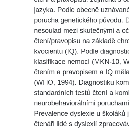
jazyka. Podle obecně uznávané
porucha genetického původu. Dy
nesoulad mezi skutečnými a o
čtení/pravopisu na základě chr
kvocientu (IQ). Podle diagnosti
klasifikace nemocí (MKN-10, 
čtením a pravopisem a IQ měla
(WHO, 1994). Diagnostiku komp
standardních testů čtení a kom
neurobehaviorálními poruchami
Prevalence dyslexie u školáků
čtenáři lidé s dyslexií zpracov