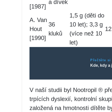
a dívek
[1987]
1,5 g (děti do
A. Van
36
10 let); 3,3 g
Hout
12
kluků
(více než 10
[1990]
let)
Přečtěte si
Kde, kdy a 
V naší studii byl Nootropil ® 
trpících dyslexií, kontrolní sk
založená na hmotnosti dítěte 