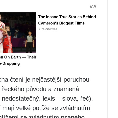
cha čtení je nejčastější poruchou
 je řeckého původu a znamená
 nedostatečný, lexis – slova, řeč).
ří mají velké potíže se zvládnutím
obtížemi se zvládnutím psaného