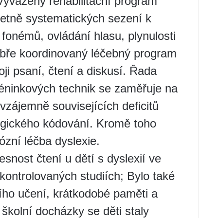
vážený rehabilitační program
včetně systematických sezení k
i fonémů, ovládání hlasu, plynulosti
obře koordinovaný léčebný program
voji psaní, čtení a diskusí. Řada
réninkových technik se zaměřuje na
vzájemně souvisejících deficitů
logického kódování. Kromě toho
zní léčba dyslexie.
řesnost čtení u dětí s dyslexií ve
kontrolovaných studiích; Bylo také
ho učení, krátkodobé paměti a
školní docházky se děti staly