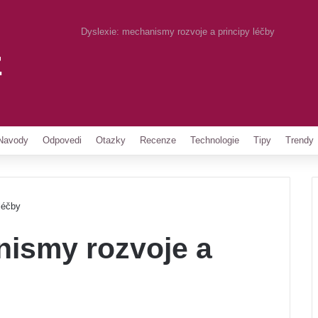
Dyslexie: mechanismy rozvoje a principy léčby
z
Pinterest
Navody
Odpovedi
Otazky
Recenze
Technologie
Tipy
Trendy
léčby
nismy rozvoje a