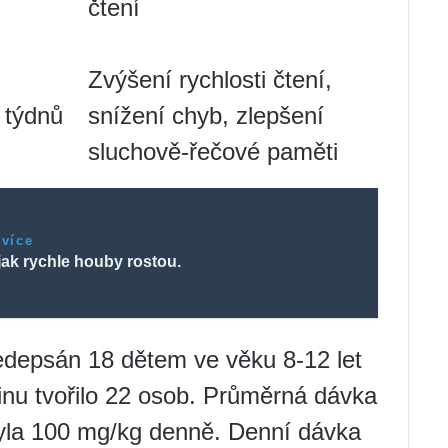
čtení
Zvýšení rychlosti čtení,
 týdnů
snížení chyb, zlepšení
sluchově-řečové paměti
 více
jak rychle houby rostou.
předepsán 18 dětem ve věku 8-12 let
upinu tvořilo 22 osob. Průměrná dávka
byla 100 mg/kg denně. Denní dávka