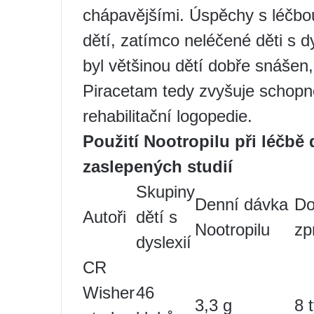
chápavějšími. Úspěchy s léčbo
dětí, zatímco neléčené děti s d
byl většinou dětí dobře snášen,
Piracetam tedy zvyšuje schopno
rehabilitační logopedie.
Použití Nootropilu při léčbě 
zaslepených studií
Skupiny
Denní dávka
Do
Autoři
dětí s
Nootropilu
zp
dyslexií
CR
Wisher
46
3,3 g
8 