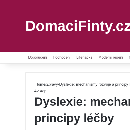
DomaciFinty.c
Doporuceni
Hodnoceni
Lifehacks
Moderni reseni
Home
/
Zpravy
/
Dyslexie: mechanismy rozvoje a principy 
Zpravy
Dyslexie: mecha
principy léčby