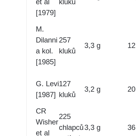
et al
kluků
[1979]
M.
Dilanni
257
3,3 g
12
a kol.
kluků
[1985]
G. Levi
127
3,2 g
20
[1987]
kluků
CR
225
Wisher
chlapců
3,3 g
36
et al