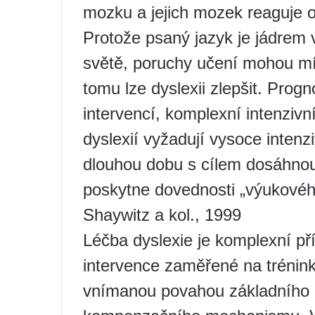
mozku a jejich mozek reaguje od
Protože psaný jazyk je jádrem
světě, poruchy učení mohou mít
tomu lze dyslexii zlepšit. Prog
intervencí, komplexní intenzivn
dyslexií vyžadují vysoce intenz
dlouhou dobu s cílem dosáhnout
poskytne dovednosti „výukového
Shaywitz a kol., 1999
Léčba dyslexie je komplexní př
intervence zaměřené na trénink
vnímanou povahou základního p