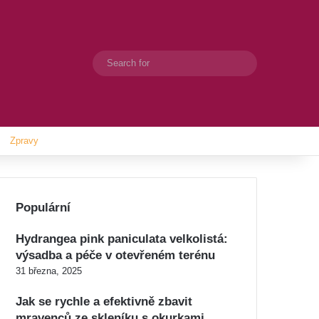
Search
Switch skin
for
Zpravy
Populární
Hydrangea pink paniculata velkolistá:
výsadba a péče v otevřeném terénu
31 března, 2025
Jak se rychle a efektivně zbavit
mravenců ze skleníku s okurkami