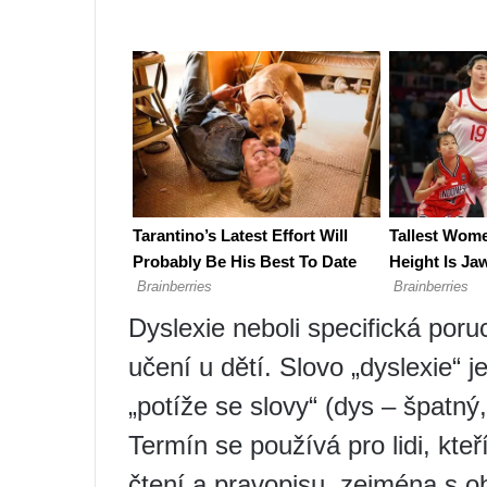
Dyslexie neboli specifická poru
učení u dětí. Slovo „dyslexie“
„potíže se slovy“ (dys – špatný,
Termín se používá pro lidi, kte
čtení a pravopisu, zejména s 