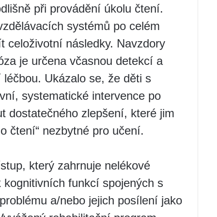
lišně při provádění úkolu čtení.
 vzdělávacích systémů po celém
 celoživotní následky. Navzdory
nóza je určena včasnou detekcí a
í léčbou. Ukázalo se, že děti s
ivní, systematické intervence po
 dostatečného zlepšení, které jim
 čtení“ nezbytné pro učení.
ístup, který zahrnuje nelékové
 kognitivních funkcí spojených s
roblému a/nebo jejich posílení jako