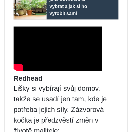
vybrat a jak si ho
vyrobit sami
Redhead
Lišky si vybírají svůj domov,
takže se usadí jen tam, kde je
potřeba jejich síly. Zázvorová
kočka je předzvěstí změn v
životě majitele: