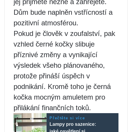
jej přijmete něžně a zahřejete.
Dům bude naplněn vstřícností a
pozitivní atmosférou.
Pokud je člověk v zoufalství, pak
vzhled černé kočky slibuje
příznivé změny a vynikající
výsledek všeho plánovaného, ​​
protože přináší úspěch v
podnikání. Kromě toho je černá
kočka mocným amuletem pro
přilákání finančních toků.
Přečtěte si více
Lampy pro sazenice:
jaké osvětlení si