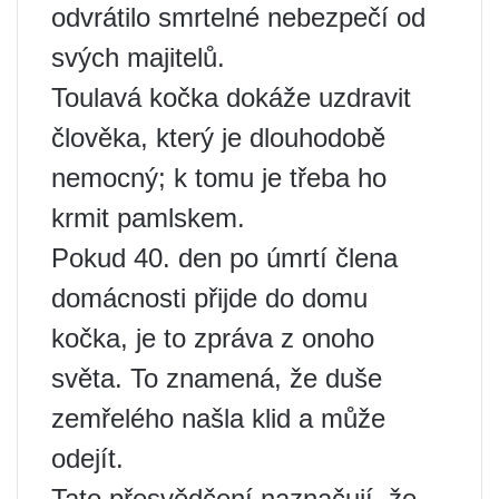
odvrátilo smrtelné nebezpečí od
svých majitelů.
Toulavá kočka dokáže uzdravit
člověka, který je dlouhodobě
nemocný; k tomu je třeba ho
krmit pamlskem.
Pokud 40. den po úmrtí člena
domácnosti přijde do domu
kočka, je to zpráva z onoho
světa. To znamená, že duše
zemřelého našla klid a může
odejít.
Tato přesvědčení naznačují, že