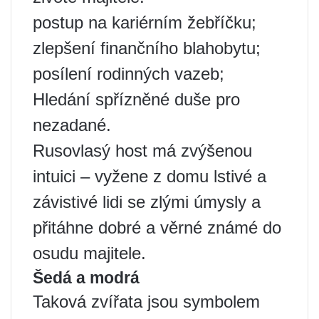
postup na kariérním žebříčku;
zlepšení finančního blahobytu;
posílení rodinných vazeb;
Hledání spřízněné duše pro
nezadané.
Rusovlasý host má zvýšenou
intuici – vyžene z domu lstivé a
závistivé lidi se zlými úmysly a
přitáhne dobré a věrné známé do
osudu majitele.
Šedá a modrá
Taková zvířata jsou symbolem