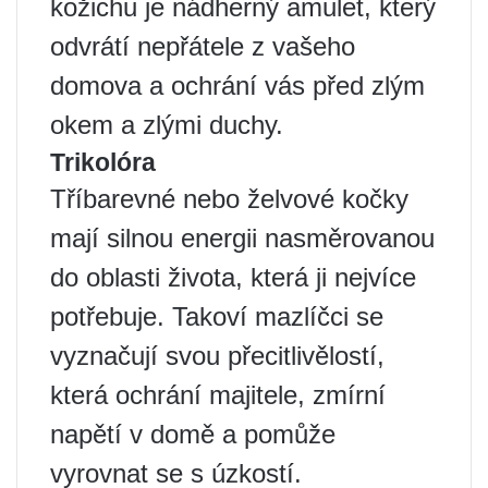
kožichu je nádherný amulet, který
odvrátí nepřátele z vašeho
domova a ochrání vás před zlým
okem a zlými duchy.
Trikolóra
Tříbarevné nebo želvové kočky
mají silnou energii nasměrovanou
do oblasti života, která ji nejvíce
potřebuje. Takoví mazlíčci se
vyznačují svou přecitlivělostí,
která ochrání majitele, zmírní
napětí v domě a pomůže
vyrovnat se s úzkostí.