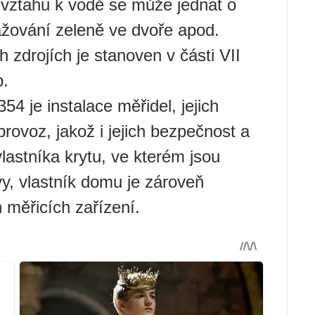
vztahu k vodě se může jednat o
lažování zeleně ve dvoře apod.
h zdrojích je stanoven v části VII
b.
54 je instalace měřidel, jejich
rovoz, jakož i jejich bezpečnost a
astníka krytu, ve kterém jsou
vy, vlastník domu je zároveň
 měřicích zařízení.