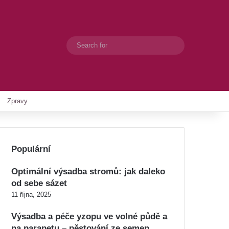
Search
Switch skin
for
Zpravy
Populární
Optimální výsadba stromů: jak daleko
od sebe sázet
11 října, 2025
Výsadba a péče yzopu ve volné půdě a
na parapetu – pěstování ze semen,