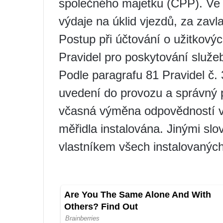
společného majetku (CPP). Ve 
výdaje na úklid vjezdů, za zav
Postup při účtování o užitkovýc
Pravidel pro poskytování služe
Podle paragrafu 81 Pravidel č. 3
uvedení do provozu a správný p
včasná výměna odpovědností vl
měřidla instalována. Jinými slo
vlastníkem všech instalovaných