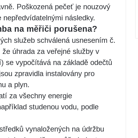
ávně. Poškozená pečeť je nouzový
le nepředvídatelnými následky.
mba na měřiči porušena?
jných služeb schválená usnesením č.
 že úhrada za veřejné služby v
 se vypočítává na základě odečtů
jsou zpravidla instalovány pro
nu a plyn.
latí za všechny energie
apříklad studenou vodu, podle
rostředků vynaložených na údržbu