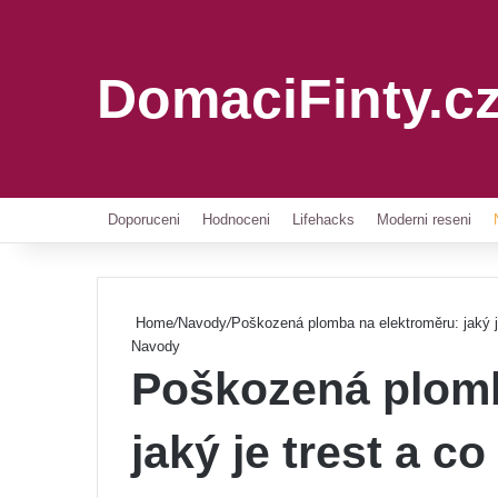
DomaciFinty.c
Doporuceni
Hodnoceni
Lifehacks
Moderni reseni
Home
/
Navody
/
Poškozená plomba na elektroměru: jaký je
Navody
Poškozená plomb
jaký je trest a co