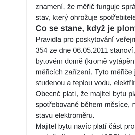
znamení, že měřič funguje spr
stav, který ohrožuje spotřebite
Co se stane, když je plo
Pravidla pro poskytování veře
354 ze dne 06.05.2011 stanoví,
bytovém domě (kromě vytápění)
měřicích zařízení. Tyto měřiče 
studenou a teplou vodu, elektři
Obecně platí, že majitel bytu p
spotřebované během měsíce, n
stavu elektroměru.
Majitel bytu navíc platí část p