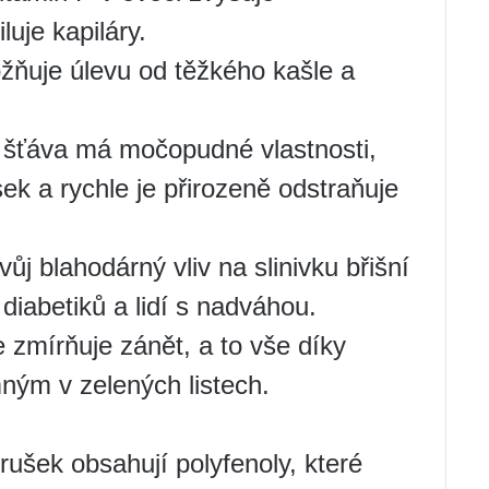
uje kapiláry.
žňuje úlevu od těžkého kašle a
 šťáva má močopudné vlastnosti,
ek a rychle je přirozeně odstraňuje
ůj blahodárný vliv na slinivku břišní
diabetiků a lidí s nadváhou.
e zmírňuje zánět, a to vše díky
ným v zelených listech.
rušek obsahují polyfenoly, které