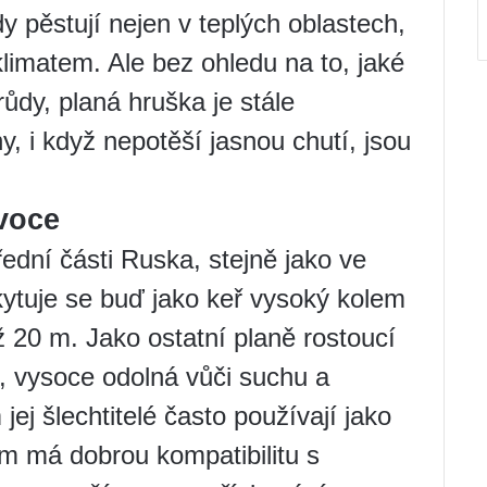
dy pěstují nejen v teplých oblastech,
limatem. Ale bez ohledu na to, jaké
dy, planá hruška je stále
ny, i když nepotěší jasnou chutí, jsou
voce
řední části Ruska, stejně jako ve
kytuje se buď jako keř vysoký kolem
 20 m. Jako ostatní planě rostoucí
ná, vysoce odolná vůči suchu a
ej šlechtitelé často používají jako
m má dobrou kompatibilitu s