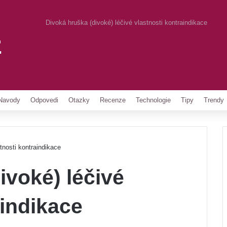
Divoká hruška (divoké) léčivé vlastnosti kontraindikace
z
Pinterest
Navody
Odpovedi
Otazky
Recenze
Technologie
Tipy
Trendy
tnosti kontraindikace
ivoké) léčivé
aindikace