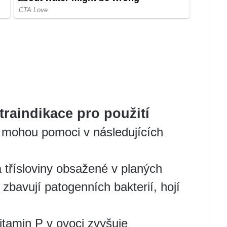
traindikace pro použití
y mohou pomoci v následujících
a třísloviny obsažené v planých
 zbavují patogenních bakterií, hojí
tamin P v ovoci zvyšuje