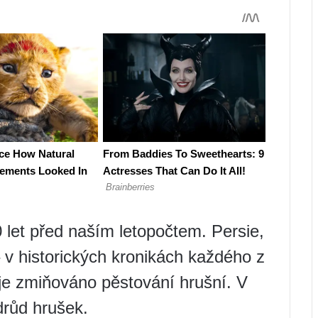
 let před naším letopočtem. Persie,
 v historických kronikách každého z
 je zmiňováno pěstování hrušní. V
drůd hrušek.