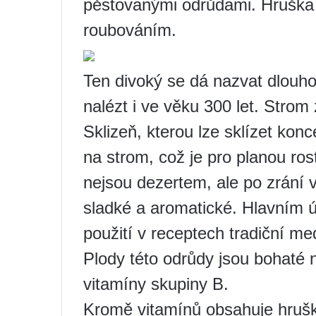
pěstovanými odrůdami. Hruška
roubováním.
Ten divoký se dá nazvat dlouho
nalézt i ve věku 300 let. Strom 
Sklizeň, kterou lze sklízet ko
na strom, což je pro planou ro
nejsou dezertem, ale po zrání 
sladké a aromatické. Hlavním ú
použití v receptech tradiční me
Plody této odrůdy jsou bohaté n
vitamíny skupiny B.
Kromě vitamínů obsahuje hruška