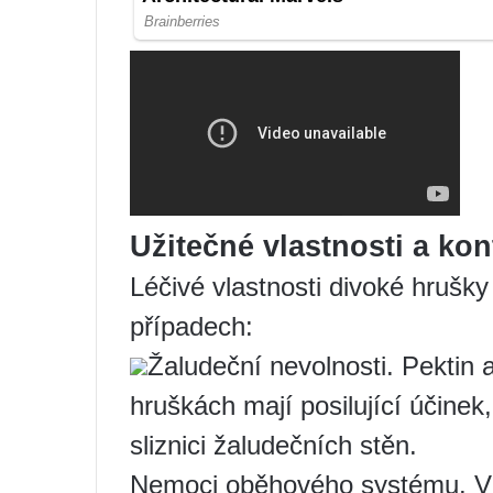
Užitečné vlastnosti a kon
Léčivé vlastnosti divoké hrušk
případech:
Žaludeční nevolnosti. Pektin 
hruškách mají posilující účinek,
sliznici žaludečních stěn.
Nemoci oběhového systému. Vi