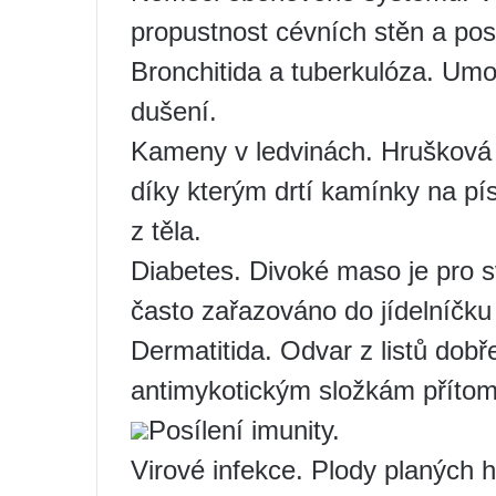
propustnost cévních stěn a posil
Bronchitida a tuberkulóza. Umo
dušení.
Kameny v ledvinách. Hrušková
díky kterým drtí kamínky na pís
z těla.
Diabetes. Divoké maso je pro sv
často zařazováno do jídelníčku 
Dermatitida. Odvar z listů dobř
antimykotickým složkám přítom
Posílení imunity.
Virové infekce. Plody planých h