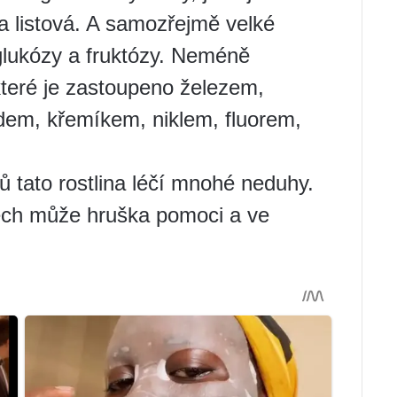
 a listová. A samozřejmě velké
 glukózy a fruktózy. Neméně
které je zastoupeno železem,
em, křemíkem, niklem, fluorem,
ů tato rostlina léčí mnohé neduhy.
ech může hruška pomoci a ve