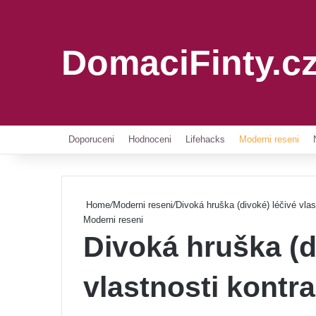
DomaciFinty.c
Doporuceni
Hodnoceni
Lifehacks
Moderni reseni
Home
/
Moderni reseni
/
Divoká hruška (divoké) léčivé vlas
Moderni reseni
Divoká hruška (d
vlastnosti kontr