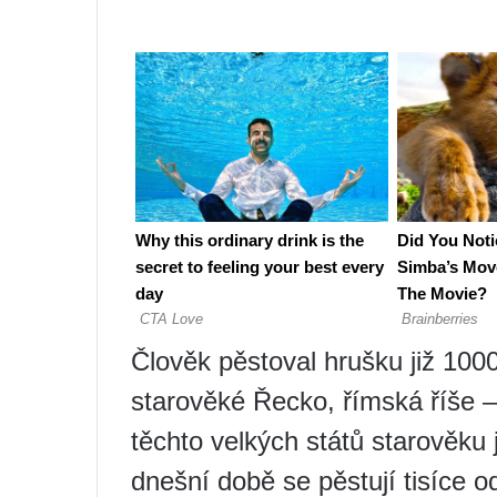
Člověk pěstoval hrušku již 1000
starověké Řecko, římská říše –
těchto velkých států starověku
dnešní době se pěstují tisíce o