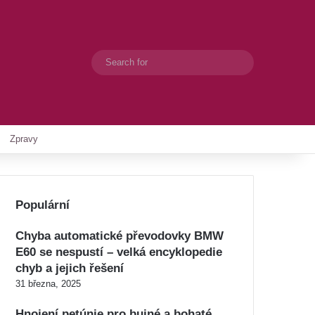
Search
Switch skin
for
Zpravy
Populární
Chyba automatické převodovky BMW
E60 se nespustí – velká encyklopedie
chyb a jejich řešení
31 března, 2025
Hnojení petúnie pro bujné a bohaté