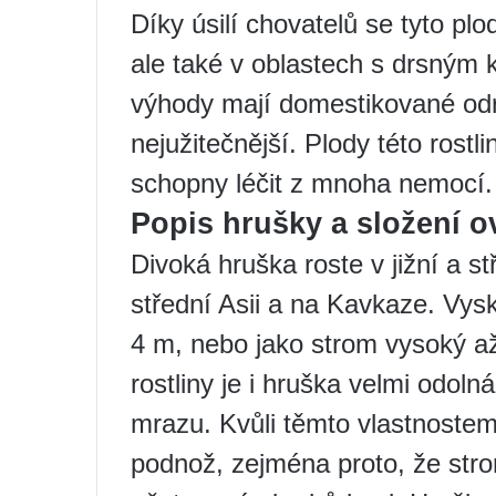
Díky úsilí chovatelů se tyto plo
ale také v oblastech s drsným k
výhody mají domestikované odrů
nejužitečnější. Plody této rostli
schopny léčit z mnoha nemocí.
Popis hrušky a složení o
Divoká hruška roste v jižní a st
střední Asii a na Kavkaze. Vys
4 m, nebo jako strom vysoký až
rostliny je i hruška velmi odol
mrazu. Kvůli těmto vlastnostem j
podnož, zejména proto, že stro