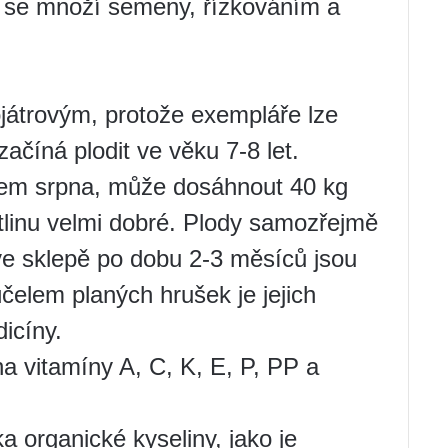
 se množí semeny, řízkováním a
játrovým, protože exempláře lze
začíná plodit ve věku 7-8 let.
ncem srpna, může dosáhnout 40 kg
stlinu velmi dobré. Plody samozřejmě
ve sklepě po dobu 2-3 měsíců jsou
čelem planých hrušek je jejich
dicíny.
a vitamíny A, C, K, E, P, PP a
 organické kyseliny, jako je