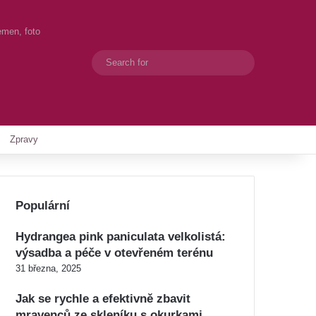
emen, foto
Search
Switch skin
for
Zpravy
Populární
Hydrangea pink paniculata velkolistá:
výsadba a péče v otevřeném terénu
31 března, 2025
Jak se rychle a efektivně zbavit
mravenců ze skleníku s okurkami