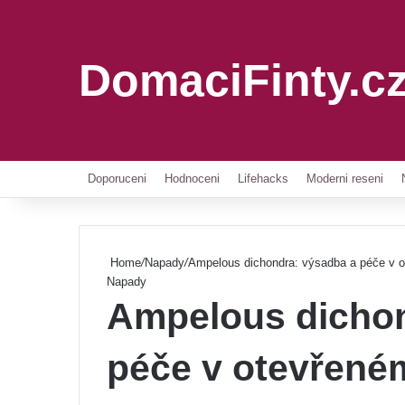
DomaciFinty.c
Doporuceni
Hodnoceni
Lifehacks
Moderni reseni
Home
/
Napady
/
Ampelous dichondra: výsadba a péče v ot
Napady
Ampelous dichon
péče v otevřeném