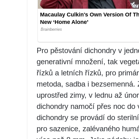
Pro pěstování dichondry v jedn
generativní množení, tak vege
řízků a letních řízků, pro pri
metoda, sadba i bezsemenná. Z
uprostřed zimy, v lednu až ún
dichondry namočí přes noc do 
dichondry se provádí do steril
pro sazenice, zalévaného hum