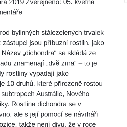
ora 2019 Zveřejněno: 05. května
mentáře
rod bylinných stálezelených trvalek
 zástupci jsou příbuzní rostlin, jako
c. Název „dichondra“ se skládá ze
ladu znamenají „dvě zrna“ – to je
 rostliny vypadají jako
e 10 druhů, které přirozeně rostou
 subtropech Austrálie, Nového
ky. Rostlina dichondra se v
vno, ale s její pomocí se návrháři
zice, takže není divu, že v roce