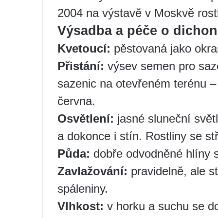
2004 na výstavě v Moskvě rostli
Výsadba a péče o dicho
Kvetoucí:
pěstovaná jako okrasn
Přistání:
výsev semen pro saze
sazenic na otevřeném terénu –
června.
Osvětlení:
jasné sluneční světl
a dokonce i stín. Rostliny se stří
Půda:
dobře odvodněné hlíny s
Zavlažování:
pravidelně, ale s
spáleniny.
Vlhkost:
v horku a suchu se dop