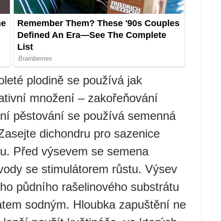
oleté plodině se používá jak
tativní množení – zakořeňování
mární pěstování se používá semenná
asejte dichondru pro sazenice
oru. Před výsevem se semena
vody se stimulátorem růstu. Výsev
ního půdního rašelinového substrátu
átem sodným. Hloubka zapuštění ne