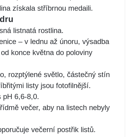
na získala stříbrnou medaili.
ndru
á listnatá rostlina.
nice – v lednu až únoru, výsadba
 od konce května do poloviny
o, rozptýlené světlo, částečný stín
břitými listy jsou fotofilnější.
 pH 6,6-8,0.
třídmě večer, aby na listech nebyly
oručuje večerní postřik listů.