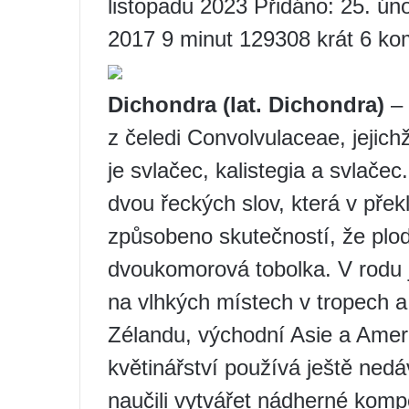
listopadu 2023 Přidáno: 25. ún
2017 9 minut 129308 krát 6 ko
Dichondra (lat. Dichondra)
– 
z čeledi Convolvulaceae, jejichž
je svlačec, kalistegia a svlače
dvou řeckých slov, která v přek
způsobeno skutečností, že plody
dvoukomorová tobolka. V rodu j
na vlhkých místech v tropech a
Zélandu, východní Asie a Ameri
květinářství používá ještě nedá
naučili vytvářet nádherné kompo