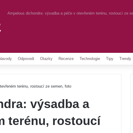
Ampelous dichondra: výsadba a péče v otevřeném terénu, rostoucí ze s
z
Pinterest
Navody
Odpovedi
Otazky
Recenze
Technologie
Tipy
Trendy
evřeném terénu, rostoucí ze semen, foto
dra: výsadba a
 terénu, rostoucí