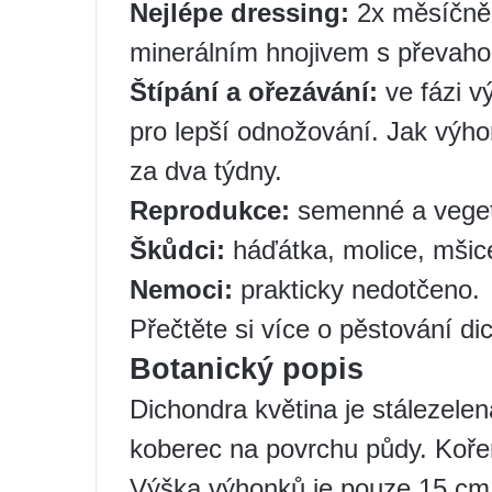
Nejlépe dressing:
2x měsíčně
minerálním hnojivem s převahou
Štípání a ořezávání:
ve fázi vý
pro lepší odnožování. Jak výho
za dva týdny.
Reprodukce:
semenné a vegetat
Škůdci:
háďátka, molice, mšice
Nemoci:
prakticky nedotčeno.
Přečtěte si více o pěstování di
Botanický popis
Dichondra květina je stálezelená
koberec na povrchu půdy. Koře
Výška výhonků je pouze 15 cm,