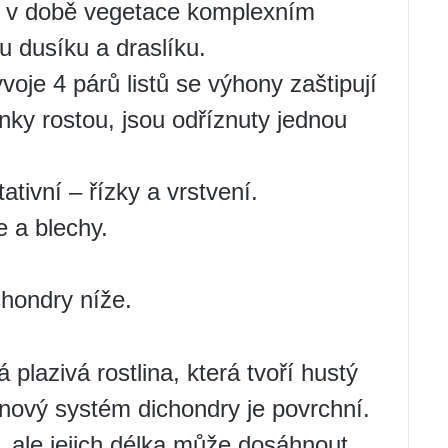
 v době vegetace komplexním
 dusíku a draslíku.
voje 4 párů listů se výhony zaštipují
nky rostou, jsou odříznuty jednou
ivní – řízky a vrstvení.
 a blechy.
chondry níže.
 plazivá rostlina, která tvoří hustý
nový systém dichondry je povrchní.
 ale jejich délka může dosáhnout