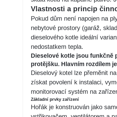
Vlastnosti a princip činn
Pokud dům není napojen na ply
nebytové prostory (garáž, sklad,
dieselového kotle ideální varian
nedostatkem tepla.
Dieselové kotle jsou funkčn
protějšku. Hlavním rozdílem je
Dieselový kotel lze přeměnit n
získat povolení k instalaci, vymě
monitorovací systém na zařízen
Základní prvky zařízení
Hořák je konstruován jako sam
vstřikovačem, ventilátorem a 