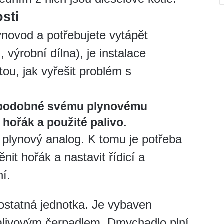
osti
novod a potřebujete vytápět
 výrobní dílna), je instalace
tou, jak vyřešit problém s
ě podobné svému plynovému
 hořák a použité palivo.
a plynový analog. K tomu je potřeba
nit hořák a nastavit řídicí a
í.
ostatná jednotka. Je vybaven
palivovým čerpadlem. Dmychadlo plní