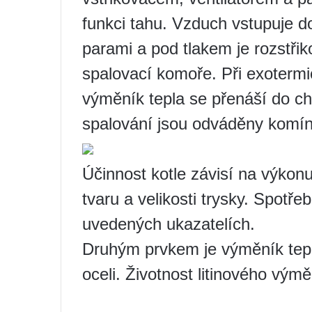
funkci tahu. Vzduch vstupuje d
parami a pod tlakem je rozstři
spalovací komoře. Při exotermic
výměník tepla se přenáší do ch
spalování jsou odváděny komí
Účinnost kotle závisí na výkon
tvaru a velikosti trysky. Spotř
uvedených ukazatelích.
Druhým prvkem je výměník tepla
oceli. Životnost litinového vým