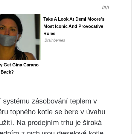
í systému zásobování teplem v
ru topného kotle se bere v úvahu
užití. Na prodejním trhu je široká
Jedním z nich jsou dieselové kotle.