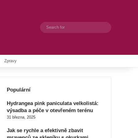
Search
Switch skin
for
Zpravy
Populární
Hydrangea pink paniculata velkolistá:
výsadba a péče v otevřeném terénu
31 března, 2025
Jak se rychle a efektivně zbavit
mravenců ze skleníku s okurkami