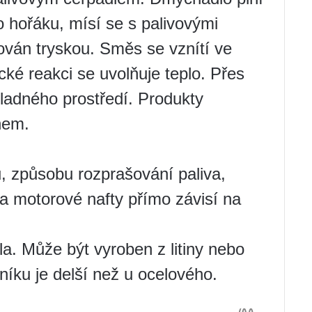
o hořáku, mísí se s palivovými
kován tryskou. Směs se vznítí ve
ké reakci se uvolňuje teplo. Přes
ladného prostředí. Produkty
nem.
u, způsobu rozprašování paliva,
eba motorové nafty přímo závisí na
. Může být vyroben z litiny nebo
ěníku je delší než u ocelového.