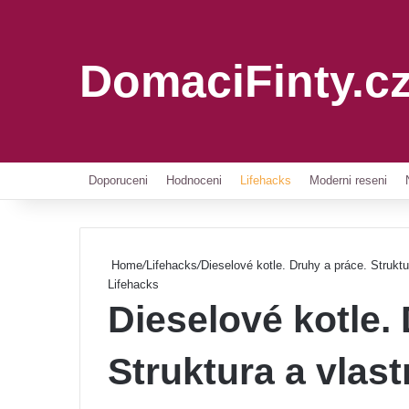
DomaciFinty.c
Doporuceni
Hodnoceni
Lifehacks
Moderni reseni
Home
/
Lifehacks
/
Dieselové kotle. Druhy a práce. Struktu
Lifehacks
Dieselové kotle.
Struktura a vlast