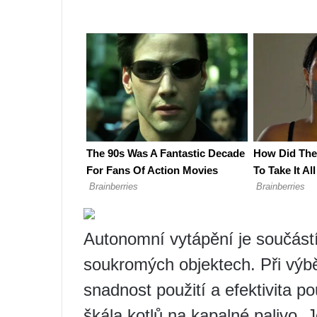
Autonomní vytápění je součást
soukromých objektech. Při výbě
snadnost použití a efektivita po
škála kotlů na kapalné palivo. 