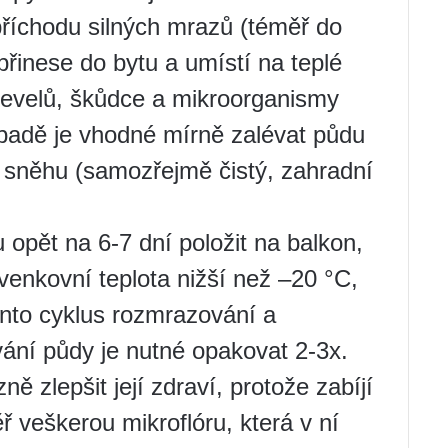
říchodu silných mrazů (téměř do
přinese do bytu a umístí na teplé
levelů, škůdce a mikroorganismy
ípadě je vhodné mírně zalévat půdu
ho sněhu (samozřejmě čistý, zahradní
 opět na 6-7 dní položit na balkon,
venkovní teplota nižší než –20 °C,
ento cyklus rozmrazování a
ní půdy je nutné opakovat 2-3x.
 zlepšit její zdraví, protože zabíjí
 veškerou mikroflóru, která v ní