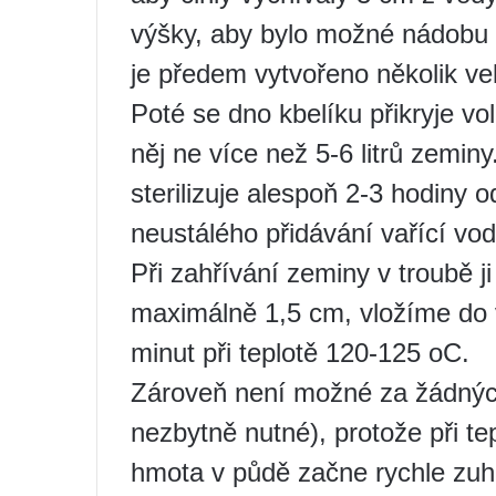
výšky, aby bylo možné nádobu 
je předem vytvořeno několik ve
Poté se dno kbelíku přikryje vo
něj ne více než 5-6 litrů zemin
sterilizuje alespoň 2-3 hodiny 
neustálého přidávání vařící vo
Při zahřívání zeminy v troubě 
maximálně 1,5 cm, vložíme do 
minut při teplotě 120-125 oC.
Zároveň není možné za žádných 
nezbytně nutné), protože při t
hmota v půdě začne rychle zuhe