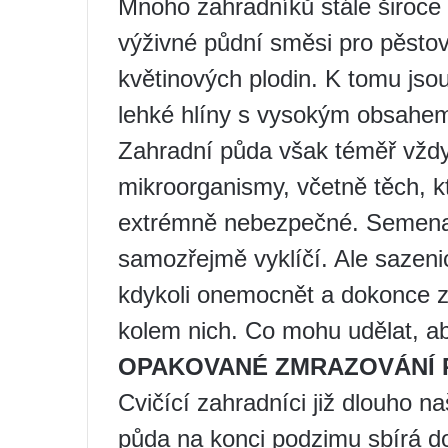
Mnoho zahradníků stále široce 
výživné půdní směsi pro pěstov
květinových plodin. K tomu js
lehké hlíny s vysokým obsahe
Zahradní půda však téměř vždy
mikroorganismy, včetně těch, kt
extrémně nebezpečné. Semena
samozřejmě vyklíčí. Ale sazeni
kdykoli onemocnět a dokonce zem
kolem nich. Co mohu udělat, a
OPAKOVANÉ ZMRAZOVÁNÍ 
Cvičící zahradníci již dlouho na
půda na konci podzimu sbírá do