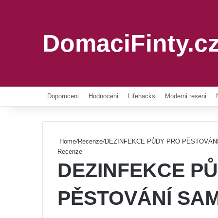
DomaciFinty.c
Doporuceni
Hodnoceni
Lifehacks
Moderni reseni
Home
/
Recenze
/
DEZINFEKCE PŮDY PRO PĚSTOVÁNÍ SAM
Recenze
DEZINFEKCE P
PĚSTOVÁNÍ SAME