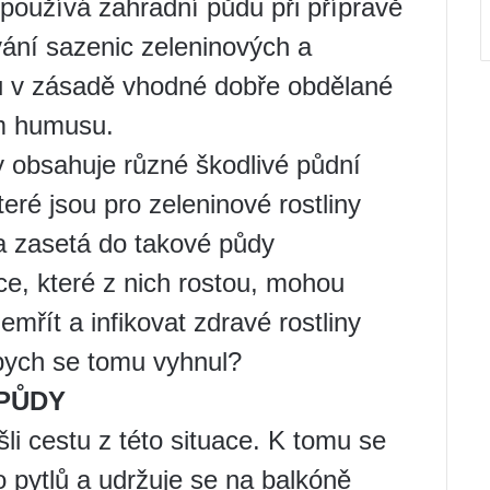
používá zahradní půdu při přípravě
ání sazenic zeleninových a
ou v zásadě vhodné dobře obdělané
m humusu.
 obsahuje různé škodlivé půdní
eré jsou pro zeleninové rostliny
 zasetá do takové půdy
ce, které z nich rostou, mohou
řít a infikovat zdravé rostliny
bych se tomu vyhnul?
PŮDY
šli cestu z této situace. K tomu se
 pytlů a udržuje se na balkóně