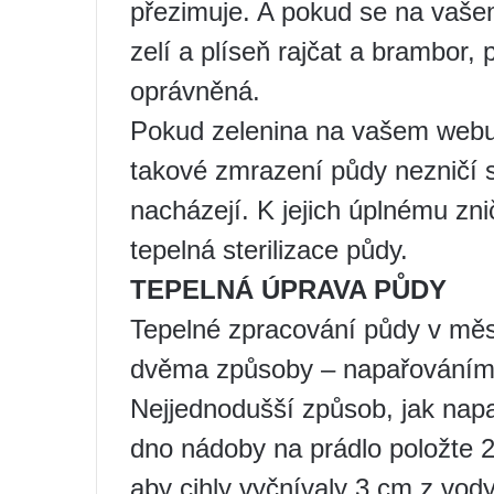
přezimuje. A pokud se na vaše
zelí a plíseň rajčat a brambor, 
oprávněná.
Pokud zelenina na vašem webu ča
takové zmrazení půdy nezničí s
nacházejí. K jejich úplnému zn
tepelná sterilizace půdy.
TEPELNÁ ÚPRAVA PŮDY
Tepelné zpracování půdy v měs
dvěma způsoby – napařováním 
Nejjednodušší způsob, jak napa
dno nádoby na prádlo položte 2 c
aby cihly vyčnívaly 3 cm z vody