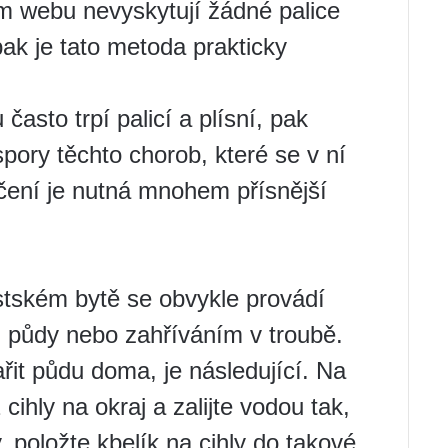
m webu nevyskytují žádné palice
pak je tato metoda prakticky
sto trpí palicí a plísní, pak
pory těchto chorob, které se v ní
ičení je nutná mnohem přísnější
tském bytě se obvykle provádí
půdy nebo zahříváním v troubě.
řit půdu doma, je následující. Na
ihly na okraj a zalijte vodou tak,
, položte kbelík na cihly do takové