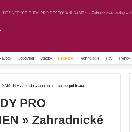
DEZINFEKCE PŮDY PRO PĚSTOVÁNÍ SAMEN » Zahradnické noviny – onl
z
Pinterest
Navody
Odpovedi
Otazky
Recenze
Technologie
Tipy
Trendy
EN » Zahradnické noviny – online publikace
ŮDY PRO
N » Zahradnické