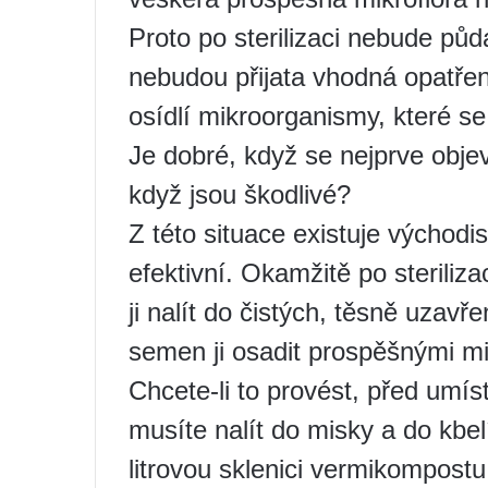
Proto po sterilizaci nebude půd
nebudou přijata vhodná opatřen
osídlí mikroorganismy, které s
Je dobré, když se nejprve obje
když jsou škodlivé?
Z této situace existuje východ
efektivní. Okamžitě po steriliz
ji nalít do čistých, těsně uza
semen ji osadit prospěšnými m
Chcete-li to provést, před umís
musíte nalít do misky a do kbe
litrovou sklenici vermikompos