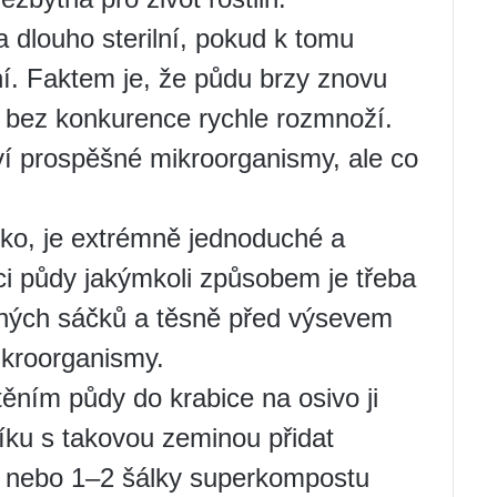
a dlouho sterilní, pokud k tomu
í. Faktem je, že půdu brzy znovu
e bez konkurence rychle rozmnoží.
ví prospěšné mikroorganismy, ale co
isko, je extrémně jednoduché a
aci půdy jakýmkoli způsobem je třeba
vřených sáčků a těsně před výsevem
ikroorganismy.
těním půdy do krabice na osivo ji
líku s takovou zeminou přidat
tu nebo 1–2 šálky superkompostu