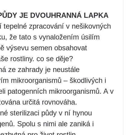
PŮDY JE DVOUHRANNÁ LAPKA
jí tepelné zpracování v nešikovných
u, že tato s vynaložením úsilím
bě výsevu semen obsahovat
e rostliny. co se děje?
ná ze zahrady je neustále
m mikroorganismů – škodlivých i
eli patogenních mikroorganismů. A v
žována určitá rovnováha.
né sterilizaci půdy v ní hynou
enů. Spolu s nimi ale zaniká i
zbytná pro život rostlin.