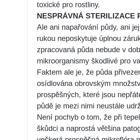
toxické pro rostliny.
NESPRÁVNÁ STERILIZACE 
Ale ani napařování půdy, ani je
rukou neposkytuje úplnou záruk
zpracovaná půda nebude v do
mikroorganismy škodlivé pro vaš
Faktem ale je, že půda přiveze
osídlována obrovským množství
prospěšných, které jsou nepřát
půdě je mezi nimi neustále udr
Není pochyb o tom, že při tepel
škůdci a naprostá většina patog
veškerá prospěšná mikroflóra ne