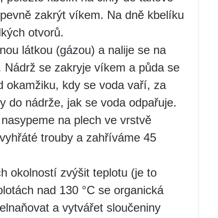
pevně zakrýt víkem. Na dně kbelíku
lkých otvorů.
lnou látkou (gázou) a nalije se na
y. Nádrž se zakryje víkem a půda se
od okamžiku, kdy se voda vaří, za
dy do nádrže, jak se voda odpařuje.
ji nasypeme na plech ve vrstvě
vyhřáté trouby a zahříváme 45
okolností zvýšit teplotu (je to
eplotách nad 130 °C se organická
lnaňovat a vytvářet sloučeniny