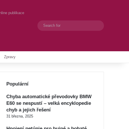
ine publikace
Search
Switch skin
for
Zpravy
Populární
Chyba automatické převodovky BMW
E60 se nespustí – velká encyklopedie
chyb a jejich řešení
31 března, 2025
Hnojení petúnie pro bujné a bohaté