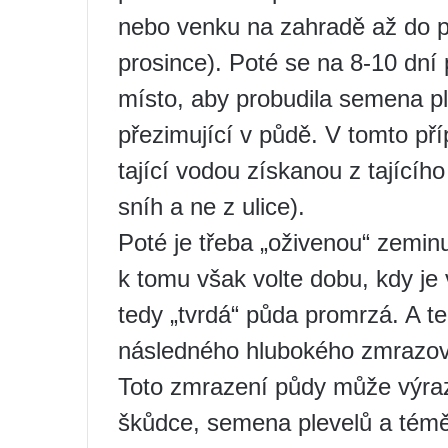
nebo venku na zahradě až do p
prosince). Poté se na 8-10 dní 
místo, aby probudila semena p
přezimující v půdě. V tomto př
tající vodou získanou z tající
sníh a ne z ulice).
Poté je třeba „oživenou“ zeminu
k tomu však volte dobu, kdy je 
tedy „tvrdá“ půda promrzá. A t
následného hlubokého zmrazová
Toto zmrazení půdy může výrazně
škůdce, semena plevelů a téměř