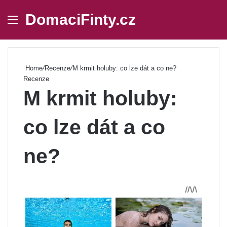
DomaciFinty.cz
Menu
Se
Home
/
Recenze
/
M krmit holuby: co lze dát a co ne?
Recenze
M krmit holuby:
co lze dát a co
ne?