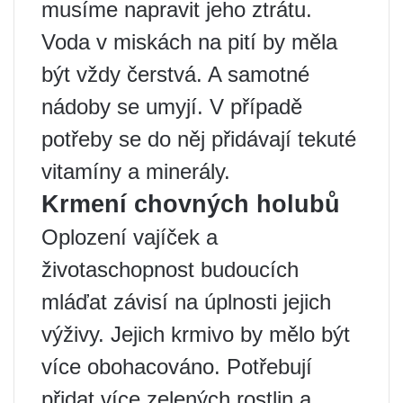
musíme napravit jeho ztrátu.
Voda v miskách na pití by měla
být vždy čerstvá. A samotné
nádoby se umyjí. V případě
potřeby se do něj přidávají tekuté
vitamíny a minerály.
Krmení chovných holubů
Oplození vajíček a
životaschopnost budoucích
mláďat závisí na úplnosti jejich
výživy. Jejich krmivo by mělo být
více obohacováno. Potřebují
přidat více zelených rostlin a