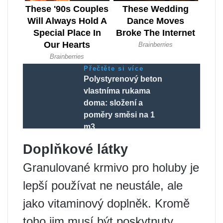
Přečtěte si více
Polystyrenový beton
vlastníma rukama
doma: složení a
poměry směsi na 1
m3
Doplňkové látky
Granulované krmivo pro holuby je
lepší používat ne neustále, ale
jako vitaminový doplněk. Kromě
toho jim musí být poskytnuty