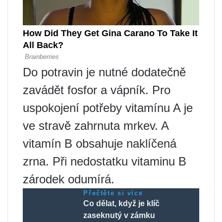
Do potravin je nutné dodatečně
zavádět fosfor a vápník. Pro
uspokojení potřeby vitamínu A je
ve stravě zahrnuta mrkev. A
vitamín B obsahuje naklíčená
zrna. Při nedostatku vitaminu B
zárodek odumírá.
Přečtěte si více
Co dělat, když je klíč
zaseknutý v zámku