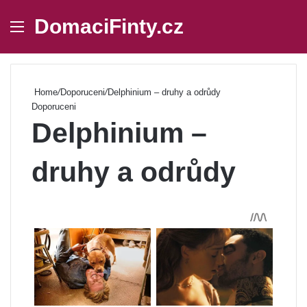
DomaciFinty.cz
Menu
Se
Home
/
Doporuceni
/
Delphinium – druhy a odrůdy
Doporuceni
Delphinium –
druhy a odrůdy