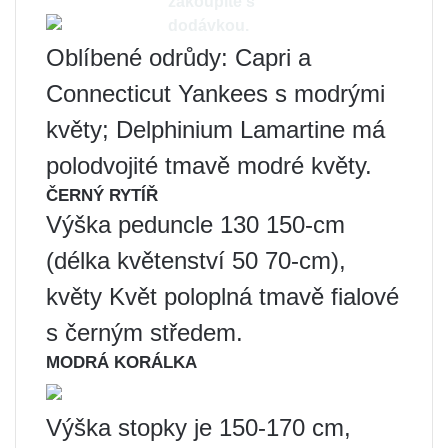
zakoupíte s
dodávkou.
Oblíbené odrůdy: Capri a
Connecticut Yankees s modrými
květy; Delphinium Lamartine má
polodvojité tmavě modré květy.
ČERNÝ RYTÍŘ
Výška peduncle 130 150-cm
(délka květenství 50 70-cm),
květy Květ poloplná tmavě fialové
s černým středem.
MODRÁ KORÁLKA
Výška stopky je 150-170 cm,