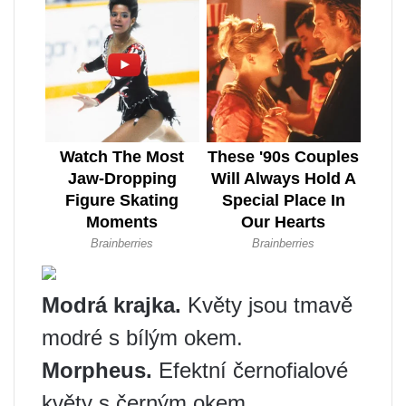
Modrá krajka.
Květy jsou tmavě
modré s bílým okem.
Morpheus.
Efektní černofialové
květy s černým okem.