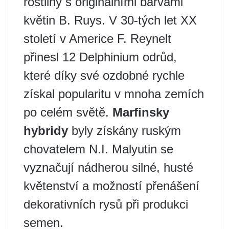
rostliny s originálními barvami
květin B. Ruys. V 30-tých let XX
století v Americe F. Reynelt
přinesl 12 Delphinium odrůd,
které díky své ozdobné rychle
získal popularitu v mnoha zemích
po celém světě.
Marfinsky
hybridy
byly získány ruským
chovatelem N.I. Malyutin se
vyznačují nádherou silné, husté
květenství a možností přenášení
dekorativních rysů při produkci
semen.