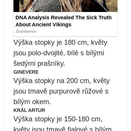
Výška stopky je 180 cm, květy
jsou polo-dvojité, bílé s bílými
šedými prašníky.
GINEVERE
Výška stopky na 200 cm, květy
jsou tmavě purpurově růžové s
bílým okem.
KRÁL ARTUR
Výška stopky je 150-180 cm,
květy jsou tmavě fialové s bílým