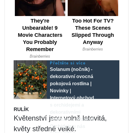
Přečtěte si více
Solanum (nočník) -
dekorativní ovocná
pokojová rostlina |
Novinky |
Internetový obchod
s orchidejemi a
RULÍK
dekorativními
Květenství jsou volně latovitá,
květinami v Moskvě.
Orchideje u nás
květy středně velké.