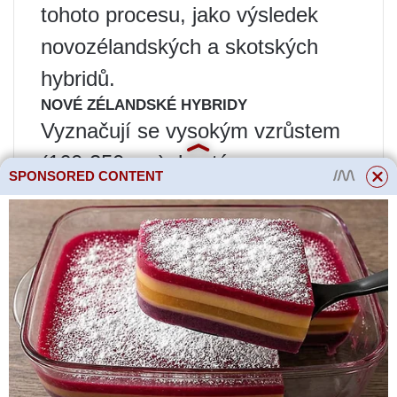
tohoto procesu, jako výsledek
novozélandských a skotských
hybridů.
NOVÉ ZÉLANDSKÉ HYBRIDY
Vyznačují se vysokým vzrůstem
(160-250 cm), hustým
SPONSORED CONTENT
květenstvím se super-dvojitými
květy o průměru asi 7 cm, k tomu
přidejte velký výběr barev květů,
dlouhé kvetení, zvýšenou zimní
odolnost a odolnost vůči
chorobám, jako jsou jako padlí a
černá skvrnitost. Nyní chápete,