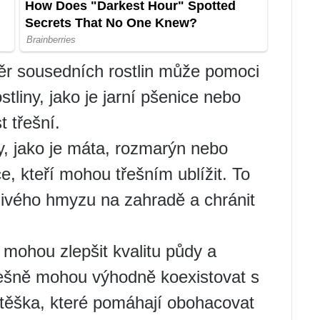
ěr sousedních rostlin může pomoci
stliny, jako je jarní pšenice nebo
t třešní.
y, jako je máta, rozmarýn nebo
, kteří mohou třešním ublížit. To
livého hmyzu na zahradě a chránit
 mohou zlepšit kvalitu půdy a
 třešně mohou výhodně koexistovat s
vojtěška, které pomáhají obohacovat