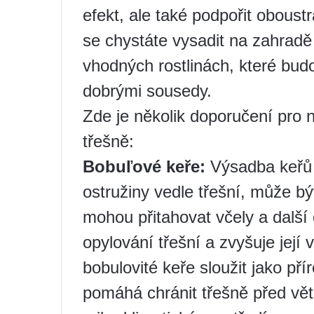
efekt, ale také podpořit obous
se chystáte vysadit na zahradě
vhodných rostlinách, které bu
dobrými sousedy.
Zde je několik doporučení pro n
třešně:
Bobuľové keře:
Výsadba keřů b
ostružiny vedle třešní, může bý
mohou přitahovat včely a další 
opylování třešní a zvyšuje jej
bobulovité keře sloužit jako přír
pomáhá chránit třešně před vět