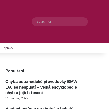
Search
Switch skin
for
Zpravy
Populární
Chyba automatické převodovky BMW
E60 se nespustí – velká encyklopedie
chyb a jejich řešení
31 března, 2025
Hnojení petúnie pro bujné a bohaté