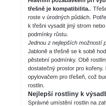
Hlavním požadavkem při výbě
třešně je kompatibilita.
. Třeš
roste v úrodných půdách. Potřeb
k třešni vysadit jiný strom ne
podmínky růstu.
Jednou z nejlepších možností p
Jabloně a třešně se k sobě hod
pěstební podmínky. Obě rostliny
dostatečný prostor pro kořeny.
opylovačem pro třešeň, což bud
rostlin.
Nejlepší rostliny k výsad
Správné umístění rostlin na za