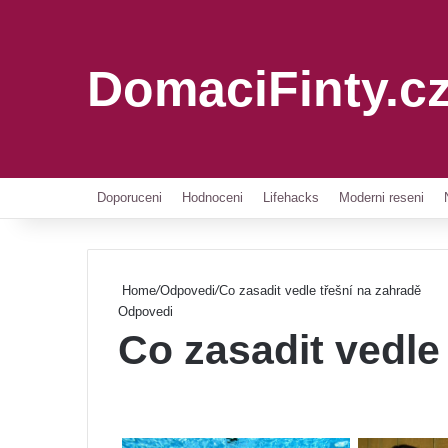
DomaciFinty.c
Doporuceni
Hodnoceni
Lifehacks
Moderni reseni
Home
/
Odpovedi
/
Co zasadit vedle třešní na zahradě
Odpovedi
Co zasadit vedle