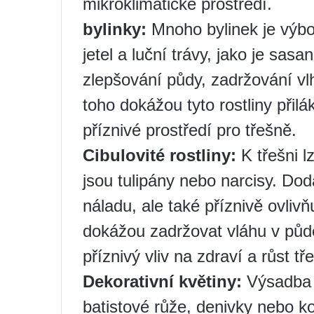
mikroklimatické prostředí.
bylinky:
Mnoho bylinek je výbo
jetel a luční trávy, jako je sas
zlepšování půdy, zadržování vl
toho dokážou tyto rostliny přilá
příznivé prostředí pro třešně.
Cibulovité rostliny:
K třešni lz
jsou tulipány nebo narcisy. Dod
náladu, ale také příznivě ovlivňu
dokážou zadržovat vláhu v půdě
příznivý vliv na zdraví a růst tř
Dekorativní květiny:
Výsadba o
batistové růže, denivky nebo ko