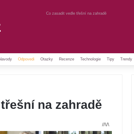
Co zasadit vedle třešní na zahradě
z
Pinterest
Navody
Odpovedi
Otazky
Recenze
Technologie
Tipy
Trendy
 třešní na zahradě