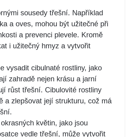
rnými sousedy třešní. Například
anka a oves, mohou být užitečné při
hkosti a prevenci plevele. Kromě
kat i užitečný hmyz a vytvořit
e vysadit cibulnaté rostliny, jako
ají zahradě nejen krásu a jarní
jí růst třešní. Cibulovité rostliny
 a zlepšovat její strukturu, což má
ešní.
krasných květin, jako jsou
satce vedle třešní, může vytvořit