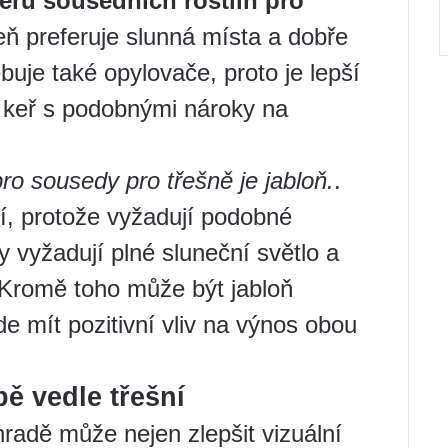
ru sousedních rostlin pro
eň preferuje slunná místa a dobře
uje také opylovače, proto je lepší
bo keř s podobnými nároky na
ro sousedy pro třešně je jabloň.
.
í, protože vyžadují podobné
 vyžadují plné sluneční světlo a
 Kromě toho může být jabloň
e mít pozitivní vliv na výnos obou
bě vedle třešní
hradě může nejen zlepšit vizuální