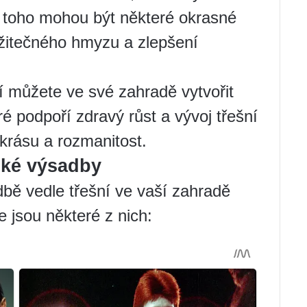
mě toho mohou být některé okrasné
 užitečného hmyzu a zlepšení
 můžete ve své zahradě vytvořit
ré podpoří zdravý růst a vývoj třešní
 krásu a rozmanitost.
ké výsadby
dbě vedle třešní ve vaší zahradě
 jsou některé z nich: