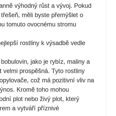
tranně výhodný růst a vývoj. Pokud
 třešeň, měli byste přemýšlet o
dou tomuto ovocnému stromu
ejlepší rostliny k výsadbě vedle
obulovin, jako je rybíz, maliny a
t velmi prospěšná. Tyto rostliny
opylovače, což má pozitivní vliv na
í výnos. Kromě toho mohou
odní plot nebo živý plot, který
rem a vytváří příznivé