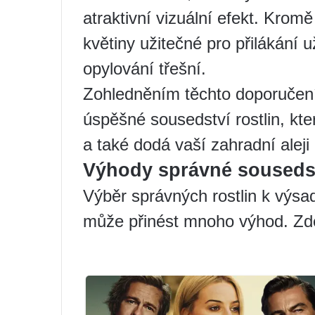
atraktivní vizuální efekt. Kro
květiny užitečné pro přilákání
opylování třešní.
Zohledněním těchto doporučení
úspěšné sousedství rostlin, kte
a také dodá vaší zahradní aleji
Výhody správné souseds
Výběr správných rostlin k výsa
může přinést mnoho výhod. Zde