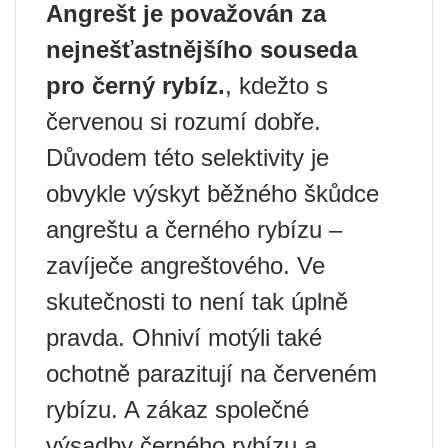
Angrešt je považován za
nejnešťastnějšího souseda
pro černý rybíz.
, kdežto s
červenou si rozumí dobře.
Důvodem této selektivity je
obvykle výskyt běžného škůdce
angreštu a černého rybízu –
zavíječe angreštového. Ve
skutečnosti to není tak úplně
pravda. Ohniví motýli také
ochotně parazitují na červeném
rybízu. A zákaz společné
výsadby černého rybízu a