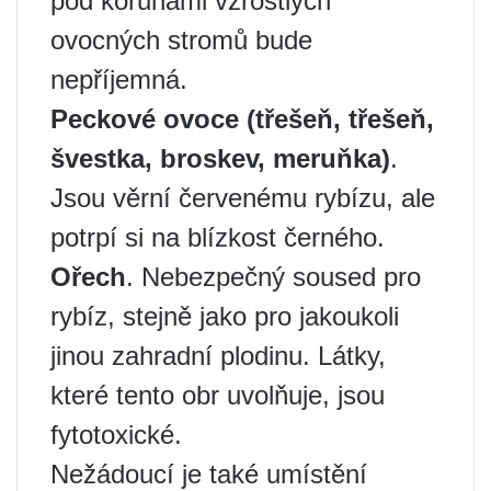
pod korunami vzrostlých
ovocných stromů bude
nepříjemná.
Peckové ovoce (třešeň, třešeň,
švestka, broskev, meruňka)
.
Jsou věrní červenému rybízu, ale
potrpí si na blízkost černého.
Ořech
. Nebezpečný soused pro
rybíz, stejně jako pro jakoukoli
jinou zahradní plodinu. Látky,
které tento obr uvolňuje, jsou
fytotoxické.
Nežádoucí je také umístění