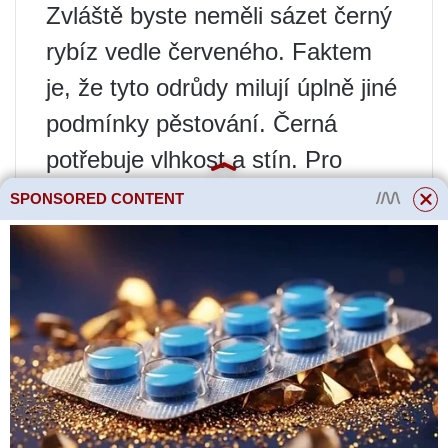
Zvláště byste neměli sázet černý
rybíz vedle červeného. Faktem
je, že tyto odrůdy milují úplně jiné
podmínky pěstování. Černá
potřebuje vlhkost a stín. Pro
červenou, lehkou suchou půdu a
SPONSORED CONTENT
jasné slunce.
Co absolutně nelze vysadit
vedle rybízu?
K žádnému rybízu není potřeba
sázet maliny. Malina má velmi
ráda prostor, její kořeny se
rozrostou do takové míry, že si