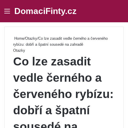
DomaciFinty.cz
Menu
Se
Home
/
Otazky
/
Co lze zasadit vedle černého a červeného
rybízu: dobří a špatní sousedé na zahradě
Otazky
Co lze zasadit
vedle černého a
červeného rybízu:
dobří a špatní
sousedé na