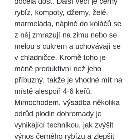
docela dost. Další věcí je černý
rybíz, kompoty, džemy, želé,
marmeláda, náplně do koláčů se
z něj zmrazují na zimu nebo se
melou s cukrem a uchovávají se
v chladničce. Kromě toho je
méně produktivní než jeho
příbuzný, takže je vhodné mít na
místě alespoň 4-6 keřů.
Mimochodem, výsadba několika
odrůd plodin dohromady je
vynikající technikou, jak zvýšit
výnos černého rybízu a zlepšit