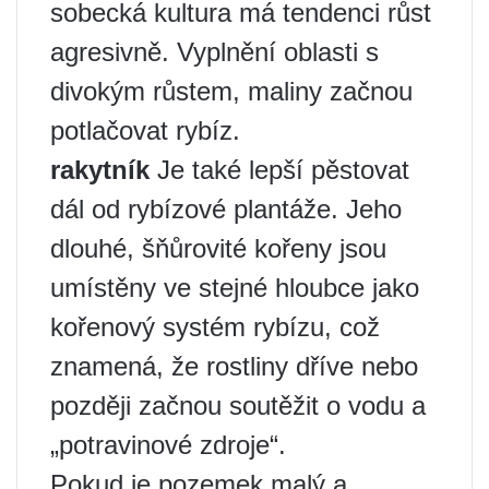
sobecká kultura má tendenci růst
agresivně. Vyplnění oblasti s
divokým růstem, maliny začnou
potlačovat rybíz.
rakytník
Je také lepší pěstovat
dál od rybízové ​​plantáže. Jeho
dlouhé, šňůrovité kořeny jsou
umístěny ve stejné hloubce jako
kořenový systém rybízu, což
znamená, že rostliny dříve nebo
později začnou soutěžit o vodu a
„potravinové zdroje“.
Pokud je pozemek malý a