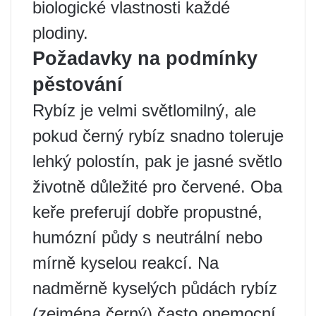
biologické vlastnosti každé
plodiny.
Požadavky na podmínky
pěstování
Rybíz je velmi světlomilný, ale
pokud černý rybíz snadno toleruje
lehký polostín, pak je jasné světlo
životně důležité pro červené. Oba
keře preferují dobře propustné,
humózní půdy s neutrální nebo
mírně kyselou reakcí. Na
nadměrně kyselých půdách rybíz
(zejména černý) často onemocní