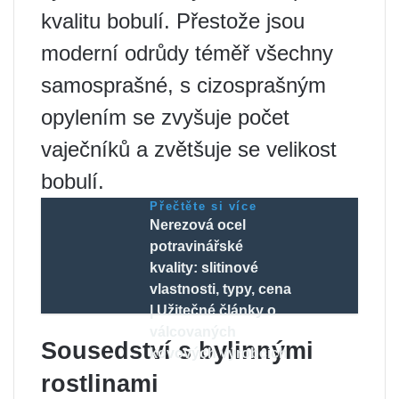
kvalitu bobulí. Přestože jsou
moderní odrůdy téměř všechny
samosprašné, s cizosprašným
opylením se zvyšuje počet
vaječníků a zvětšuje se velikost
bobulí.
Přečtěte si více
Nerezová ocel
potravinářské
kvality: slitinové
vlastnosti, typy, cena
| Užitečné články o
válcovaných
Sousedství s bylinnými
kovových výrobcích
rostlinami