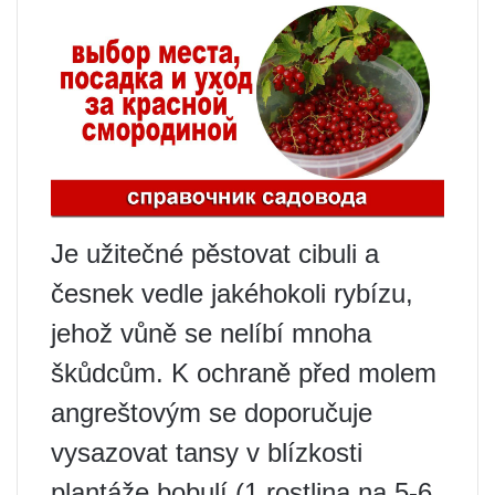
Je užitečné pěstovat cibuli a
česnek vedle jakéhokoli rybízu,
jehož vůně se nelíbí mnoha
škůdcům. K ochraně před molem
angreštovým se doporučuje
vysazovat tansy v blízkosti
plantáže bobulí (1 rostlina na 5-6