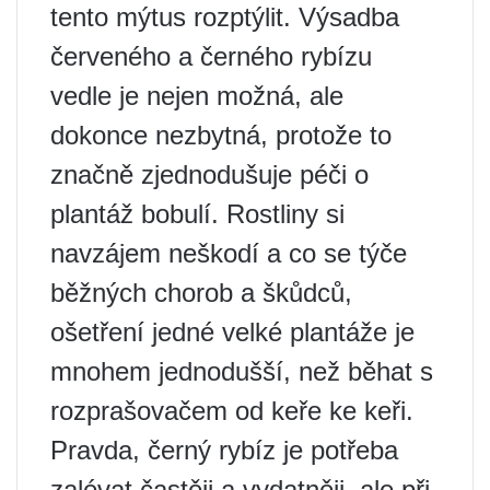
tento mýtus rozptýlit. Výsadba
červeného a černého rybízu
vedle je nejen možná, ale
dokonce nezbytná, protože to
značně zjednodušuje péči o
plantáž bobulí. Rostliny si
navzájem neškodí a co se týče
běžných chorob a škůdců,
ošetření jedné velké plantáže je
mnohem jednodušší, než běhat s
rozprašovačem od keře ke keři.
Pravda, černý rybíz je potřeba
zalévat častěji a vydatněji, ale při