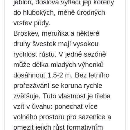
jabloň, doslova vytlačí její kořeny
do hlubokých, méně úrodných
vrstev půdy.
Broskev, meruňka a některé
druhy švestek mají vysokou
rychlost růstu. V jedné sezóně
může délka mladých výhonků
dosáhnout 1,5-2 m. Bez letního
prořezávání se koruna rychle
zvětšuje. Tuto vlastnost je třeba
vzít v úvahu: ponechat více
volného prostoru pro sazenice a
omezit jejich růst formativním