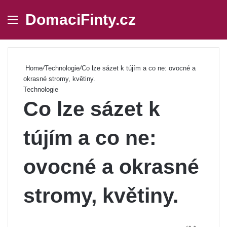
DomaciFinty.cz
Menu
Se
Home
/
Technologie
/
Co lze sázet k tújím a co ne: ovocné a
okrasné stromy, květiny.
Technologie
Co lze sázet k
tújím a co ne:
ovocné a okrasné
stromy, květiny.