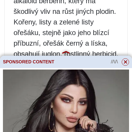
alkaloid berberin, který má
škodlivý vliv na růst jiných plodin.
Kořeny, listy a zelené listy
ořešáku, stejně jako jeho blízcí
příbuzní, ořešák černý a líska,
obsahují juglon, rostlinný herbicid.
SPONSORED CONTENT
Inhibuje růst jakékoli rostliny
kromě rodiny ořechů. Zahradníci
si však všimli, že dřín a rakytník
blízkostí vlašských ořechů netrpí.
Listy jírovce, javoru jasanu a
dubu obsahují mnoho tříslovin,
které zabraňují jejich rychlému