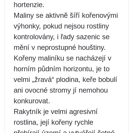
hortenzie.
Maliny se aktivně šíří kořenovými
výhonky, pokud nejsou rostliny
kontrolovány, i řady sazenic se
mění v neprostupné houštiny.
Kořeny maliníku se nacházejí v
horním půdním horizontu, je to
velmi „žravá“ plodina, keře bobulí
ani ovocné stromy jí nemohou
konkurovat.
Rakytník je velmi agresivní
rostlina, její kořeny rychle
přebírají území a vytvářejí četné