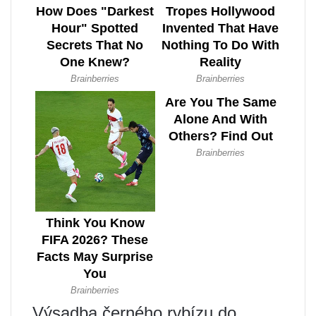
Výsadba černého rybízu do