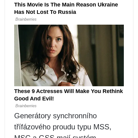
Generátory synchronního
třífázového proudu typu MSS,
MSC a GSS mají systém