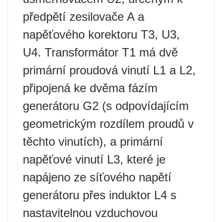
předpětí zesilovače A a
napěťového korektoru T3, U3,
U4. Transformátor T1 má dvě
primární proudová vinutí L1 a L2,
připojená ke dvěma fázím
generátoru G2 (s odpovídajícím
geometrickým rozdílem proudů v
těchto vinutích), a primární
napěťové vinutí L3, které je
napájeno ze síťového napětí
generátoru přes induktor L4 s
nastavitelnou vzduchovou