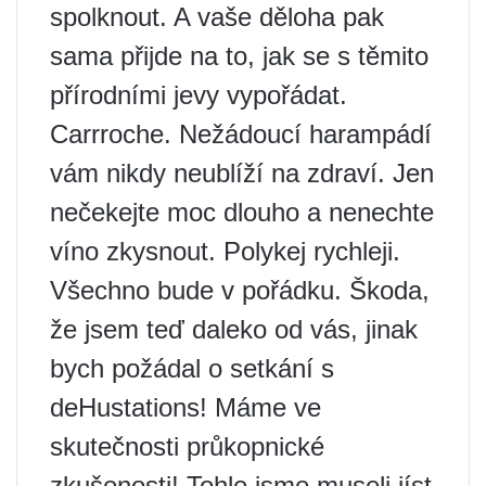
spolknout. A vaše děloha pak
sama přijde na to, jak se s těmito
přírodními jevy vypořádat.
Carrroche. Nežádoucí harampádí
vám nikdy neublíží na zdraví. Jen
nečekejte moc dlouho a nenechte
víno zkysnout. Polykej rychleji.
Všechno bude v pořádku. Škoda,
že jsem teď daleko od vás, jinak
bych požádal o setkání s
deHustations! Máme ve
skutečnosti průkopnické
zkušenosti! Tohle jsme museli jíst