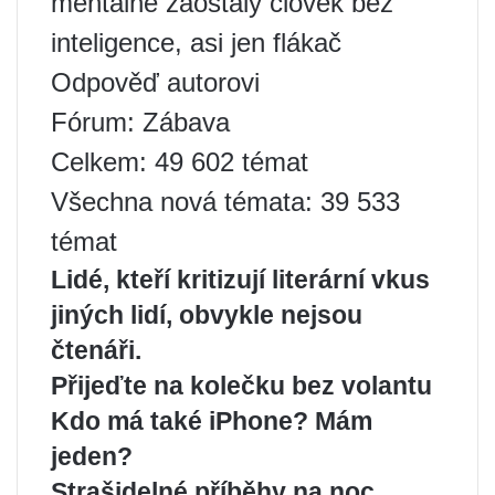
mentálně zaostalý člověk bez
inteligence, asi jen flákač
Odpověď autorovi
Fórum: Zábava
Celkem: 49 602 témat
Všechna nová témata: 39 533
témat
Lidé, kteří kritizují literární vkus
jiných lidí, obvykle nejsou
čtenáři.
Přijeďte na kolečku bez volantu
Kdo má také iPhone? Mám
jeden?
Strašidelné příběhy na noc