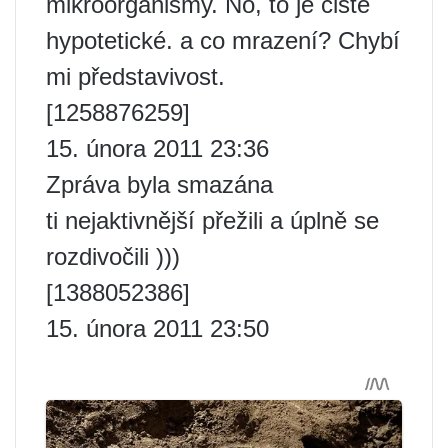
mikroorganismy. No, to je čistě
hypotetické. a co mrazení? Chybí
mi představivost.
[1258876259]
15. února 2011 23:36
Zpráva byla smazána
ti nejaktivnější přežili a úplně se
rozdivočili )))
[1388052386]
15. února 2011 23:50