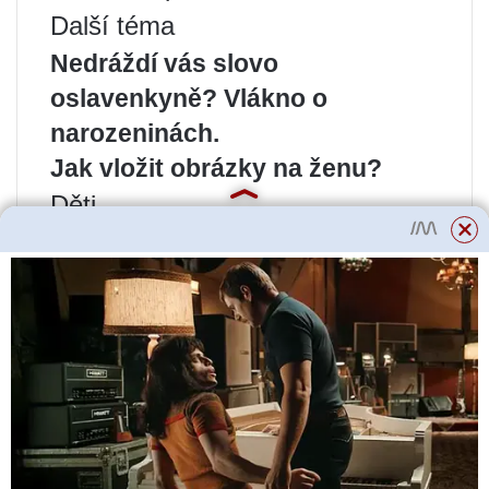
Další téma
Nedráždí vás slovo
oslavenkyně? Vlákno o
narozeninách.
Jak vložit obrázky na ženu?
Děti
Děti od 3 do 6 let
Děti od 7 do 12 let
teenageři
Dětská výživa
Zdraví a rozvoj
Školky a školy
Jména