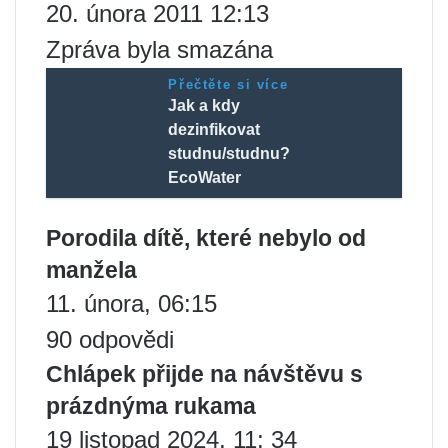
20. února 2011 12:13
Zpráva byla smazána
Přečtěte si více
Jak a kdy
dezinfikovat
studnu/studnu?
EcoWater
Porodila dítě, které nebylo od
manžela
11. února, 06:15
90 odpovědi
Chlápek přijde na návštěvu s
prázdnýma rukama
19 listopad 2024, 11: 34