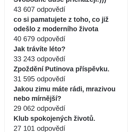
43 607 odpovědí
co si pamatujete z toho, co již
odešlo z moderního života
40 679 odpovědí
Jak trávíte léto?
33 243 odpovědí
Zpoždění Putinova příspěvku.
31 595 odpovědí
Jakou zimu máte rádi, mrazivou
nebo mírnější?
29 062 odpovědí
Klub spokojených životů.
27 101 odpovědí