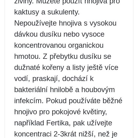
živiny. Můžete použít hnojiva pro
kaktusy a sukulenty.
Nepoužívejte hnojiva s vysokou
dávkou dusíku nebo vysoce
koncentrovanou organickou
hmotou. Z přebytku dusíku se
dužnaté kořeny a listy ještě více
vodí, praskají, dochází k
bakteriální hnilobě a houbovým
infekcím. Pokud používáte běžné
hnojivo pro pokojové květiny,
například Fertika, pak užívejte
koncentraci 2-3krát nižší, než je