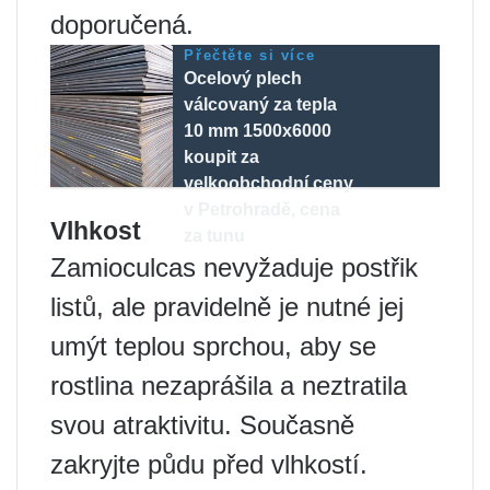
doporučená.
Přečtěte si více
Ocelový plech
válcovaný za tepla
10 mm 1500x6000
koupit za
velkoobchodní ceny
v Petrohradě, cena
Vlhkost
za tunu
Zamioculcas nevyžaduje postřik
listů, ale pravidelně je nutné jej
umýt teplou sprchou, aby se
rostlina nezaprášila a neztratila
svou atraktivitu. Současně
zakryjte půdu před vlhkostí.