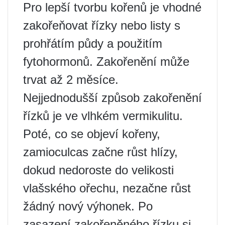
Pro lepší tvorbu kořenů je vhodné
zakořeňovat řízky nebo listy s
prohřátím půdy a použitím
fytohormonů. Zakořenění může
trvat až 2 měsíce.
Nejjednodušší způsob zakořenění
řízků je ve vlhkém vermikulitu.
Poté, co se objeví kořeny,
zamioculcas začne růst hlízy,
dokud nedoroste do velikosti
vlašského ořechu, nezačne růst
žádný nový výhonek. Po
zasazení zakořeněného řízku si