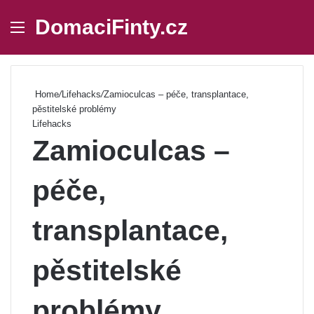
DomaciFinty.cz
Menu
Se
Home
/
Lifehacks
/
Zamioculcas – péče, transplantace,
pěstitelské problémy
Lifehacks
Zamioculcas –
péče,
transplantace,
pěstitelské
problémy