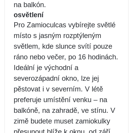
na balkón.
osvětlení
Pro Zamioculcas vybírejte světlé
místo s jasným rozptýleným
světlem, kde slunce svítí pouze
ráno nebo večer, po 16 hodinách.
Ideální je východní a
severozápadní okno, lze jej
pěstovat i v severním. V létě
preferuje umístění venku – na
balkóně, na zahradě, ve stínu. V
zimě budete muset zamiokulky
přesunout blíže k oknu, od září