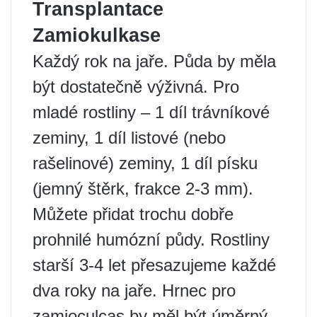
Transplantace
Zamiokulkase
Každý rok na jaře. Půda by měla
být dostatečně výživná. Pro
mladé rostliny – 1 díl trávníkové
zeminy, 1 díl listové (nebo
rašelinové) zeminy, 1 díl písku
(jemný štěrk, frakce 2-3 mm).
Můžete přidat trochu dobře
prohnilé humózní půdy. Rostliny
starší 3-4 let přesazujeme každé
dva roky na jaře. Hrnec pro
zamioculcas by měl být úměrný