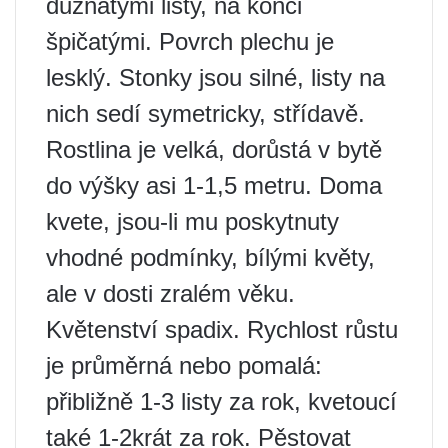
dužnatými listy, na konci
špičatými. Povrch plechu je
lesklý. Stonky jsou silné, listy na
nich sedí symetricky, střídavě.
Rostlina je velká, dorůstá v bytě
do výšky asi 1-1,5 metru. Doma
kvete, jsou-li mu poskytnuty
vhodné podmínky, bílými květy,
ale v dosti zralém věku.
Květenství spadix. Rychlost růstu
je průměrná nebo pomalá:
přibližně 1-3 listy za rok, kvetoucí
také 1-2krát za rok. Pěstovat