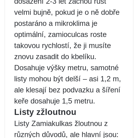
dosažení 2-3 let začnou růst
velmi bujně, pokud je o ně dobře
postaráno a mikroklima je
optimální, zamioculcas roste
takovou rychlostí, že ji musíte
znovu zasadit do kbelíku.
Dosahuje výšky metru, samotné
listy mohou být delší – asi 1,2 m,
ale klesají bez podvazku a šíření
keře dosahuje 1,5 metru.
Listy zžloutnou
Listy Zamiakulkas žloutnou z
různých důvodů, ale hlavní jsou: