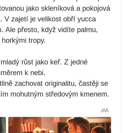
stovanou jako skleníková a pokojová
 V zajetí je velikost obří yucca
Ale přesto, když vidíte palmu,
 horkými tropy.
mladý růst jako keř. Z jedné
směrem k nebi.
lině zachovat originalitu, častěji se
edním mohutným středovým kmenem.