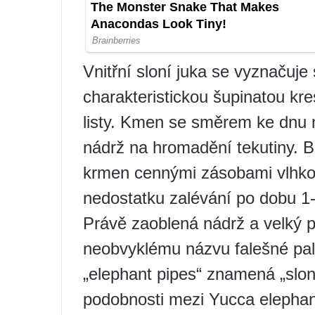
Vnitřní sloní juka se vyznačuj
charakteristickou šupinatou kr
listy. Kmen se směrem ke dnu m
nádrž na hromadění tekutiny. 
krmen cennými zásobami vlhkos
nedostatku zalévání po dobu 1
Právě zaoblená nádrž a velký 
neobvyklému názvu falešné palm
„elephant pipes“ znamená „slon
podobnosti mezi Yucca elepha