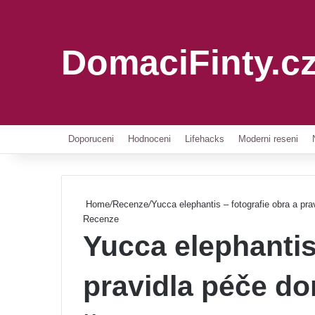
DomaciFinty.c
Doporuceni
Hodnoceni
Lifehacks
Moderni reseni
Home
/
Recenze
/
Yucca elephantis – fotografie obra a pra
Recenze
Yucca elephantis
pravidla péče do