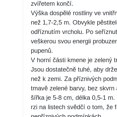
zvířetem končí.
Výška dospělé rostliny ve vnit
než 1,7-2,5 m. Obvykle pěstitel
odříznutím vrcholu. Po seříznu
veškerou svou energii probuzen
pupenů.
V horní části kmene je zelený t
Jsou dostatečně tuhé, aby drže
než k zemi. Za příznivých podmí
tmavě zelené barvy, bez skvrn
šířka je 5-8 cm, délka 0,5-1 m.
rzi na listech svědčí o tom, že
nepříznivých podmínkách.