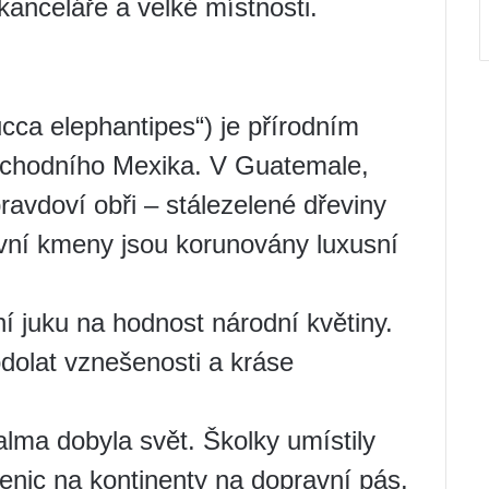
 kanceláře a velké místnosti.
cca elephantipes“) je přírodním
ýchodního Mexika. V Guatemale,
ravdoví obři – stálezelené dřeviny
vní kmeny jsou korunovány luxusní
í juku na hodnost národní květiny.
dolat vznešenosti a kráse
palma dobyla svět. Školky umístily
enic na kontinenty na dopravní pás.