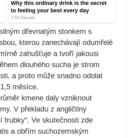
e silným dřevnatým stonkem s
esbou, kterou zanechávají odumřelé
írně zahušťuje a tvoří jakousi
Během dlouhého sucha je strom
ti, a proto může snadno odolat
-1,5 měsíce.
průměr kmene daly vzniknout
y. V překladu z angličtiny
í trubky“. Ve skutečnosti zde
ntis a obřím suchozemským