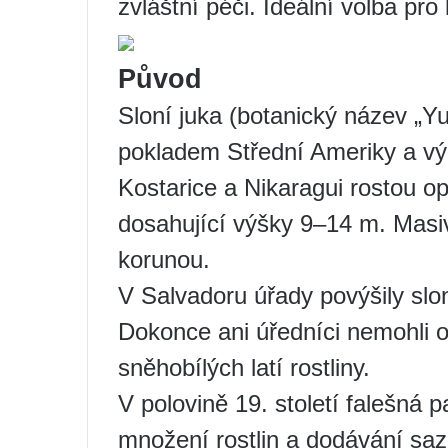
zvláštní péči. Ideální volba pro
Původ
Sloní juka (botanický název „Yu
pokladem Střední Ameriky a v
Kostarice a Nikaragui rostou op
dosahující výšky 9–14 m. Masi
korunou.
V Salvadoru úřady povýšily slon
Dokonce ani úředníci nemohli o
sněhobílých latí rostliny.
V polovině 19. století falešná 
množení rostlin a dodávání saz