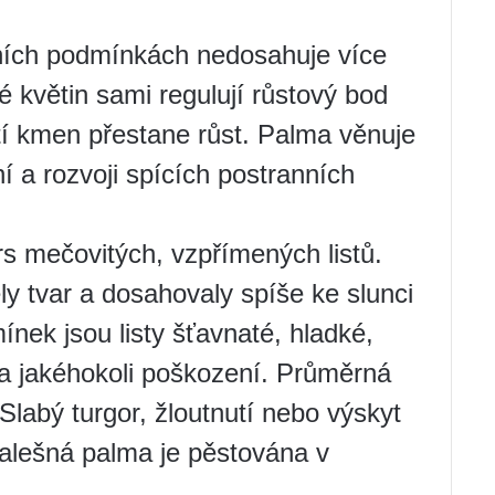
řních podmínkách nedosahuje více
é květin sami regulují růstový bod
tí kmen přestane růst. Palma věnuje
í a rozvoji spících postranních
rs mečovitých, vzpřímených listů.
ly tvar a dosahovaly spíše ke slunci
nek jsou listy šťavnaté, hladké,
 a jakéhokoli poškození. Průměrná
 Slabý turgor, žloutnutí nebo výskyt
 falešná palma je pěstována v