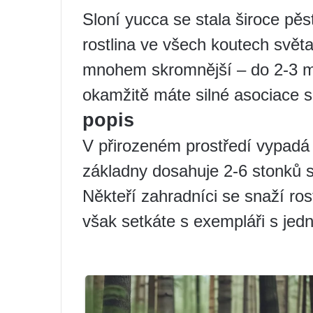
Sloní yucca se stala široce pě
rostlina ve všech koutech světa.
mnohem skromnější – do 2-3 m. 
okamžitě máte silné asociace s
popis
V přirozeném prostředí vypadá 
základny dosahuje 2-6 stonků 
Někteří zahradníci se snaží rost
však setkáte s exempláři s j