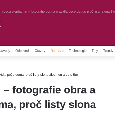
Yucca elephantis – fotografie obra a pravidla péče doma, proč listy slona žl
z
Pinterest
Navody
Odpovedi
Otazky
Recenze
Technologie
Tipy
Trendy
vidla péče doma, proč listy slona žloutnou a co s tím
 – fotografie obra a
ma, proč listy slona