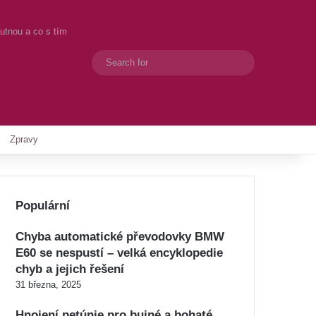
outnou a co s tím
Search
Switch skin
for
Zpravy
Populární
Chyba automatické převodovky BMW
E60 se nespustí – velká encyklopedie
chyb a jejich řešení
31 března, 2025
Hnojení petúnie pro bujné a bohaté