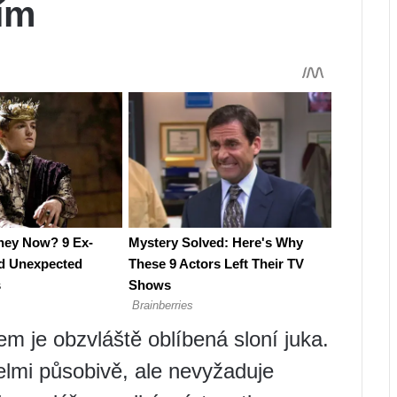
tím
m je obzvláště oblíbená sloní juka.
velmi působivě, ale nevyžaduje