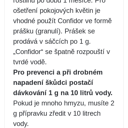
rostlinu po dobu 1 měsíce. Pro
ošetření pokojových květin je
vhodné použít Confidor ve formě
prášku (granulí). Prášek se
prodává v sáčcích po 1 g.
„Confidor“ se špatně rozpouští v
tvrdé vodě.
Pro prevenci a při drobném
napadení škůdci postačí
dávkování 1 g na 10 litrů vody.
Pokud je mnoho hmyzu, musíte 2
g přípravku zředit v 10 litrech
vody.