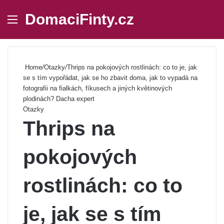
DomaciFinty.cz
Menu
Se
Home
/
Otazky
/
Thrips na pokojových rostlinách: co to je, jak
se s tím vypořádat, jak se ho zbavit doma, jak to vypadá na
fotografii na fialkách, fíkusech a jiných květinových
plodinách? Dacha expert
Otazky
Thrips na
pokojových
rostlinách: co to
je, jak se s tím