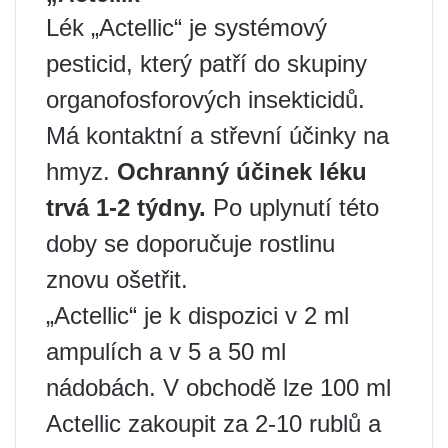
Lék „Actellic“ je systémový
pesticid, který patří do skupiny
organofosforových insekticidů.
Má kontaktní a střevní účinky na
hmyz.
Ochranný účinek léku
trvá 1-2 týdny.
Po uplynutí této
doby se doporučuje rostlinu
znovu ošetřit.
„Actellic“ je k dispozici v 2 ml
ampulích a v 5 a 50 ml
nádobách. V obchodě lze 100 ml
Actellic zakoupit za 2-10 rublů a