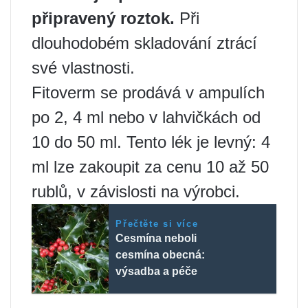
připravený roztok.
Při
dlouhodobém skladování ztrácí
své vlastnosti.
Fitoverm se prodává v ampulích
po 2, 4 ml nebo v lahvičkách od
10 do 50 ml. Tento lék je levný: 4
ml lze zakoupit za cenu 10 až 50
rublů, v závislosti na výrobci.
Přečtěte si více
Cesmína neboli
cesmína obecná:
výsadba a péče