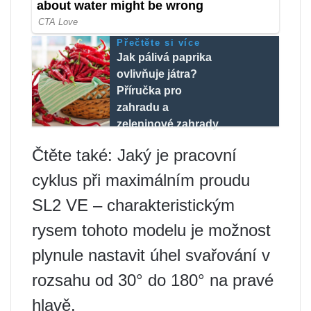
Přečtěte si více
Jak pálivá paprika
ovlivňuje játra?
Příručka pro
zahradu a
zeleninové zahrady
Čtěte také: Jaký je pracovní
cyklus při maximálním proudu
SL2 VE – charakteristickým
rysem tohoto modelu je možnost
plynule nastavit úhel svařování v
rozsahu od 30° do 180° na pravé
hlavě.