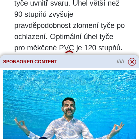
tyče uvnitř svaru. Úhel větší než
90 stupňů zvyšuje
pravděpodobnost zlomení tyče po
ochlazení. Optimální úhel tyče
pro měkčené PVC je 120 stupňů.
Proud horkého vzduchu je
SPONSORED CONTENT
přiváděn oscilačními pohyby
současně jak na okraje, tak na
výplňový materiál. Rychlost závisí
na teplotě vzduchu a průměru
tyče. Předehřev základního
materiálu a přísady proces
urychluje. Takzvané