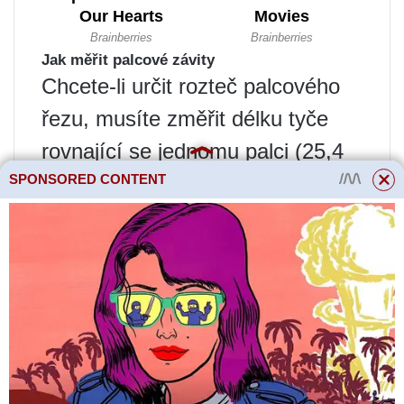
Jak měřit palcové závity
Chcete-li určit rozteč palcového
řezu, musíte změřit délku tyče
rovnající se jednomu palci (25,4
SPONSORED CONTENT
mm). Pro přesné měření je lepší
použít pravítko nebo posuvná
měřítka s palcovou stupnicí.
Počet závitů v této sekci bude
stoupání závitu.
Jak zjistit, o jaký druh palcového závitu se
jedná
Palcové závity mají stejný profil