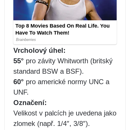
Vrcholový úhel:
55°
pro závity Whitworth (britský
standard BSW a BSF).
60°
pro americké normy UNC a
UNF.
Označení:
Velikost v palcích je uvedena jako
zlomek (např. 1/4″, 3/8″).