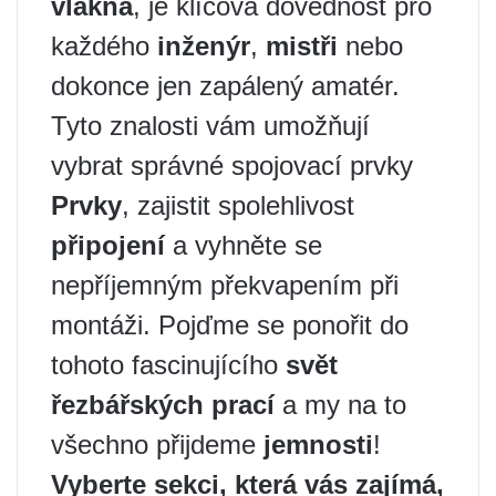
vlákna
, je klíčová dovednost pro
každého
inženýr
,
mistři
nebo
dokonce jen zapálený amatér.
Tyto znalosti vám umožňují
vybrat správné spojovací prvky
Prvky
, zajistit spolehlivost
připojení
a vyhněte se
nepříjemným překvapením při
montáži. Pojďme se ponořit do
tohoto fascinujícího
svět
řezbářských prací
a my na to
všechno přijdeme
jemnosti
!
Vyberte sekci, která vás zajímá,