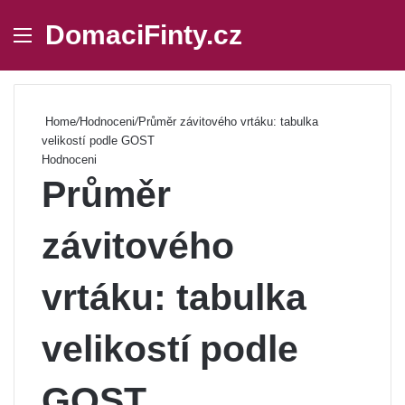
DomaciFinty.cz
Menu
Se
Home
/
Hodnoceni
/
Průměr závitového vrtáku: tabulka
velikostí podle GOST
Hodnoceni
Průměr
závitového
vrtáku: tabulka
velikostí podle
GOST