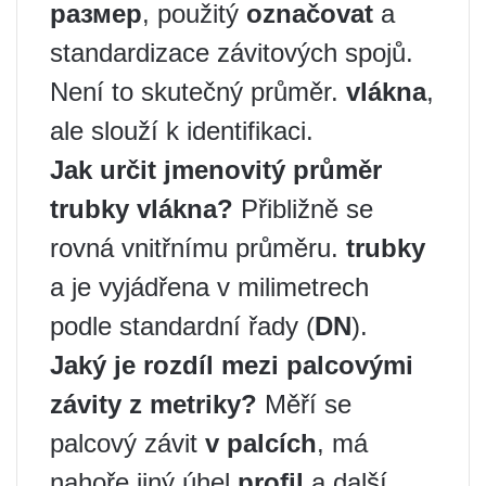
размер
, použitý
označovat
a
standardizace závitových spojů.
Není to skutečný průměr.
vlákna
,
ale slouží k identifikaci.
Jak určit jmenovitý průměr
trubky
vlákna
?
Přibližně se
rovná vnitřnímu průměru.
trubky
a je vyjádřena v milimetrech
podle standardní řady (
DN
).
Jaký je rozdíl mezi palcovými
závity
z metriky
?
Měří se
palcový závit
v palcích
, má
nahoře jiný úhel
profil
a další