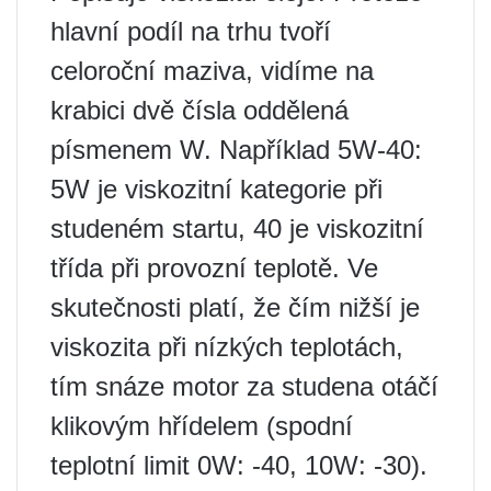
hlavní podíl na trhu tvoří
celoroční maziva, vidíme na
krabici dvě čísla oddělená
písmenem W. Například 5W-40:
5W je viskozitní kategorie při
studeném startu, 40 je viskozitní
třída při provozní teplotě. Ve
skutečnosti platí, že čím nižší je
viskozita při nízkých teplotách,
tím snáze motor za studena otáčí
klikovým hřídelem (spodní
teplotní limit 0W: -40, 10W: -30).