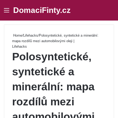
DomaciFinty.cz
Menu
Se
Home
/
Lifehacks
/
Polosyntetické, syntetické a minerální:
mapa rozdílů mezi automobilovými oleji |
Lifehacks
Polosyntetické,
syntetické a
minerální: mapa
rozdílů mezi
automobilovými