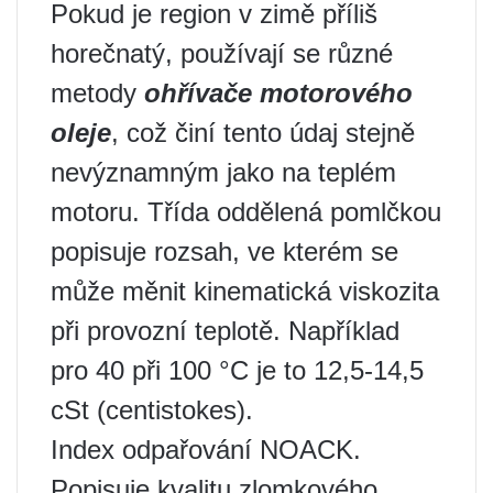
Pokud je region v zimě příliš
horečnatý, používají se různé
metody
ohřívače motorového
oleje
, což činí tento údaj stejně
nevýznamným jako na teplém
motoru. Třída oddělená pomlčkou
popisuje rozsah, ve kterém se
může měnit kinematická viskozita
při provozní teplotě. Například
pro 40 při 100 °C je to 12,5-14,5
cSt (centistokes).
Index odpařování NOACK.
Popisuje kvalitu zlomkového